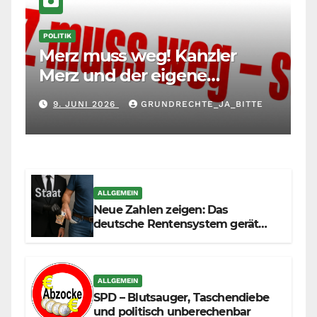
POLITIK
Merz muss weg! Kanzler
Merz und der eigene
Maßstab: Wer andere richtet,
9. JUNI 2026
GRUNDRECHTE_JA_BITTE
muss sich selbst richten
ALLGEMEIN
Neue Zahlen zeigen: Das
deutsche Rentensystem gerät
durch die Massenzuwanderung
zunehmend unter die Räder.
ALLGEMEIN
SPD – Blutsauger, Taschendiebe
und politisch unberechenbar