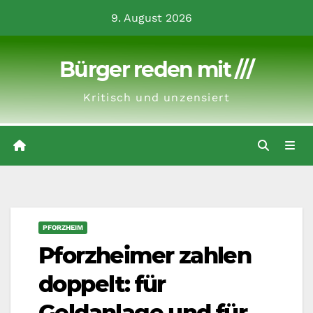
Zum
9. August 2026
Inhalt
springen
Bürger reden mit ///
Kritisch und unzensiert
PFORZHEIM
Pforzheimer zahlen
doppelt: für
Geldanlage und für