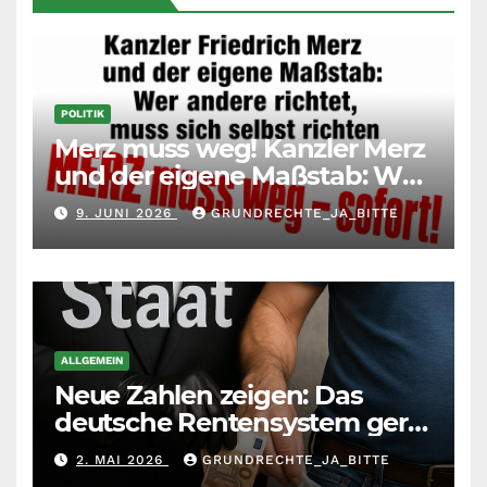
POLITIK
Merz muss weg! Kanzler Merz
und der eigene Maßstab: Wer
andere richtet, muss sich
9. JUNI 2026
GRUNDRECHTE_JA_BITTE
selbst richten
ALLGEMEIN
Neue Zahlen zeigen: Das
deutsche Rentensystem gerät
durch die
2. MAI 2026
GRUNDRECHTE_JA_BITTE
Massenzuwanderung