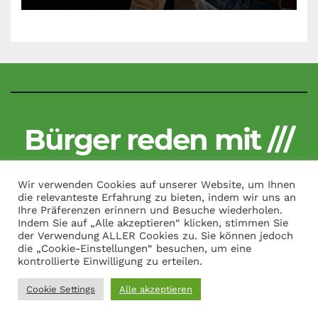
Bürger reden mit ///
Kritisch und unzensiert
Wir verwenden Cookies auf unserer Website, um Ihnen
die relevanteste Erfahrung zu bieten, indem wir uns an
Ihre Präferenzen erinnern und Besuche wiederholen.
Indem Sie auf „Alle akzeptieren“ klicken, stimmen Sie
der Verwendung ALLER Cookies zu. Sie können jedoch
Copyright by Bürger reden mit /// All Rights Reserved.
|
Theme:
die „Cookie-Einstellungen“ besuchen, um eine
News Talk von
Themeansar
kontrollierte Einwilligung zu erteilen.
Cookie Settings
Alle akzeptieren
Kontakt
Impressum
Datenschutzerklärung
Über uns