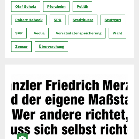
Olaf Scholz
Pforzheim
Politik
Robert Habeck
SPD
Stadtbusse
Stuttgart
SVP
Veolia
Vorratsdatenspeicherung
Wahl
Zensur
Überwachung