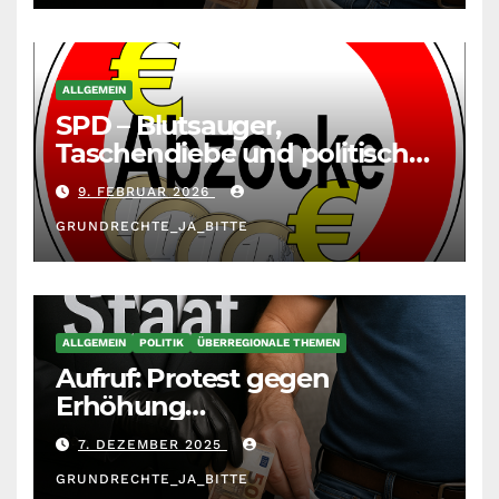
zunehmend unter die Räder.
ALLGEMEIN
SPD – Blutsauger,
Taschendiebe und politisch
unberechenbar
9. FEBRUAR 2026
GRUNDRECHTE_JA_BITTE
ALLGEMEIN
POLITIK
ÜBERREGIONALE THEMEN
Aufruf: Protest gegen
Erhöhung
Krankenkassenbeiträge
7. DEZEMBER 2025
GRUNDRECHTE_JA_BITTE