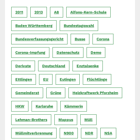
2011
2013
A8
Alfons-Kern-Schule
Baden Württemberg
Bundestagswahl
Bundesverfassungsgericht
Busse
Corona
Corona-Impfung
Datenschutz
Demo
Derivate
Deutschland
Enztalsenke
Ettlingen
EU
Eutingen
Flüchtlinge
Gemeinderat
Grüne
Heizkraftwerk Pforzheim
HKW
Karlsruhe
Kämmerin
Lehman-Brothers
Mappus
Müll
Müllmitverbrennung
N900
NDR
NSA