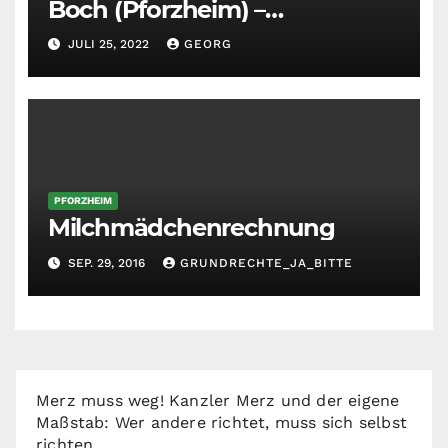
Boch (Pforzheim) –
Belästigung und Gestank
JULI 25, 2022
GEORG
durch SWA Südwestasphalt
PFORZHEIM
Milchmädchenrechnung
SEP. 29, 2016
GRUNDRECHTE_JA_BITTE
Merz muss weg! Kanzler Merz und der eigene
Maßstab: Wer andere richtet, muss sich selbst
richten