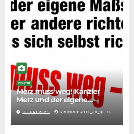
POLITIK
Merz muss weg! Kanzler
Merz und der eigene
Maßstab: Wer andere richtet,
9. JUNI 2026
GRUNDRECHTE_JA_BITTE
muss sich selbst richten