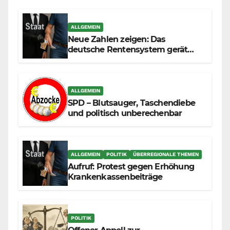
ALLGEMEIN
Neue Zahlen zeigen: Das
deutsche Rentensystem gerät
durch die Massenzuwanderung
zunehmend unter die Räder.
ALLGEMEIN
SPD – Blutsauger, Taschendiebe
und politisch unberechenbar
ALLGEMEIN
POLITIK
ÜBERREGIONALE THEMEN
Aufruf: Protest gegen Erhöhung
Krankenkassenbeiträge
POLITIK