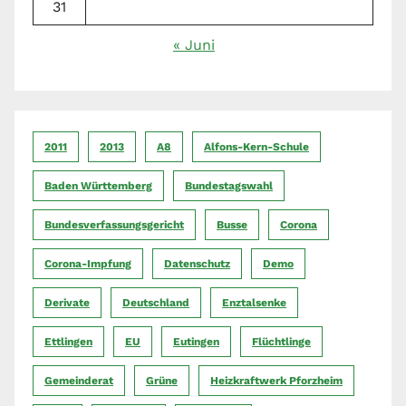
31
« Juni
2011
2013
A8
Alfons-Kern-Schule
Baden Württemberg
Bundestagswahl
Bundesverfassungsgericht
Busse
Corona
Corona-Impfung
Datenschutz
Demo
Derivate
Deutschland
Enztalsenke
Ettlingen
EU
Eutingen
Flüchtlinge
Gemeinderat
Grüne
Heizkraftwerk Pforzheim