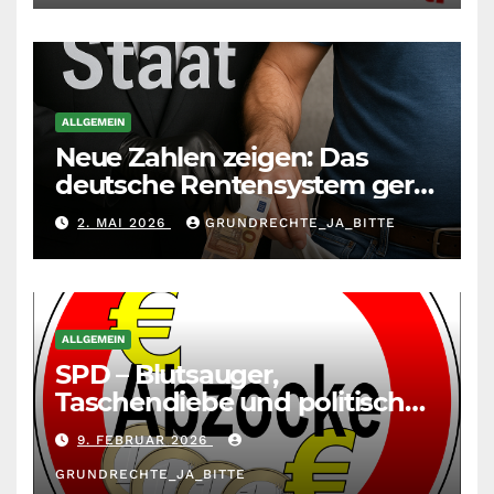
ALLGEMEIN
Neue Zahlen zeigen: Das
deutsche Rentensystem gerät
durch die
2. MAI 2026
GRUNDRECHTE_JA_BITTE
Massenzuwanderung
zunehmend unter die Räder.
ALLGEMEIN
SPD – Blutsauger,
Taschendiebe und politisch
unberechenbar
9. FEBRUAR 2026
GRUNDRECHTE_JA_BITTE