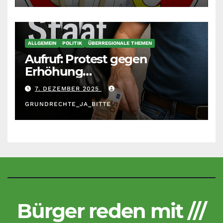
ALLGEMEIN
POLITIK
ÜBERREGIONALE THEMEN
Aufruf: Protest gegen
Erhöhung
Krankenkassenbeiträge
7. DEZEMBER 2025
GRUNDRECHTE_JA_BITTE
Bürger reden mit ///