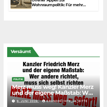
Offener Appell zur
Wohnraumpolitik: Für mehr
Fairness zwischen Mietern,
Vermietern und Gesetzgeber
Versäumt
POLITIK
Merz muss weg! Kanzler Merz
und der eigene Maßstab: Wer
andere richtet, muss sich
9. JUNI 2026
GRUNDRECHTE_JA_BITTE
selbst richten