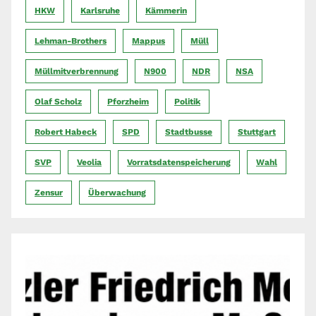
HKW
Karlsruhe
Kämmerin
Lehman-Brothers
Mappus
Müll
Müllmitverbrennung
N900
NDR
NSA
Olaf Scholz
Pforzheim
Politik
Robert Habeck
SPD
Stadtbusse
Stuttgart
SVP
Veolia
Vorratsdatenspeicherung
Wahl
Zensur
Überwachung