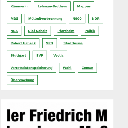
Kämmerin
Lehman-Brothers
Mappus
Müll
Müllmitverbrennung
N900
NDR
NSA
Olaf Scholz
Pforzheim
Politik
Robert Habeck
SPD
Stadtbusse
Stuttgart
SVP
Veolia
Vorratsdatenspeicherung
Wahl
Zensur
Überwachung