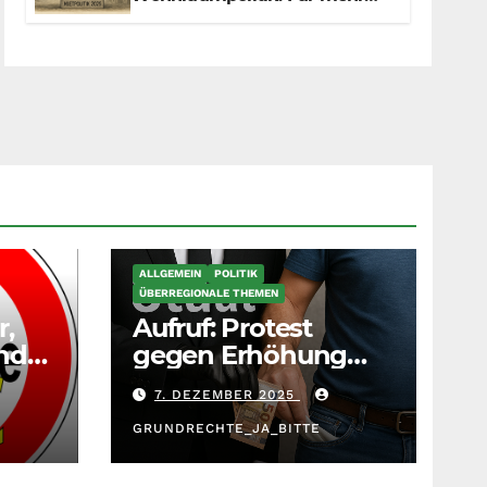
Fairness zwischen Mietern,
Vermietern und Gesetzgeber
ALLGEMEIN
POLITIK
ÜBERREGIONALE THEMEN
r,
Aufruf: Protest
nd
gegen Erhöhung
Krankenkassenbeitr
7. DEZEMBER 2025
äge
GRUNDRECHTE_JA_BITTE