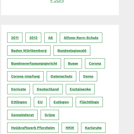
« Juni
2011
2013
A8
Alfons-Kern-Schule
Baden Württemberg
Bundestagswahl
Bundesverfassungsgericht
Busse
Corona
Corona-Impfung
Datenschutz
Demo
Derivate
Deutschland
Enztalsenke
Ettlingen
EU
Eutingen
Flüchtlinge
Gemeinderat
Grüne
Heizkraftwerk Pforzheim
HKW
Karlsruhe