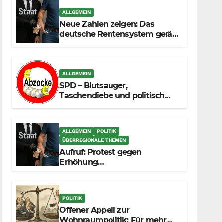
ALLGEMEIN
Neue Zahlen zeigen: Das
deutsche Rentensystem gerät
durch die
Massenzuwanderung
zunehmend unter die Räder.
ALLGEMEIN
SPD – Blutsauger,
Taschendiebe und politisch
unberechenbar
ALLGEMEIN
POLITIK
ÜBERREGIONALE THEMEN
Aufruf: Protest gegen
Erhöhung
Krankenkassenbeiträge
POLITIK
Offener Appell zur
Wohnraumpolitik: Für mehr