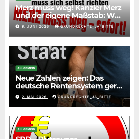
Merz muss weg! Kanzler Merz
und der eigene Maßstab: Wer
andere richtet, muss sich
9. JUNI 2026
GRUNDRECHTE_JA_BITTE
selbst richten
ALLGEMEIN
Neue Zahlen zeigen: Das
deutsche Rentensystem gerät
durch die
2. MAI 2026
GRUNDRECHTE_JA_BITTE
Massenzuwanderung
zunehmend unter die Räder.
ALLGEMEIN