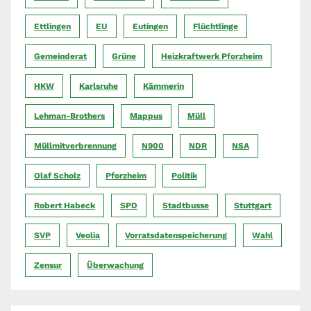
Ettlingen
EU
Eutingen
Flüchtlinge
Gemeinderat
Grüne
Heizkraftwerk Pforzheim
HKW
Karlsruhe
Kämmerin
Lehman-Brothers
Mappus
Müll
Müllmitverbrennung
N900
NDR
NSA
Olaf Scholz
Pforzheim
Politik
Robert Habeck
SPD
Stadtbusse
Stuttgart
SVP
Veolia
Vorratsdatenspeicherung
Wahl
Zensur
Überwachung