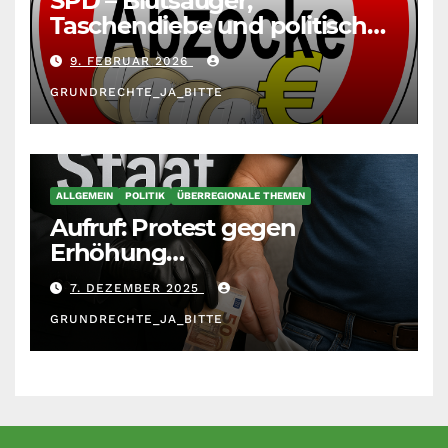
SPD – Blutsauger,
Taschendiebe und politisch
unberechenbar
9. FEBRUAR 2026
GRUNDRECHTE_JA_BITTE
ALLGEMEIN
POLITIK
ÜBERREGIONALE THEMEN
Aufruf: Protest gegen
Erhöhung
Krankenkassenbeiträge
7. DEZEMBER 2025
GRUNDRECHTE_JA_BITTE