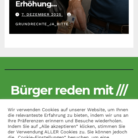
Erhöhung
Krankenkassenbeiträge
7. DEZEMBER 2025
GRUNDRECHTE_JA_BITTE
Bürger reden mit ///
Kritisch und unzensiert
Wir verwenden Cookies auf unserer Website, um Ihnen
die relevanteste Erfahrung zu bieten, indem wir uns an
Ihre Präferenzen erinnern und Besuche wiederholen.
Indem Sie auf „Alle akzeptieren“ klicken, stimmen Sie
der Verwendung ALLER Cookies zu. Sie können jedoch
Copyright by Bürger reden mit /// All Rights Reserved.
|
Theme:
die „Cookie-Einstellungen“ besuchen, um eine