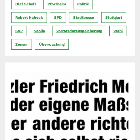
Olaf Scholz
Pforzheim
Politik
Robert Habeck
SPD
Stadtbusse
Stuttgart
SVP
Veolia
Vorratsdatenspeicherung
Wahl
Zensur
Überwachung