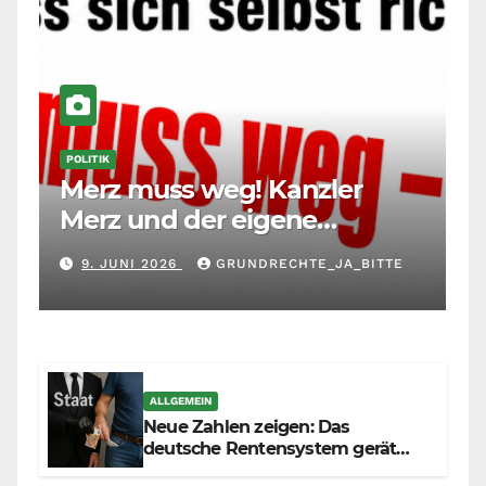
POLITIK
Merz muss weg! Kanzler
Merz und der eigene
Maßstab: Wer andere richtet,
9. JUNI 2026
GRUNDRECHTE_JA_BITTE
muss sich selbst richten
ALLGEMEIN
Neue Zahlen zeigen: Das
deutsche Rentensystem gerät
durch die Massenzuwanderung