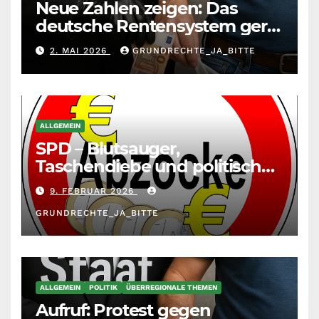
Neue Zahlen zeigen: Das
deutsche Rentensystem gerät
durch die
2. MAI 2026
GRUNDRECHTE_JA_BITTE
Massenzuwanderung
zunehmend unter die Räder.
ALLGEMEIN
SPD – Blutsauger,
Taschendiebe und politisch
unberechenbar
9. FEBRUAR 2026
GRUNDRECHTE_JA_BITTE
ALLGEMEIN
POLITIK
ÜBERREGIONALE THEMEN
Aufruf: Protest gegen