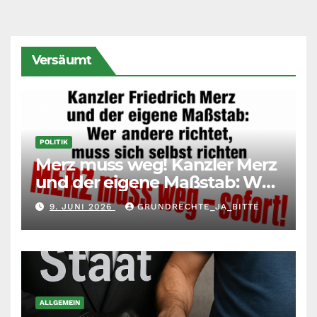
Versäumt
POLITIK
Merz muss weg! Kanzler Merz
und der eigene Maßstab: Wer
andere richtet, muss sich
9. JUNI 2026
GRUNDRECHTE_JA_BITTE
selbst richten
ALLGEMEIN