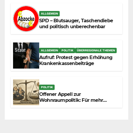
zunehmend unter die Räder.
ALLGEMEIN
SPD – Blutsauger, Taschendiebe
und politisch unberechenbar
ALLGEMEIN
POLITIK
ÜBERREGIONALE THEMEN
Aufruf: Protest gegen Erhöhung
Krankenkassenbeiträge
POLITIK
Offener Appell zur
Wohnraumpolitik: Für mehr
Fairness zwischen Mietern,
Vermietern und Gesetzgeber