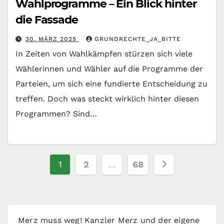
Wahlprogramme – Ein Blick hinter
die Fassade
30. MÄRZ 2025
GRUNDRECHTE_JA_BITTE
In Zeiten von Wahlkämpfen stürzen sich viele
Wählerinnen und Wähler auf die Programme der
Parteien, um sich eine fundierte Entscheidung zu
treffen. Doch was steckt wirklich hinter diesen
Programmen? Sind…
Seitennummerierung
1
2
…
68
der
Beiträge
Merz muss weg! Kanzler Merz und der eigene