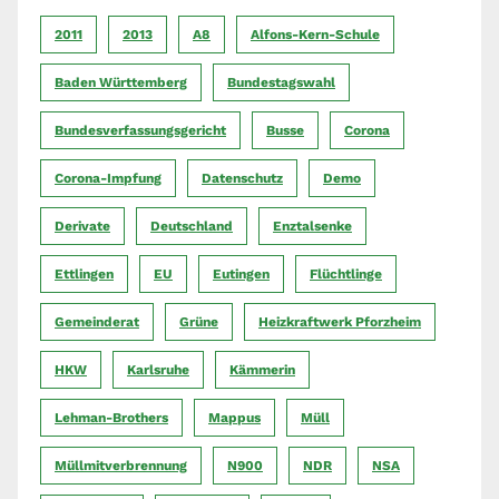
2011
2013
A8
Alfons-Kern-Schule
Baden Württemberg
Bundestagswahl
Bundesverfassungsgericht
Busse
Corona
Corona-Impfung
Datenschutz
Demo
Derivate
Deutschland
Enztalsenke
Ettlingen
EU
Eutingen
Flüchtlinge
Gemeinderat
Grüne
Heizkraftwerk Pforzheim
HKW
Karlsruhe
Kämmerin
Lehman-Brothers
Mappus
Müll
Müllmitverbrennung
N900
NDR
NSA