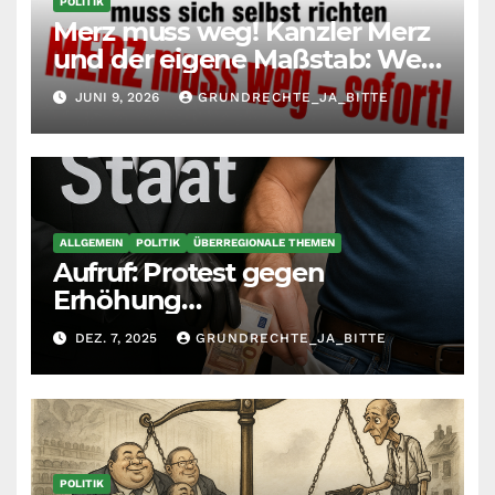
POLITIK
Merz muss weg! Kanzler Merz
und der eigene Maßstab: Wer
andere richtet, muss sich
JUNI 9, 2026
GRUNDRECHTE_JA_BITTE
selbst richten
ALLGEMEIN
POLITIK
ÜBERREGIONALE THEMEN
Aufruf: Protest gegen
Erhöhung
Krankenkassenbeiträge
DEZ. 7, 2025
GRUNDRECHTE_JA_BITTE
POLITIK