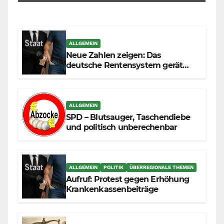
ALLGEMEIN
Neue Zahlen zeigen: Das
deutsche Rentensystem gerät
durch die Massenzuwanderung
zunehmend unter die Räder.
ALLGEMEIN
SPD – Blutsauger, Taschendiebe
und politisch unberechenbar
ALLGEMEIN
POLITIK
ÜBERREGIONALE THEMEN
Aufruf: Protest gegen Erhöhung
Krankenkassenbeiträge