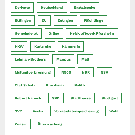
Derivate
Deutschland
Enztalsenke
Ettlingen
EU
Eutingen
Flüchtlinge
Gemeinderat
Grüne
Heizkraftwerk Pforzheim
HKW
Karlsruhe
Kämmerin
Lehman-Brothers
Mappus
Müll
Müllmitverbrennung
N900
NDR
NSA
Olaf Scholz
Pforzheim
Politik
Robert Habeck
SPD
Stadtbusse
Stuttgart
SVP
Veolia
Vorratsdatenspeicherung
Wahl
Zensur
Überwachung