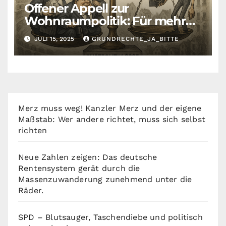
Offener Appell zur
Wohnraumpolitik: Für mehr
Fairness zwischen Mietern,
JULI 15, 2025
GRUNDRECHTE_JA_BITTE
Vermietern und Gesetzgeber
Merz muss weg! Kanzler Merz und der eigene
Maßstab: Wer andere richtet, muss sich selbst
richten
Neue Zahlen zeigen: Das deutsche
Rentensystem gerät durch die
Massenzuwanderung zunehmend unter die
Räder.
SPD – Blutsauger, Taschendiebe und politisch