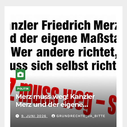
POLITIK
Merz muss weg! Kanzler
Merz und der eigene
Maßstab: Wer andere richtet,
9. JUNI 2026
GRUNDRECHTE_JA_BITTE
muss sich selbst richten