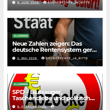
andere richtet, muss sich
9. JUNI 2026
GRUNDRECHTE_JA_BITTE
selbst richten
ALLGEMEIN
Neue Zahlen zeigen: Das
deutsche Rentensystem gerät
durch die
2. MAI 2026
GRUNDRECHTE_JA_BITTE
Massenzuwanderung
zunehmend unter die Räder.
ALLGEMEIN
SPD – Blutsauger,
Taschendiebe und politisch
unberechenbar
9. FEBRUAR 2026