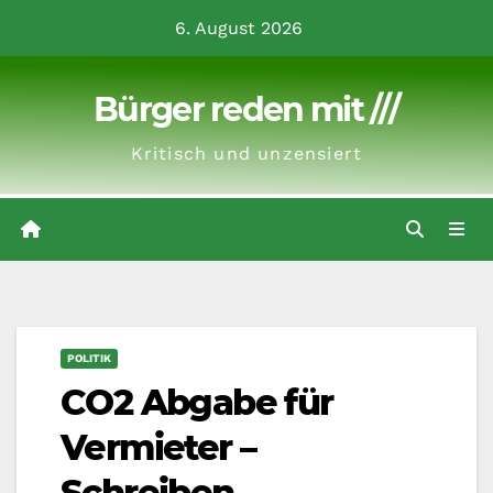
Zum
6. August 2026
Inhalt
springen
Bürger reden mit ///
Kritisch und unzensiert
POLITIK
CO2 Abgabe für
Vermieter –
Schreiben