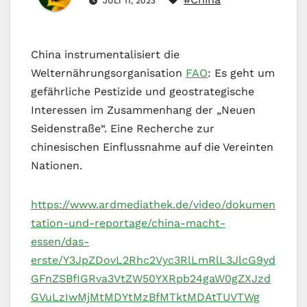
JULI 11, 2023
China instrumentalisiert die
Welternährungsorganisation
FAO
: Es geht um
gefährliche Pestizide und geostrategische
Interessen im Zusammenhang der „Neuen
Seidenstraße“. Eine Recherche zur
chinesischen Einflussnahme auf die Vereinten
Nationen.
https://www.ardmediathek.de/video/dokumen
tation-und-reportage/china-macht-
essen/das-
erste/Y3JpZDovL2Rhc2Vyc3RlLmRlL3JlcG9yd
GFnZSBfIGRva3VtZW50YXRpb24gaW0gZXJzd
GVuLzIwMjMtMDYtMzBfMTktMDAtTUVTWg