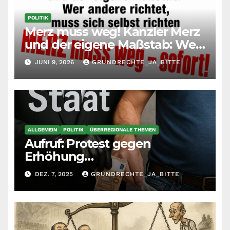
POLITIK
Merz muss weg! Kanzler Merz
und der eigene Maßstab: Wer
andere richtet, muss sich
JUNI 9, 2026
GRUNDRECHTE_JA_BITTE
selbst richten
ALLGEMEIN
POLITIK
ÜBERREGIONALE THEMEN
Aufruf: Protest gegen
Erhöhung
Krankenkassenbeiträge
DEZ. 7, 2025
GRUNDRECHTE_JA_BITTE