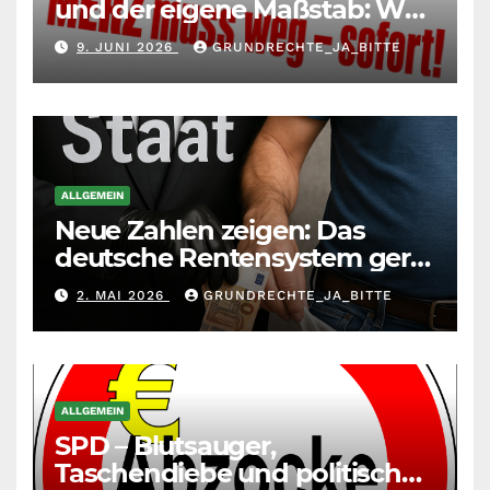
und der eigene Maßstab: Wer
andere richtet, muss sich
9. JUNI 2026
GRUNDRECHTE_JA_BITTE
selbst richten
ALLGEMEIN
Neue Zahlen zeigen: Das
deutsche Rentensystem gerät
durch die
2. MAI 2026
GRUNDRECHTE_JA_BITTE
Massenzuwanderung
zunehmend unter die Räder.
ALLGEMEIN
SPD – Blutsauger,
Taschendiebe und politisch