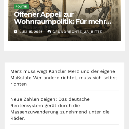
POLITIK
Offener Appell zur
Wohnraumpolitik: Für mehr
Fairness zwischen Mietern,
JULI 15, 2025
GRUNDRECHTE_JA_BITTE
Vermietern und Gesetzgeber
Merz muss weg! Kanzler Merz und der eigene
Maßstab: Wer andere richtet, muss sich selbst
richten
Neue Zahlen zeigen: Das deutsche
Rentensystem gerät durch die
Massenzuwanderung zunehmend unter die
Räder.