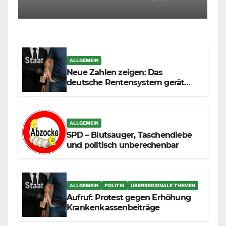
muss sich selbst richten
ALLGEMEIN
Neue Zahlen zeigen: Das
deutsche Rentensystem gerät
durch die Massenzuwanderung
zunehmend unter die Räder.
ALLGEMEIN
SPD – Blutsauger, Taschendiebe
und politisch unberechenbar
ALLGEMEIN
POLITIK
ÜBERREGIONALE THEMEN
Aufruf: Protest gegen Erhöhung
Krankenkassenbeiträge