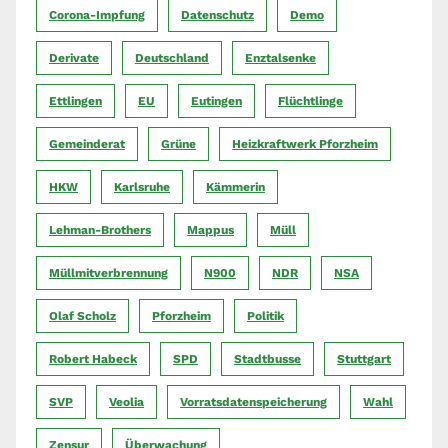
Corona-Impfung
Datenschutz
Demo
Derivate
Deutschland
Enztalsenke
Ettlingen
EU
Eutingen
Flüchtlinge
Gemeinderat
Grüne
Heizkraftwerk Pforzheim
HKW
Karlsruhe
Kämmerin
Lehman-Brothers
Mappus
Müll
Müllmitverbrennung
N900
NDR
NSA
Olaf Scholz
Pforzheim
Politik
Robert Habeck
SPD
Stadtbusse
Stuttgart
SVP
Veolia
Vorratsdatenspeicherung
Wahl
Zensur
Überwachung