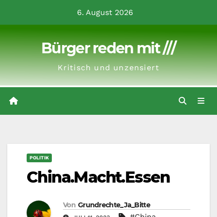
Zum
6. August 2026
Inhalt
springen
Bürger reden mit ///
Kritisch und unzensiert
POLITIK
China.Macht.Essen
Von
Grundrechte_Ja_Bitte
#China