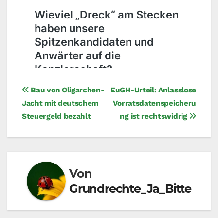
Beitragsnavigation
Bau von Oligarchen-
EuGH-Urteil: Anlasslose
Jacht mit deutschem
Vorratsdatenspeicheru
Steuergeld bezahlt
ng ist rechtswidrig
Von
Grundrechte_Ja_Bitte