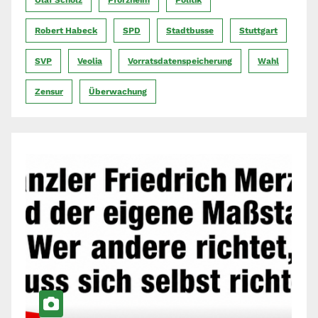
Robert Habeck
SPD
Stadtbusse
Stuttgart
SVP
Veolia
Vorratsdatenspeicherung
Wahl
Zensur
Überwachung