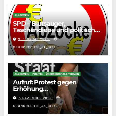
ALLGEMEIN
SPD – Blutsauger,
Taschendiebe und politisch
unberechenbar
9. FEBRUAR 2026
GRUNDRECHTE_JA_BITTE
ALLGEMEIN
POLITIK
ÜBERREGIONALE THEMEN
Aufruf: Protest gegen
Erhöhung
Krankenkassenbeiträge
7. DEZEMBER 2025
GRUNDRECHTE_JA_BITTE