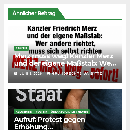
Ähnlicher Beitrag
POLITIK
Merz muss weg! Kanzler Merz
und der eigene Maßstab: Wer
andere richtet, muss sich
JUNI 9, 2026
GRUNDRECHTE_JA_BITTE
selbst richten
ALLGEMEIN
POLITIK
ÜBERREGIONALE THEMEN
Aufruf: Protest gegen
Erhöhung