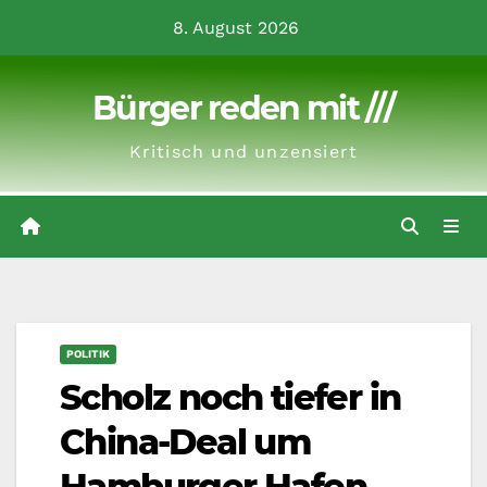
Zum
8. August 2026
Inhalt
springen
Bürger reden mit ///
Kritisch und unzensiert
POLITIK
Scholz noch tiefer in
China-Deal um
Hamburger Hafen