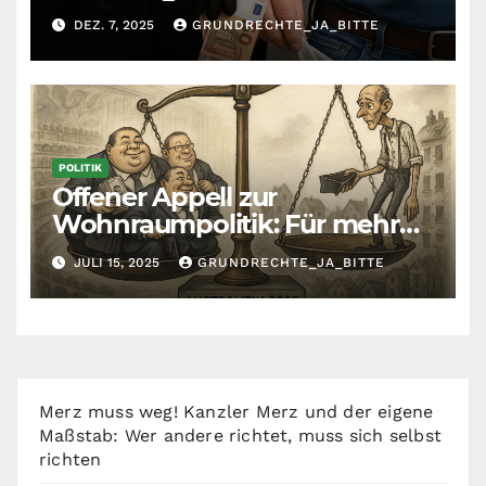
Krankenkassenbeiträge
DEZ. 7, 2025
GRUNDRECHTE_JA_BITTE
POLITIK
Offener Appell zur
Wohnraumpolitik: Für mehr
Fairness zwischen Mietern,
JULI 15, 2025
GRUNDRECHTE_JA_BITTE
Vermietern und Gesetzgeber
Merz muss weg! Kanzler Merz und der eigene
Maßstab: Wer andere richtet, muss sich selbst
richten