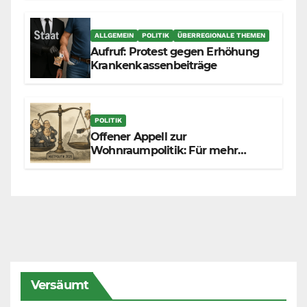
ALLGEMEIN
POLITIK
ÜBERREGIONALE THEMEN
Aufruf: Protest gegen Erhöhung
Krankenkassenbeiträge
POLITIK
Offener Appell zur
Wohnraumpolitik: Für mehr
Fairness zwischen Mietern,
Vermietern und Gesetzgeber
Versäumt