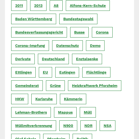
2011
2013
A8
Alfons-Kern-Schule
Baden Württemberg
Bundestagswahl
Bundesverfassungsgericht
Busse
Corona
Corona-Impfung
Datenschutz
Demo
Derivate
Deutschland
Enztalsenke
Ettlingen
EU
Eutingen
Flüchtlinge
Gemeinderat
Grüne
Heizkraftwerk Pforzheim
HKW
Karlsruhe
Kämmerin
Lehman-Brothers
Mappus
Müll
Müllmitverbrennung
N900
NDR
NSA
Olaf Scholz
Pforzheim
Politik