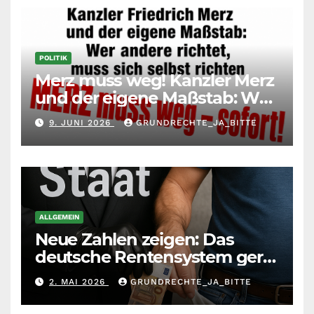
POLITIK
Merz muss weg! Kanzler Merz
und der eigene Maßstab: Wer
andere richtet, muss sich
9. JUNI 2026
GRUNDRECHTE_JA_BITTE
selbst richten
ALLGEMEIN
Neue Zahlen zeigen: Das
deutsche Rentensystem gerät
durch die
2. MAI 2026
GRUNDRECHTE_JA_BITTE
Massenzuwanderung
zunehmend unter die Räder.