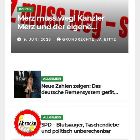
POLITIK
Merz muss weg! Kanzler
Merz und der eigene
Maßstab: Wer andere richtet,
9. JUNI 2026
GRUNDRECHTE_JA_BITTE
muss sich selbst richten
ALLGEMEIN
Neue Zahlen zeigen: Das
deutsche Rentensystem gerät
durch die Massenzuwanderung
zunehmend unter die Räder.
ALLGEMEIN
SPD – Blutsauger, Taschendiebe
und politisch unberechenbar