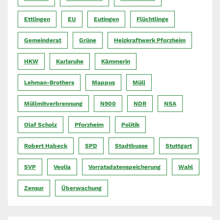
Ettlingen
EU
Eutingen
Flüchtlinge
Gemeinderat
Grüne
Heizkraftwerk Pforzheim
HKW
Karlsruhe
Kämmerin
Lehman-Brothers
Mappus
Müll
Müllmitverbrennung
N900
NDR
NSA
Olaf Scholz
Pforzheim
Politik
Robert Habeck
SPD
Stadtbusse
Stuttgart
SVP
Veolia
Vorratsdatenspeicherung
Wahl
Zensur
Überwachung