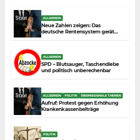
ALLGEMEIN
Neue Zahlen zeigen: Das
deutsche Rentensystem gerät
durch die Massenzuwanderung
zunehmend unter die Räder.
ALLGEMEIN
SPD – Blutsauger, Taschendiebe
und politisch unberechenbar
ALLGEMEIN
POLITIK
ÜBERREGIONALE THEMEN
Aufruf: Protest gegen Erhöhung
Krankenkassenbeiträge
POLITIK