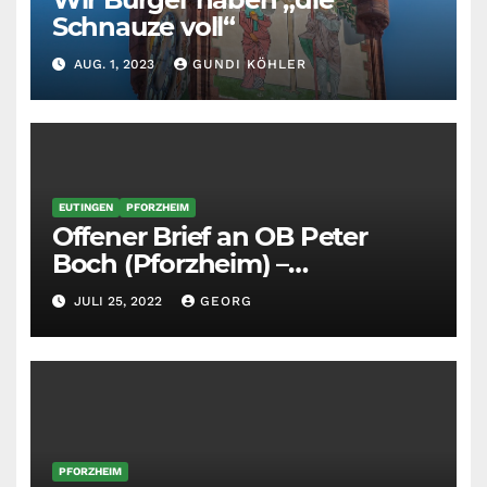
Schnauze voll“
AUG. 1, 2023
GUNDI KÖHLER
EUTINGEN
PFORZHEIM
Offener Brief an OB Peter
Boch (Pforzheim) –
Belästigung und Gestank
JULI 25, 2022
GEORG
durch SWA Südwestasphalt
PFORZHEIM