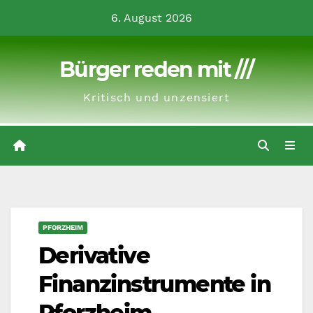
Zum
6. August 2026
Inhalt
springen
Bürger reden mit ///
Kritisch und unzensiert
PFORZHEIM
Derivative
Finanzinstrumente in
Pforzheim