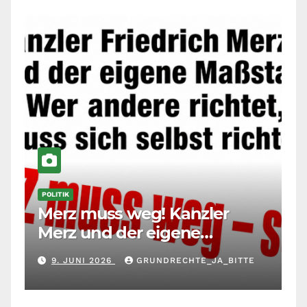
POLITIK
Merz muss weg! Kanzler
Merz und der eigene
Maßstab: Wer andere richtet,
9. JUNI 2026
GRUNDRECHTE_JA_BITTE
muss sich selbst richten