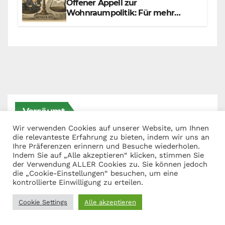
Offener Appell zur
Wohnraumpolitik: Für mehr
Fairness zwischen Mietern,
Vermietern und Gesetzgeber
Versäumt
Wir verwenden Cookies auf unserer Website, um Ihnen
die relevanteste Erfahrung zu bieten, indem wir uns an
Ihre Präferenzen erinnern und Besuche wiederholen.
Indem Sie auf „Alle akzeptieren“ klicken, stimmen Sie
der Verwendung ALLER Cookies zu. Sie können jedoch
POLITIK
die „Cookie-Einstellungen“ besuchen, um eine
kontrollierte Einwilligung zu erteilen.
Merz muss weg! Kanzler Merz
und der eigene Maßstab: Wer
Cookie Settings
Alle akzeptieren
andere richtet, muss sich
9. JUNI 2026
GRUNDRECHTE_JA_BITTE
selbst richten