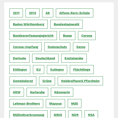
2011
2013
A8
Alfons-Kern-Schule
Baden Württemberg
Bundestagswahl
Bundesverfassungsgericht
Busse
Corona
Corona-Impfung
Datenschutz
Demo
Derivate
Deutschland
Enztalsenke
Ettlingen
EU
Eutingen
Flüchtlinge
Gemeinderat
Grüne
Heizkraftwerk Pforzheim
HKW
Karlsruhe
Kämmerin
Lehman-Brothers
Mappus
Müll
Müllmitverbrennung
N900
NDR
NSA