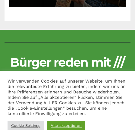
Bürger reden mit ///
Kritisch und unzensiert
Wir verwenden Cookies auf unserer Website, um Ihnen
die relevanteste Erfahrung zu bieten, indem wir uns an
Ihre Präferenzen erinnern und Besuche wiederholen.
Indem Sie auf „Alle akzeptieren“ klicken, stimmen Sie
der Verwendung ALLER Cookies zu. Sie können jedoch
Copyright by Bürger reden mit /// All Rights Reserved.
|
Theme:
die „Cookie-Einstellungen“ besuchen, um eine
News Talk von
Themeansar
kontrollierte Einwilligung zu erteilen.
Cookie Settings
Alle akzeptieren
Kontakt
Impressum
Datenschutzerklärung
Über uns