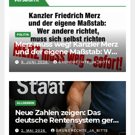
POLITIK
Merz muss weg! Kanzler Merz
und der eigene Maßstab: Wer
andere richtet, muss sich
9. JUNI 2026
GRUNDRECHTE_JA_BITTE
selbst richten
ALLGEMEIN
Neue Zahlen zeigen: Das
deutsche Rentensystem gerät
durch die
2. MAI 2026
GRUNDRECHTE_JA_BITTE