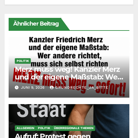
Ähnlicher Beitrag
POLITIK
Merz muss weg! Kanzler Merz
und der eigene Maßstab: Wer
andere richtet, muss sich
JUNI 9, 2026
GRUNDRECHTE_JA_BITTE
selbst richten
ALLGEMEIN
POLITIK
ÜBERREGIONALE THEMEN
Aufruf: Protest gegen