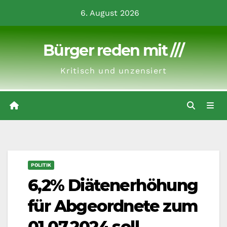
Zum
6. August 2026
Inhalt
springen
Bürger reden mit ///
Kritisch und unzensiert
POLITIK
6,2% Diätenerhöhung
für Abgeordnete zum
01.07.2024 soll