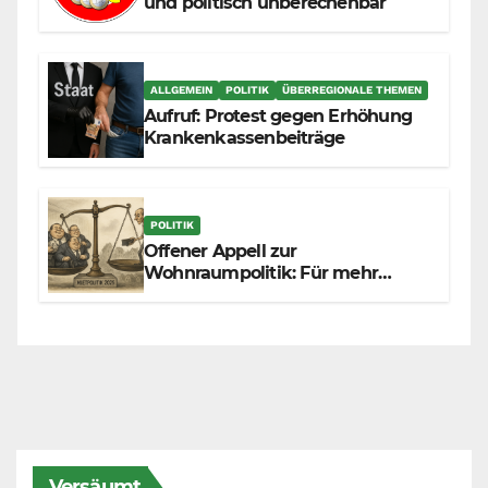
und politisch unberechenbar
ALLGEMEIN
POLITIK
ÜBERREGIONALE THEMEN
Aufruf: Protest gegen Erhöhung
Krankenkassenbeiträge
POLITIK
Offener Appell zur
Wohnraumpolitik: Für mehr
Fairness zwischen Mietern,
Vermietern und Gesetzgeber
Versäumt