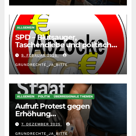
Massenzuwanderung
zunehmend unter die Räder.
ALLGEMEIN
SPD – Blutsauger,
Taschendiebe und politisch
unberechenbar
9. FEBRUAR 2026
GRUNDRECHTE_JA_BITTE
ALLGEMEIN
POLITIK
ÜBERREGIONALE THEMEN
Aufruf: Protest gegen
Erhöhung
Krankenkassenbeiträge
7. DEZEMBER 2025
GRUNDRECHTE_JA_BITTE