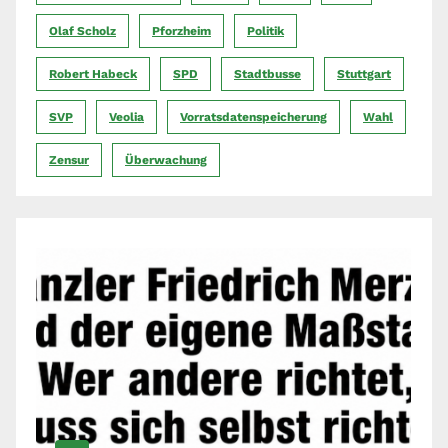
Olaf Scholz
Pforzheim
Politik
Robert Habeck
SPD
Stadtbusse
Stuttgart
SVP
Veolia
Vorratsdatenspeicherung
Wahl
Zensur
Überwachung