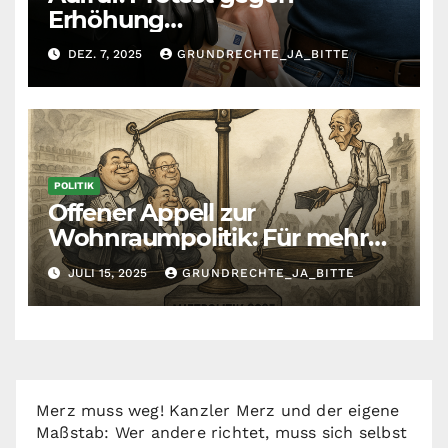
Erhöhung
Krankenkassenbeiträge
DEZ. 7, 2025
GRUNDRECHTE_JA_BITTE
POLITIK
Offener Appell zur
Wohnraumpolitik: Für mehr
Fairness zwischen Mietern,
JULI 15, 2025
GRUNDRECHTE_JA_BITTE
Vermietern und Gesetzgeber
Merz muss weg! Kanzler Merz und der eigene
Maßstab: Wer andere richtet, muss sich selbst