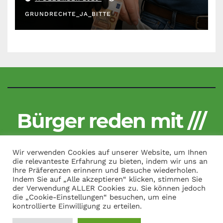
GRUNDRECHTE_JA_BITTE
Bürger reden mit ///
Kritisch und unzensiert
Wir verwenden Cookies auf unserer Website, um Ihnen
die relevanteste Erfahrung zu bieten, indem wir uns an
Ihre Präferenzen erinnern und Besuche wiederholen.
Indem Sie auf „Alle akzeptieren“ klicken, stimmen Sie
der Verwendung ALLER Cookies zu. Sie können jedoch
Copyright by Bürger reden mit /// All Rights Reserved.
|
Theme:
die „Cookie-Einstellungen“ besuchen, um eine
News Talk von
Themeansar
kontrollierte Einwilligung zu erteilen.