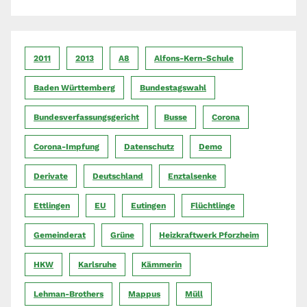
2011
2013
A8
Alfons-Kern-Schule
Baden Württemberg
Bundestagswahl
Bundesverfassungsgericht
Busse
Corona
Corona-Impfung
Datenschutz
Demo
Derivate
Deutschland
Enztalsenke
Ettlingen
EU
Eutingen
Flüchtlinge
Gemeinderat
Grüne
Heizkraftwerk Pforzheim
HKW
Karlsruhe
Kämmerin
Lehman-Brothers
Mappus
Müll