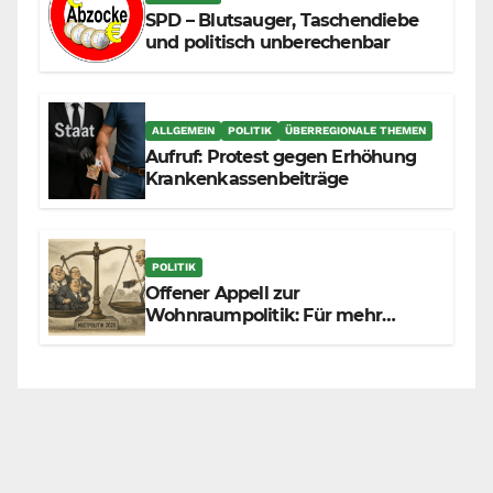
SPD – Blutsauger, Taschendiebe
und politisch unberechenbar
ALLGEMEIN
POLITIK
ÜBERREGIONALE THEMEN
Aufruf: Protest gegen Erhöhung
Krankenkassenbeiträge
POLITIK
Offener Appell zur
Wohnraumpolitik: Für mehr
Fairness zwischen Mietern,
Vermietern und Gesetzgeber