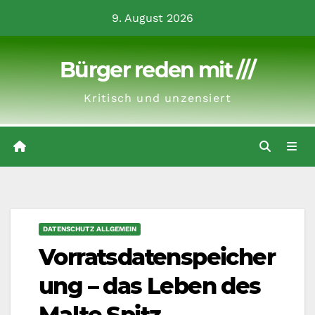
Zum
9. August 2026
Inhalt
springen
Bürger reden mit ///
Kritisch und unzensiert
DATENSCHUTZ ALLGEMEIN
Vorratsdatenspeicher
ung – das Leben des
Malte Spitz