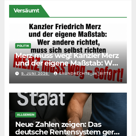
Versäumt
POLITIK
Merz muss weg! Kanzler Merz
und der eigene Maßstab: Wer
andere richtet, muss sich
9. JUNI 2026
GRUNDRECHTE_JA_BITTE
selbst richten
ALLGEMEIN
Neue Zahlen zeigen: Das
deutsche Rentensystem gerät