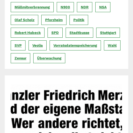
Müllmitverbrennung
N900
NDR
NSA
Olaf Scholz
Pforzheim
Politik
Robert Habeck
SPD
Stadtbusse
Stuttgart
SVP
Veolia
Vorratsdatenspeicherung
Wahl
Zensur
Überwachung