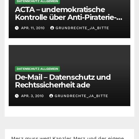
DATENSCHUTZ ALLGEMEIN
ACTA – undemokratische
Kontrolle über Anti-Piraterie-
Abkommen
APR. 11, 2010
GRUNDRECHTE_JA_BITTE
DATENSCHUTZ ALLGEMEIN
De-Mail – Datenschutz und
Rechtssicherheit ade
APR. 3, 2010
GRUNDRECHTE_JA_BITTE
Merz muss weg! Kanzler Merz und der eigene