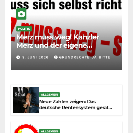
POLITIK
Merz muss weg! Kanzler
Merz und der eigene
Maßstab: Wer andere richtet,
9. JUNI 2026
GRUNDRECHTE_JA_BITTE
muss sich selbst richten
ALLGEMEIN
Neue Zahlen zeigen: Das
deutsche Rentensystem gerät
durch die Massenzuwanderung
zunehmend unter die Räder.
ALLGEMEIN