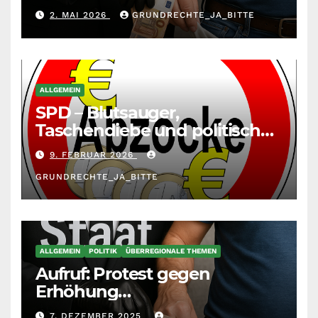
durch die
2. MAI 2026
GRUNDRECHTE_JA_BITTE
Massenzuwanderung
zunehmend unter die Räder.
ALLGEMEIN
SPD – Blutsauger,
Taschendiebe und politisch
unberechenbar
9. FEBRUAR 2026
GRUNDRECHTE_JA_BITTE
ALLGEMEIN
POLITIK
ÜBERREGIONALE THEMEN
Aufruf: Protest gegen
Erhöhung
Krankenkassenbeiträge
7. DEZEMBER 2025