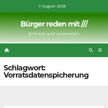
Zum
7. August 2026
Inhalt
springen
Bürger reden mit ///
Kritisch und unzensiert
Schlagwort:
Vorratsdatenspicherung