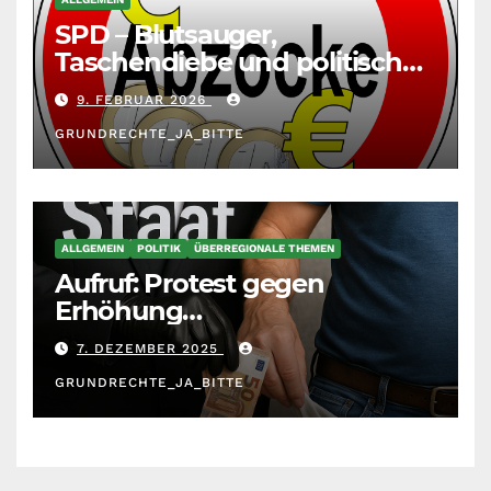
SPD – Blutsauger,
Taschendiebe und politisch
unberechenbar
9. FEBRUAR 2026
GRUNDRECHTE_JA_BITTE
ALLGEMEIN
POLITIK
ÜBERREGIONALE THEMEN
Aufruf: Protest gegen
Erhöhung
Krankenkassenbeiträge
7. DEZEMBER 2025
GRUNDRECHTE_JA_BITTE