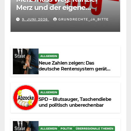
Merz und der eigene
Maßstab: Wer andere richtet,
9. JUNI 2026
GRUNDRECHTE_JA_BITTE
muss sich selbst richten
ALLGEMEIN
Neue Zahlen zeigen: Das
deutsche Rentensystem gerät
durch die Massenzuwanderung
zunehmend unter die Räder.
ALLGEMEIN
SPD – Blutsauger, Taschendiebe
und politisch unberechenbar
ALLGEMEIN
POLITIK
ÜBERREGIONALE THEMEN