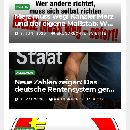
POLITIK
Merz muss weg! Kanzler Merz
und der eigene Maßstab: Wer
andere richtet, muss sich
9. JUNI 2026
GRUNDRECHTE_JA_BITTE
selbst richten
ALLGEMEIN
Neue Zahlen zeigen: Das
deutsche Rentensystem gerät
durch die
2. MAI 2026
GRUNDRECHTE_JA_BITTE
Massenzuwanderung
zunehmend unter die Räder.
ALLGEMEIN