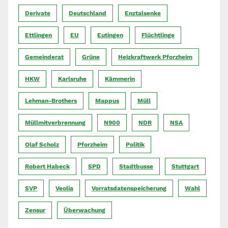
Derivate
Deutschland
Enztalsenke
Ettlingen
EU
Eutingen
Flüchtlinge
Gemeinderat
Grüne
Heizkraftwerk Pforzheim
HKW
Karlsruhe
Kämmerin
Lehman-Brothers
Mappus
Müll
Müllmitverbrennung
N900
NDR
NSA
Olaf Scholz
Pforzheim
Politik
Robert Habeck
SPD
Stadtbusse
Stuttgart
SVP
Veolia
Vorratsdatenspeicherung
Wahl
Zensur
Überwachung