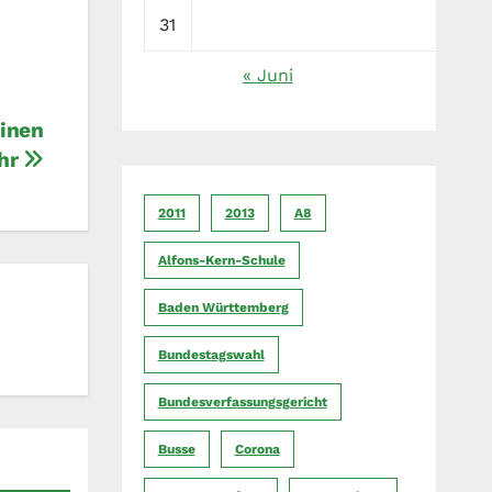
31
« Juni
einen
ehr
2011
2013
A8
Alfons-Kern-Schule
Baden Württemberg
Bundestagswahl
Bundesverfassungsgericht
Busse
Corona