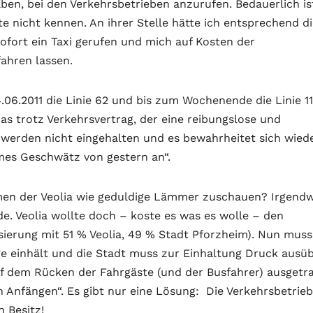
en, bei den Verkehrsbetrieben anzurufen. Bedauerlich is
e nicht kennen. An ihrer Stelle hätte ich entsprechend d
fort ein Taxi gerufen und mich auf Kosten der
fahren lassen.
.06.2011 die Linie 62 und bis zum Wochenende die Linie 11
s trotz Verkehrsvertrag, der eine reibungslose und
e werden nicht eingehalten und es bewahrheitet sich wied
es Geschwätz von gestern an“.
en der Veolia wie geduldige Lämmer zuschauen? Irgend
de. Veolia wollte doch – koste es was es wolle – den
ierung mit 51 % Veolia, 49 % Stadt Pforzheim). Nun muss
äge einhält und die Stadt muss zur Einhaltung Druck ausü
uf dem Rücken der Fahrgäste (und der Busfahrer) ausgetr
n Anfängen“. Es gibt nur eine Lösung: Die Verkehrsbetrie
 Besitz!