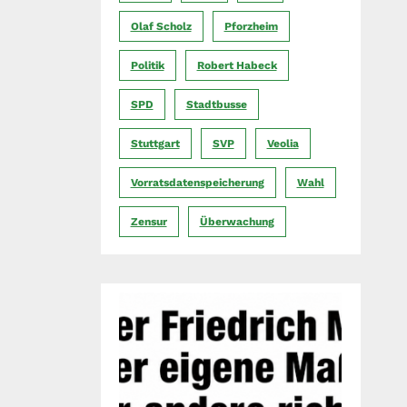
Olaf Scholz
Pforzheim
Politik
Robert Habeck
SPD
Stadtbusse
Stuttgart
SVP
Veolia
Vorratsdatenspeicherung
Wahl
Zensur
Überwachung