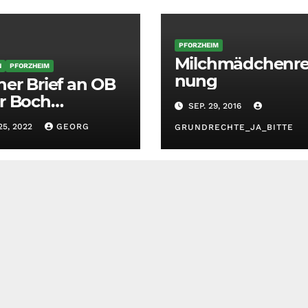
PFORZHEIM
Milchmädchenr
N
PFORZHEIM
nung
ner Brief an OB
r Boch
SEP. 29, 2016
rzheim) –
25, 2022
GEORG
GRUNDRECHTE_JA_BITTE
stigung und
tank durch SWA
estasphalt