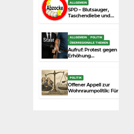
zunehmend unter die
ALLGEMEIN
Räder.
SPD – Blutsauger,
Taschendiebe und
politisch
unberechenbar
ALLGEMEIN
POLITIK
ÜBERREGIONALE THEMEN
Aufruf: Protest gegen
Erhöhung
Krankenkassenbeiträge
POLITIK
Offener Appell zur
Wohnraumpolitik: Für
mehr Fairness
zwischen Mietern,
Vermietern und
Gesetzgeber