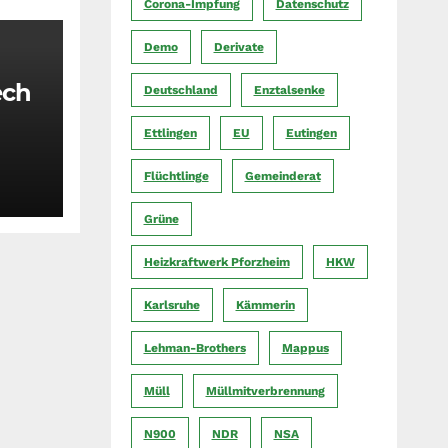
Corona-Impfung
Datenschutz
Demo
Derivate
ech
Deutschland
Enztalsenke
Ettlingen
EU
Eutingen
Flüchtlinge
Gemeinderat
Grüne
Heizkraftwerk Pforzheim
HKW
Karlsruhe
Kämmerin
Lehman-Brothers
Mappus
Müll
Müllmitverbrennung
N900
NDR
NSA