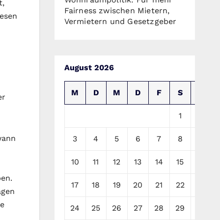
t,
Fairness zwischen Mietern,
iesen
Vermietern und Gesetzgeber
August 2026
M
D
M
D
F
S
S
er
1
2
wann
3
4
5
6
7
8
9
10
11
12
13
14
15
16
ben.
17
18
19
20
21
22
23
agen
be
24
25
26
27
28
29
30