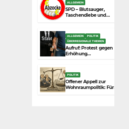
zunehmend unter die
ALLGEMEIN
Räder.
SPD – Blutsauger,
Taschendiebe und
politisch
unberechenbar
ALLGEMEIN
POLITIK
ÜBERREGIONALE THEMEN
Aufruf: Protest gegen
Erhöhung
Krankenkassenbeiträge
POLITIK
Offener Appell zur
Wohnraumpolitik: Für
mehr Fairness
zwischen Mietern,
Vermietern und
Gesetzgeber