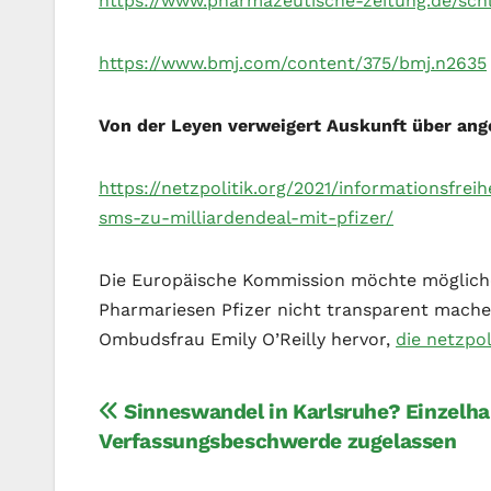
https://www.pharmazeutische-zeitung.de/sch
https://www.bmj.com/content/375/bmj.n2635
Von der Leyen verweigert Auskunft über ange
https://netzpolitik.org/2021/informationsfre
sms-zu-milliardendeal-mit-pfizer/
Die Europäische Kommission möchte möglich
Pharmariesen Pfizer nicht transparent mache
Ombudsfrau Emily O’Reilly hervor,
die netzpol
Beitragsnavigation
Sinneswandel in Karlsruhe? Einzelha
Verfassungsbeschwerde zugelassen