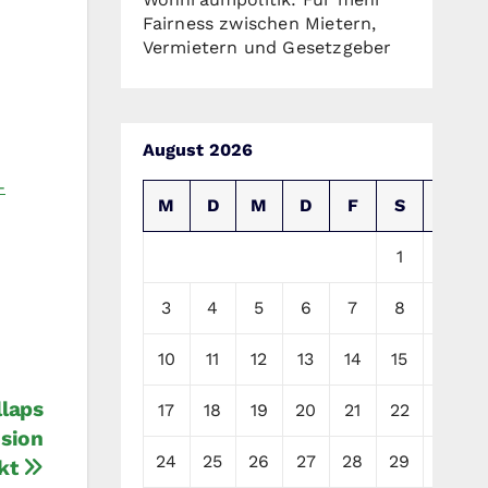
Fairness zwischen Mietern,
Vermietern und Gesetzgeber
August 2026
-
M
D
M
D
F
S
S
1
2
3
4
5
6
7
8
9
-
10
11
12
13
14
15
16
llaps
17
18
19
20
21
22
23
sion
24
25
26
27
28
29
30
kt