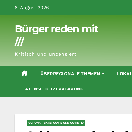
Zum
8. August 2026
Inhalt
springen
Bürger reden mit
///
Kritisch und unzensiert
ÜBERREGIONALE THEMEN
LOKA
DATENSCHUTZERKLÄRUNG
CORONA - SARS-COV-2 UND COVID-19