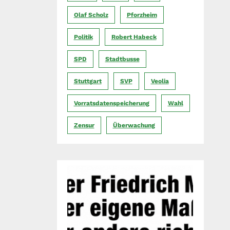
Olaf Scholz
Pforzheim
Politik
Robert Habeck
SPD
Stadtbusse
Stuttgart
SVP
Veolia
Vorratsdatenspeicherung
Wahl
Zensur
Überwachung