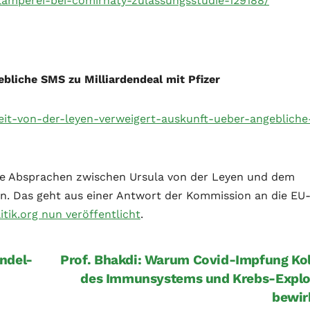
lamperei-bei-comirnaty-zulassungsstudie-129188/
bliche SMS zu Milliardendeal mit Pfizer
iheit-von-der-leyen-verweigert-auskunft-ueber-angebliche
e Absprachen zwischen Ursula von der Leyen und dem
n. Das geht aus einer Antwort der Kommission an die EU
itik.org nun veröffentlicht
.
ndel-
Prof. Bhakdi: Warum Covid-Impfung Ko
des Immunsystems und Krebs-Explo
bewir