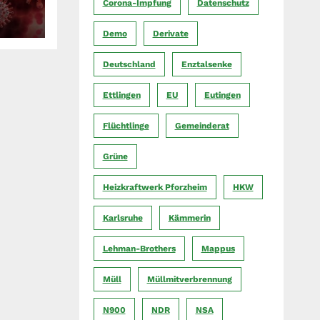
Corona-Impfung
Datenschutz
Demo
Derivate
Deutschland
Enztalsenke
Ettlingen
EU
Eutingen
Flüchtlinge
Gemeinderat
Grüne
Heizkraftwerk Pforzheim
HKW
Karlsruhe
Kämmerin
Lehman-Brothers
Mappus
Müll
Müllmitverbrennung
N900
NDR
NSA