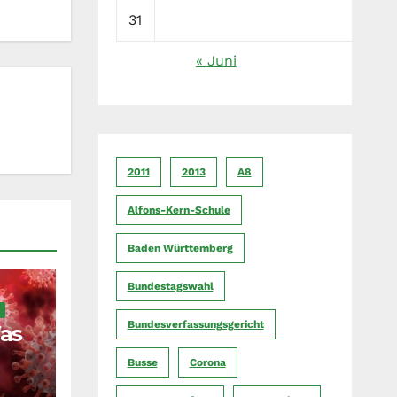
31
« Juni
2011
2013
A8
Alfons-Kern-Schule
Baden Württemberg
Bundestagswahl
Bundesverfassungsgericht
as
?
Busse
Corona