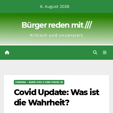
Zum
6. August 2026
Inhalt
springen
Bürger reden mit ///
Kritisch und unzensiert
CORONA - SARS-COV-2 UND COVID-19
Covid Update: Was ist
die Wahrheit?