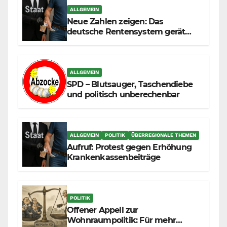
ALLGEMEIN
Neue Zahlen zeigen: Das
deutsche Rentensystem gerät
durch die Massenzuwanderung
zunehmend unter die Räder.
ALLGEMEIN
SPD – Blutsauger, Taschendiebe
und politisch unberechenbar
ALLGEMEIN
POLITIK
ÜBERREGIONALE THEMEN
Aufruf: Protest gegen Erhöhung
Krankenkassenbeiträge
POLITIK
Offener Appell zur
Wohnraumpolitik: Für mehr