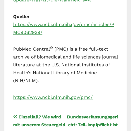
Quelle:
https://www.ncbi.nlm.nih.gov/pmc/articles/P
MC9062939/
®
PubMed Central
(PMC) is a free full-text
archive of biomedical and life sciences journal
literature at the U.S. National Institutes of
Health’s National Library of Medicine
(NIH/NLM).
https://www.ncbi.nlm.nih.gov/pmc/
Beitragsnavigation
Einzelfall? Wie wird
Bundesverfassungsgeri
mit unserem Steuergeld
cht: Teil-Impfpflicht ist