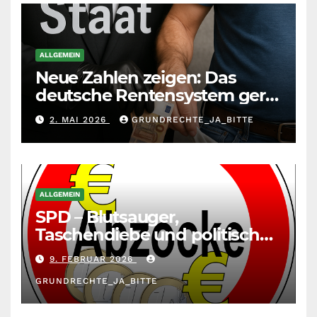
ALLGEMEIN
Neue Zahlen zeigen: Das
deutsche Rentensystem gerät
durch die
2. MAI 2026
GRUNDRECHTE_JA_BITTE
Massenzuwanderung
zunehmend unter die Räder.
ALLGEMEIN
SPD – Blutsauger,
Taschendiebe und politisch
unberechenbar
9. FEBRUAR 2026
GRUNDRECHTE_JA_BITTE