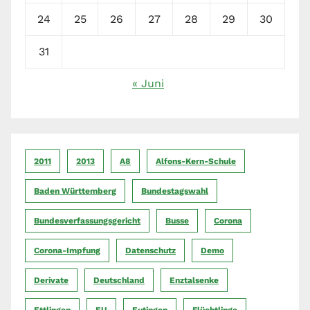
24
25
26
27
28
29
30
31
« Juni
2011
2013
A8
Alfons-Kern-Schule
Baden Württemberg
Bundestagswahl
Bundesverfassungsgericht
Busse
Corona
Corona-Impfung
Datenschutz
Demo
Derivate
Deutschland
Enztalsenke
Ettlingen
EU
Eutingen
Flüchtlinge