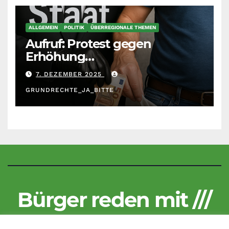
ALLGEMEIN
POLITIK
ÜBERREGIONALE THEMEN
Aufruf: Protest gegen
Erhöhung
Krankenkassenbeiträge
7. DEZEMBER 2025
GRUNDRECHTE_JA_BITTE
Bürger reden mit ///
Kritisch und unzensiert