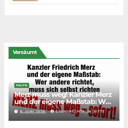
Fairness zwischen Mietern,
Vermietern und Gesetzgeber
Versäumt
POLITIK
Merz muss weg! Kanzler Merz
und der eigene Maßstab: Wer
andere richtet, muss sich
9. JUNI 2026
GRUNDRECHTE_JA_BITTE
selbst richten