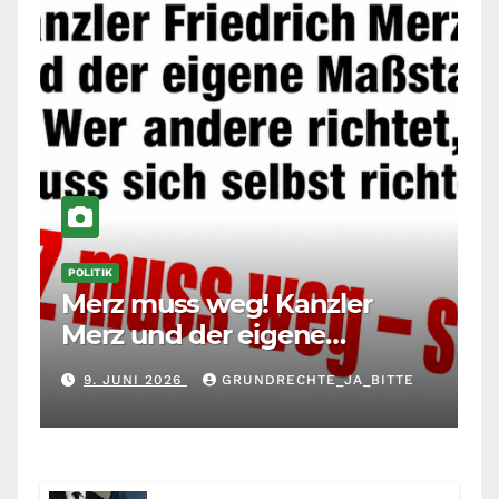
POLITIK
Merz muss weg! Kanzler
Merz und der eigene
Maßstab: Wer andere richtet,
9. JUNI 2026
GRUNDRECHTE_JA_BITTE
muss sich selbst richten