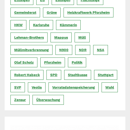
Gemeinderat
Grüne
Heizkraftwerk Pforzheim
HKW
Karlsruhe
Kämmerin
Lehman-Brothers
Mappus
Müll
Müllmitverbrennung
N900
NDR
NSA
Olaf Scholz
Pforzheim
Politik
Robert Habeck
SPD
Stadtbusse
Stuttgart
SVP
Veolia
Vorratsdatenspeicherung
Wahl
Zensur
Überwachung