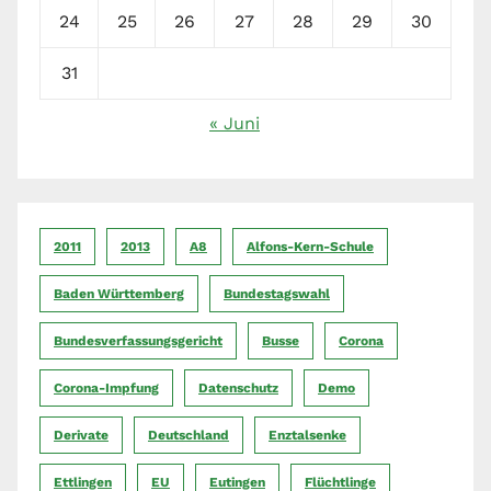
24
25
26
27
28
29
30
31
« Juni
2011
2013
A8
Alfons-Kern-Schule
Baden Württemberg
Bundestagswahl
Bundesverfassungsgericht
Busse
Corona
Corona-Impfung
Datenschutz
Demo
Derivate
Deutschland
Enztalsenke
Ettlingen
EU
Eutingen
Flüchtlinge