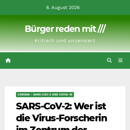
Zum
8. August 2026
Inhalt
springen
Bürger reden mit ///
Kritisch und unzensiert
CORONA - SARS-COV-2 UND COVID-19
SARS-CoV-2: Wer ist
die Virus-Forscherin
im Zentrum der