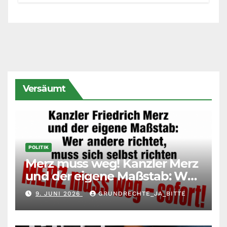
Vermietern und Gesetzgeber
Versäumt
POLITIK
Merz muss weg! Kanzler Merz
und der eigene Maßstab: Wer
andere richtet, muss sich
9. JUNI 2026
GRUNDRECHTE_JA_BITTE
selbst richten