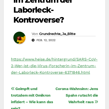
Laborleck-
Kontroverse?
Von
Grundrechte_Ja_Bitte
FEB. 12, 2022
https://www.heise.de/hintergrund/SARS-CoV-
2-Wer-ist-die-Virus-Forscherin-im-Zentrum-
der-Laborleck-Kontroverse-6371846.html
Beitragsnavigation
Geimpft und
Corona-Wahnsinn: Jens
trotzdem mit Omikron
Spahn rutscht die
infiziert – Wie kann das
Wahrheit raus
sein?