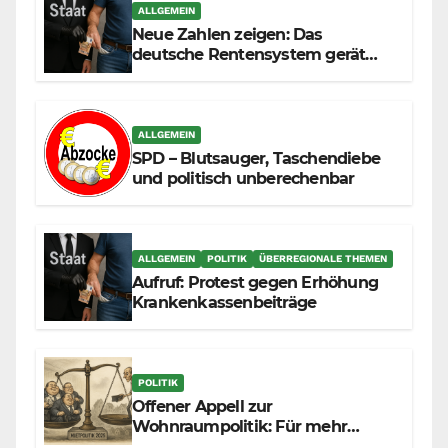
ALLGEMEIN
Neue Zahlen zeigen: Das
deutsche Rentensystem gerät
durch die Massenzuwanderung
zunehmend unter die Räder.
ALLGEMEIN
SPD – Blutsauger, Taschendiebe
und politisch unberechenbar
ALLGEMEIN
POLITIK
ÜBERREGIONALE THEMEN
Aufruf: Protest gegen Erhöhung
Krankenkassenbeiträge
POLITIK
Offener Appell zur
Wohnraumpolitik: Für mehr
Fairness zwischen Mietern,