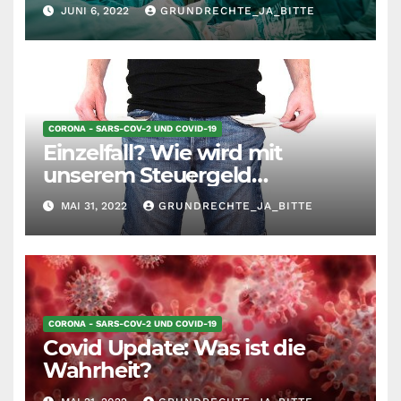
der stationären
JUNI 6, 2022
GRUNDRECHTE_JA_BITTE
Behandlungsfälle
CORONA - SARS-COV-2 UND COVID-19
Einzelfall? Wie wird mit
unserem Steuergeld
umgegangen?
MAI 31, 2022
GRUNDRECHTE_JA_BITTE
CORONA - SARS-COV-2 UND COVID-19
Covid Update: Was ist die
Wahrheit?