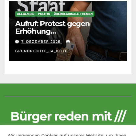
ALLGEMEIN
POLITIK
ÜBERREGIONALE THEMEN
Aufruf: Protest gegen
Erhöhung
Krankenkassenbeiträge
7. DEZEMBER 2025
GRUNDRECHTE_JA_BITTE
Bürger reden mit ///
Kritisch und unzensiert
Wir verwenden Cookies auf unserer Website, um Ihnen