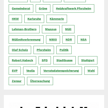
Gemeinderat
Grüne
Heizkraftwerk Pforzheim
HKW
Karlsruhe
Kämmerin
Lehman-Brothers
Mappus
Müll
Müllmitverbrennung
N900
NDR
NSA
Olaf Scholz
Pforzheim
Politik
Robert Habeck
SPD
Stadtbusse
Stuttgart
SVP
Veolia
Vorratsdatenspeicherung
Wahl
Zensur
Überwachung