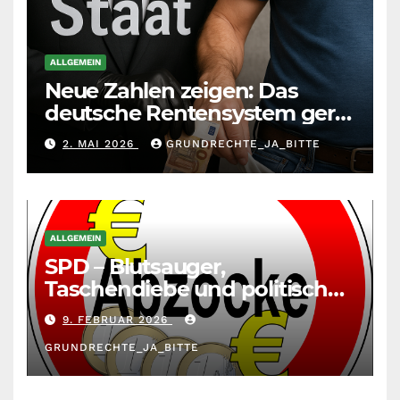
ALLGEMEIN
Neue Zahlen zeigen: Das
deutsche Rentensystem gerät
durch die
2. MAI 2026
GRUNDRECHTE_JA_BITTE
Massenzuwanderung
zunehmend unter die Räder.
ALLGEMEIN
SPD – Blutsauger,
Taschendiebe und politisch
unberechenbar
9. FEBRUAR 2026
GRUNDRECHTE_JA_BITTE