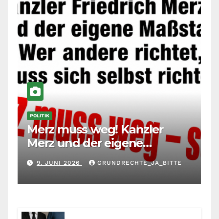
POLITIK
Merz muss weg! Kanzler
Merz und der eigene
Maßstab: Wer andere richtet,
9. JUNI 2026
GRUNDRECHTE_JA_BITTE
muss sich selbst richten