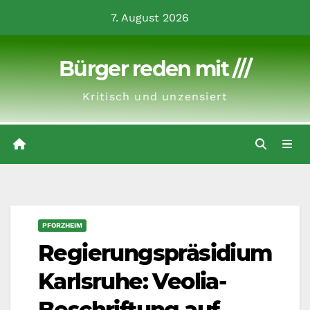
Zum
7. August 2026
Inhalt
springen
Bürger reden mit ///
Kritisch und unzensiert
PFORZHEIM
Regierungspräsidium
Karlsruhe: Veolia-
Beschriftung auf