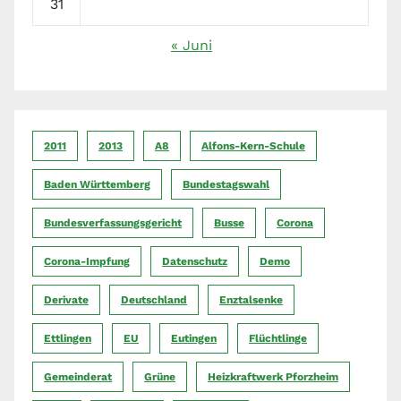
31
« Juni
2011
2013
A8
Alfons-Kern-Schule
Baden Württemberg
Bundestagswahl
Bundesverfassungsgericht
Busse
Corona
Corona-Impfung
Datenschutz
Demo
Derivate
Deutschland
Enztalsenke
Ettlingen
EU
Eutingen
Flüchtlinge
Gemeinderat
Grüne
Heizkraftwerk Pforzheim