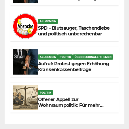
durch die Massenzuwanderung
zunehmend unter die Räder.
ALLGEMEIN
SPD – Blutsauger, Taschendiebe
und politisch unberechenbar
ALLGEMEIN
POLITIK
ÜBERREGIONALE THEMEN
Aufruf: Protest gegen Erhöhung
Krankenkassenbeiträge
POLITIK
Offener Appell zur
Wohnraumpolitik: Für mehr
Fairness zwischen Mietern,
Vermietern und Gesetzgeber