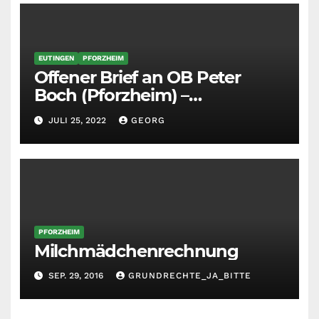
EUTINGEN
PFORZHEIM
Offener Brief an OB Peter
Boch (Pforzheim) –
Belästigung und Gestank
JULI 25, 2022
GEORG
durch SWA Südwestasphalt
PFORZHEIM
Milchmädchenrechnung
SEP. 29, 2016
GRUNDRECHTE_JA_BITTE