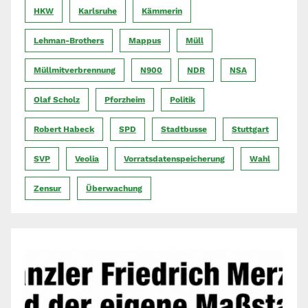
HKW
Karlsruhe
Kämmerin
Lehman-Brothers
Mappus
Müll
Müllmitverbrennung
N900
NDR
NSA
Olaf Scholz
Pforzheim
Politik
Robert Habeck
SPD
Stadtbusse
Stuttgart
SVP
Veolia
Vorratsdatenspeicherung
Wahl
Zensur
Überwachung