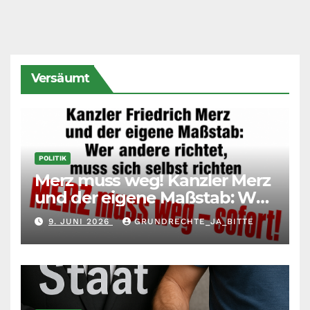
Versäumt
POLITIK
Merz muss weg! Kanzler Merz
und der eigene Maßstab: Wer
andere richtet, muss sich
9. JUNI 2026
GRUNDRECHTE_JA_BITTE
selbst richten