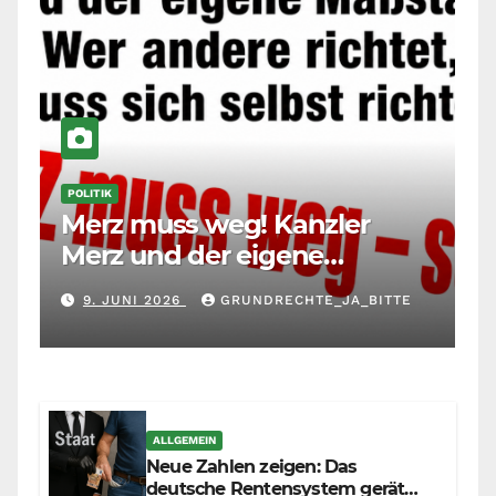
POLITIK
Merz muss weg! Kanzler
Merz und der eigene
Maßstab: Wer andere richtet,
9. JUNI 2026
GRUNDRECHTE_JA_BITTE
muss sich selbst richten
ALLGEMEIN
Neue Zahlen zeigen: Das
deutsche Rentensystem gerät