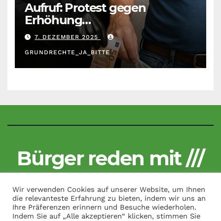
Aufruf: Protest gegen
Erhöhung
Krankenkassenbeiträge
7. DEZEMBER 2025
GRUNDRECHTE_JA_BITTE
Bürger reden mit ///
Kritisch und unzensiert
Wir verwenden Cookies auf unserer Website, um Ihnen
die relevanteste Erfahrung zu bieten, indem wir uns an
Ihre Präferenzen erinnern und Besuche wiederholen.
Indem Sie auf „Alle akzeptieren“ klicken, stimmen Sie