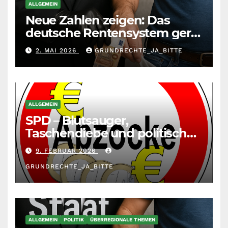
ALLGEMEIN
Neue Zahlen zeigen: Das
deutsche Rentensystem gerät
durch die
2. MAI 2026
GRUNDRECHTE_JA_BITTE
Massenzuwanderung
zunehmend unter die Räder.
ALLGEMEIN
SPD – Blutsauger,
Taschendiebe und politisch
unberechenbar
9. FEBRUAR 2026
GRUNDRECHTE_JA_BITTE
ALLGEMEIN
POLITIK
ÜBERREGIONALE THEMEN