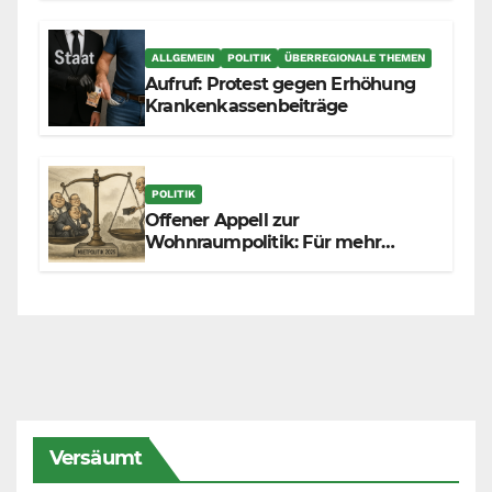
ALLGEMEIN
POLITIK
ÜBERREGIONALE THEMEN
Aufruf: Protest gegen Erhöhung
Krankenkassenbeiträge
POLITIK
Offener Appell zur
Wohnraumpolitik: Für mehr
Fairness zwischen Mietern,
Vermietern und Gesetzgeber
Versäumt