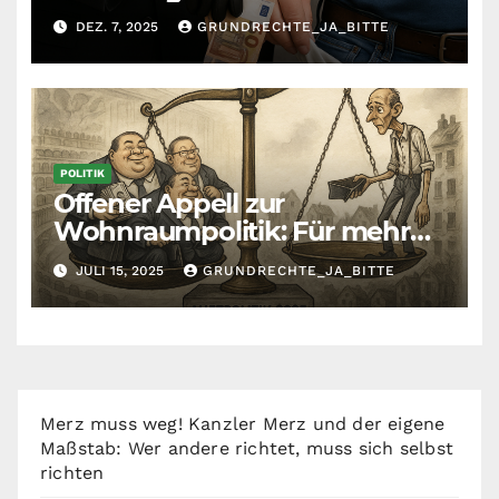
Krankenkassenbeiträge
DEZ. 7, 2025
GRUNDRECHTE_JA_BITTE
POLITIK
Offener Appell zur
Wohnraumpolitik: Für mehr
Fairness zwischen Mietern,
JULI 15, 2025
GRUNDRECHTE_JA_BITTE
Vermietern und Gesetzgeber
Merz muss weg! Kanzler Merz und der eigene
Maßstab: Wer andere richtet, muss sich selbst
richten