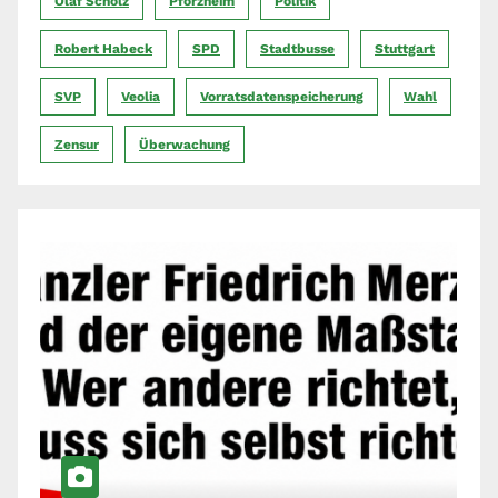
Olaf Scholz
Pforzheim
Politik
Robert Habeck
SPD
Stadtbusse
Stuttgart
SVP
Veolia
Vorratsdatenspeicherung
Wahl
Zensur
Überwachung