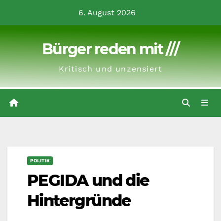
Zum
6. August 2026
Inhalt
springen
Bürger reden mit ///
Kritisch und unzensiert
POLITIK
PEGIDA und die
Hintergründe