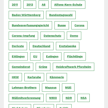
2011
2013
A8
Alfons-Kern-Schule
Baden Württemberg
Bundestagswahl
Bundesverfassungsgericht
Busse
Corona
Corona-Impfung
Datenschutz
Demo
Derivate
Deutschland
Enztalsenke
Ettlingen
EU
Eutingen
Flüchtlinge
Gemeinderat
Grüne
Heizkraftwerk Pforzheim
HKW
Karlsruhe
Kämmerin
Lehman-Brothers
Mappus
Müll
Müllmitverbrennung
N900
NDR
NSA