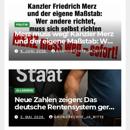
POLITIK
Merz muss weg! Kanzler Merz
und der eigene Maßstab: Wer
andere richtet, muss sich
9. JUNI 2026
GRUNDRECHTE_JA_BITTE
selbst richten
ALLGEMEIN
Neue Zahlen zeigen: Das
deutsche Rentensystem gerät
durch die
2. MAI 2026
GRUNDRECHTE_JA_BITTE
Massenzuwanderung
zunehmend unter die Räder.