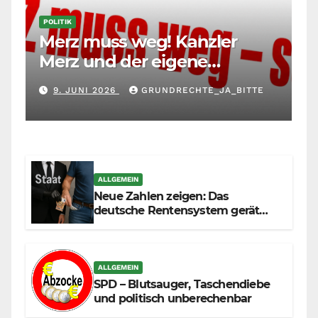
POLITIK
Merz muss weg! Kanzler
Merz und der eigene
Maßstab: Wer andere richtet,
9. JUNI 2026
GRUNDRECHTE_JA_BITTE
muss sich selbst richten
ALLGEMEIN
Neue Zahlen zeigen: Das
deutsche Rentensystem gerät
durch die Massenzuwanderung
zunehmend unter die Räder.
ALLGEMEIN
SPD – Blutsauger, Taschendiebe
und politisch unberechenbar