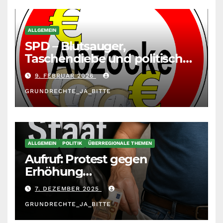
ALLGEMEIN
SPD – Blutsauger,
Taschendiebe und politisch
unberechenbar
9. FEBRUAR 2026
GRUNDRECHTE_JA_BITTE
ALLGEMEIN
POLITIK
ÜBERREGIONALE THEMEN
Aufruf: Protest gegen
Erhöhung
Krankenkassenbeiträge
7. DEZEMBER 2025
GRUNDRECHTE_JA_BITTE