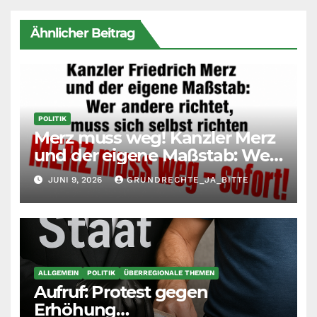
Ähnlicher Beitrag
POLITIK
Merz muss weg! Kanzler Merz
und der eigene Maßstab: Wer
andere richtet, muss sich
JUNI 9, 2026
GRUNDRECHTE_JA_BITTE
selbst richten
ALLGEMEIN
POLITIK
ÜBERREGIONALE THEMEN
Aufruf: Protest gegen
Erhöhung