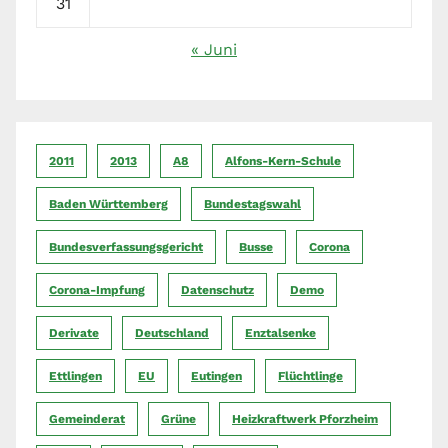
31
« Juni
2011
2013
A8
Alfons-Kern-Schule
Baden Württemberg
Bundestagswahl
Bundesverfassungsgericht
Busse
Corona
Corona-Impfung
Datenschutz
Demo
Derivate
Deutschland
Enztalsenke
Ettlingen
EU
Eutingen
Flüchtlinge
Gemeinderat
Grüne
Heizkraftwerk Pforzheim