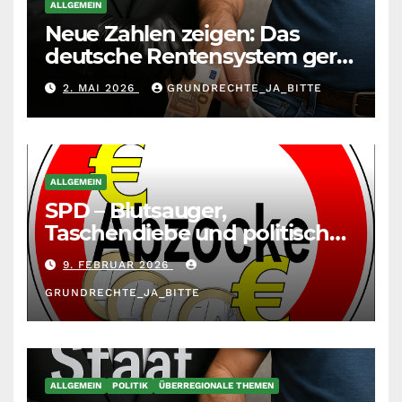
ALLGEMEIN
Neue Zahlen zeigen: Das
deutsche Rentensystem gerät
durch die
2. MAI 2026
GRUNDRECHTE_JA_BITTE
Massenzuwanderung
zunehmend unter die Räder.
ALLGEMEIN
SPD – Blutsauger,
Taschendiebe und politisch
unberechenbar
9. FEBRUAR 2026
GRUNDRECHTE_JA_BITTE
ALLGEMEIN
POLITIK
ÜBERREGIONALE THEMEN