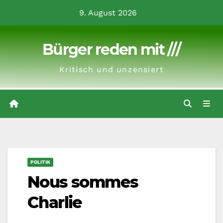
Zum
9. August 2026
Inhalt
springen
Bürger reden mit ///
Kritisch und unzensiert
POLITIK
Nous sommes
Charlie