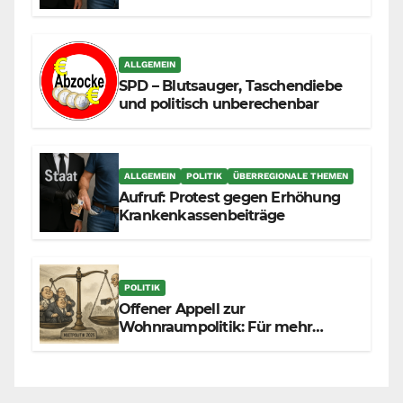
durch die Massenzuwanderung
zunehmend unter die Räder.
ALLGEMEIN
SPD – Blutsauger, Taschendiebe
und politisch unberechenbar
ALLGEMEIN
POLITIK
ÜBERREGIONALE THEMEN
Aufruf: Protest gegen Erhöhung
Krankenkassenbeiträge
POLITIK
Offener Appell zur
Wohnraumpolitik: Für mehr
Fairness zwischen Mietern,
Vermietern und Gesetzgeber