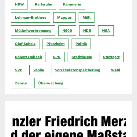
HKW
Karlsruhe
Kämmerin
Lehman-Brothers
Mappus
Müll
Müllmitverbrennung
N900
NDR
NSA
Olaf Scholz
Pforzheim
Politik
Robert Habeck
SPD
Stadtbusse
Stuttgart
SVP
Veolia
Vorratsdatenspeicherung
Wahl
Zensur
Überwachung