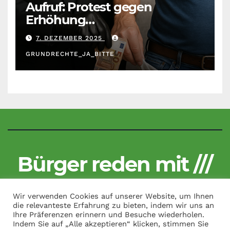
Aufruf: Protest gegen
Erhöhung
Krankenkassenbeiträge
7. DEZEMBER 2025
GRUNDRECHTE_JA_BITTE
Bürger reden mit ///
Kritisch und unzensiert
Wir verwenden Cookies auf unserer Website, um Ihnen
die relevanteste Erfahrung zu bieten, indem wir uns an
Ihre Präferenzen erinnern und Besuche wiederholen.
Indem Sie auf „Alle akzeptieren“ klicken, stimmen Sie