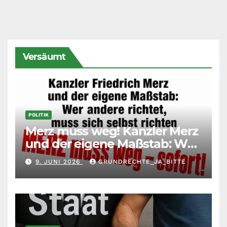
Versäumt
POLITIK
Merz muss weg! Kanzler Merz
und der eigene Maßstab: Wer
andere richtet, muss sich
9. JUNI 2026
GRUNDRECHTE_JA_BITTE
selbst richten