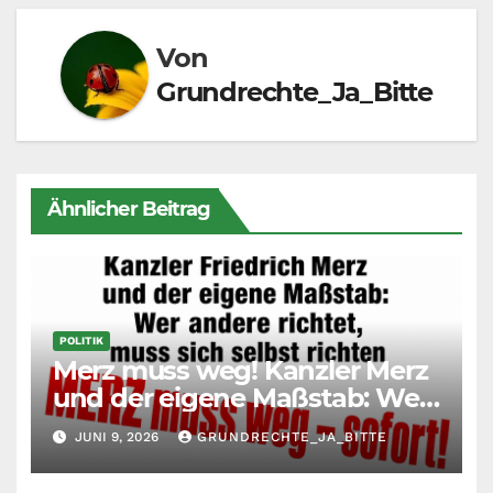
Von
Grundrechte_Ja_Bitte
Ähnlicher Beitrag
POLITIK
Merz muss weg! Kanzler Merz
und der eigene Maßstab: Wer
andere richtet, muss sich
JUNI 9, 2026
GRUNDRECHTE_JA_BITTE
selbst richten