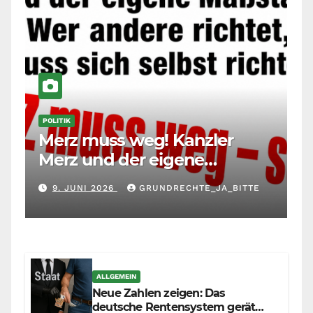
POLITIK
Merz muss weg! Kanzler
Merz und der eigene
Maßstab: Wer andere richtet,
9. JUNI 2026
GRUNDRECHTE_JA_BITTE
muss sich selbst richten
ALLGEMEIN
Neue Zahlen zeigen: Das
deutsche Rentensystem gerät