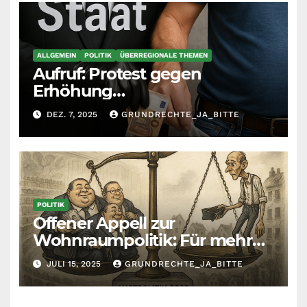
ALLGEMEIN
POLITIK
ÜBERREGIONALE THEMEN
Aufruf: Protest gegen
Erhöhung
Krankenkassenbeiträge
DEZ. 7, 2025
GRUNDRECHTE_JA_BITTE
POLITIK
Offener Appell zur
Wohnraumpolitik: Für mehr
Fairness zwischen Mietern,
JULI 15, 2025
GRUNDRECHTE_JA_BITTE
Vermietern und Gesetzgeber