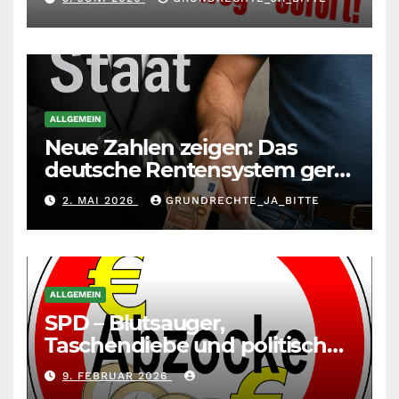
selbst richten
ALLGEMEIN
Neue Zahlen zeigen: Das
deutsche Rentensystem gerät
durch die
2. MAI 2026
GRUNDRECHTE_JA_BITTE
Massenzuwanderung
zunehmend unter die Räder.
ALLGEMEIN
SPD – Blutsauger,
Taschendiebe und politisch
unberechenbar
9. FEBRUAR 2026