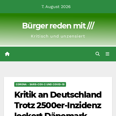
Zum
7. August 2026
Inhalt
springen
Bürger reden mit ///
Kritisch und unzensiert
CORONA - SARS-COV-2 UND COVID-19
Kritik an Deutschland
Trotz 2500er-Inzidenz
lockert Dänemark