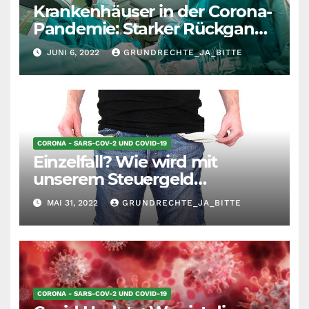
Krankenhäuser in der Corona-
Pandemie: Starker Rückgang
der stationären
JUNI 6, 2022
GRUNDRECHTE_JA_BITTE
Behandlungsfälle
CORONA - SARS-COV-2 UND COVID-19
Einzelfall? Wie wird mit
unserem Steuergeld
umgegangen?
MAI 31, 2022
GRUNDRECHTE_JA_BITTE
CORONA - SARS-COV-2 UND COVID-19