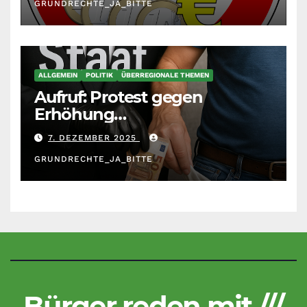
GRUNDRECHTE_JA_BITTE
ALLGEMEIN
POLITIK
ÜBERREGIONALE THEMEN
Aufruf: Protest gegen
Erhöhung
Krankenkassenbeiträge
7. DEZEMBER 2025
GRUNDRECHTE_JA_BITTE
Bürger reden mit ///