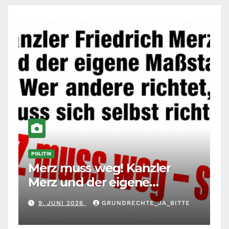
POLITIK
Merz muss weg! Kanzler
Merz und der eigene
Maßstab: Wer andere richtet,
9. JUNI 2026
GRUNDRECHTE_JA_BITTE
muss sich selbst richten