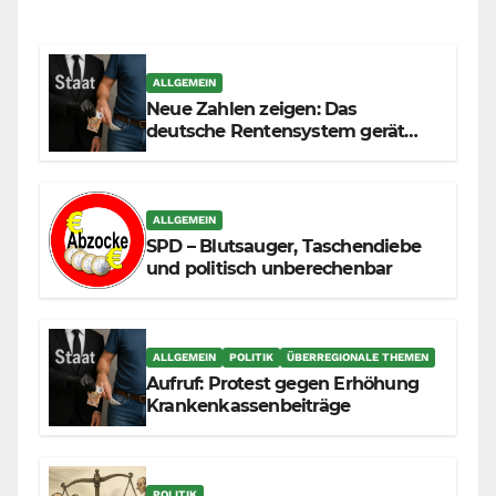
ALLGEMEIN
Neue Zahlen zeigen: Das
deutsche Rentensystem gerät
durch die Massenzuwanderung
zunehmend unter die Räder.
ALLGEMEIN
SPD – Blutsauger, Taschendiebe
und politisch unberechenbar
ALLGEMEIN
POLITIK
ÜBERREGIONALE THEMEN
Aufruf: Protest gegen Erhöhung
Krankenkassenbeiträge
POLITIK