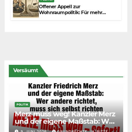
Offener Appell zur
Wohnraumpolitik: Für mehr
Fairness zwischen Mietern,
Vermietern und Gesetzgeber
Versäumt
POLITIK
Merz muss weg! Kanzler Merz
und der eigene Maßstab: Wer
andere richtet, muss sich
9. JUNI 2026
GRUNDRECHTE_JA_BITTE