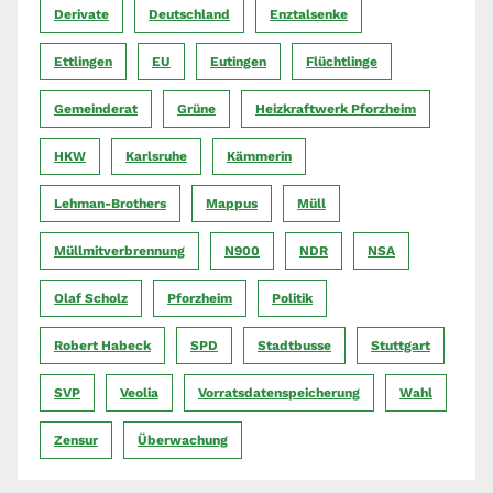
Derivate
Deutschland
Enztalsenke
Ettlingen
EU
Eutingen
Flüchtlinge
Gemeinderat
Grüne
Heizkraftwerk Pforzheim
HKW
Karlsruhe
Kämmerin
Lehman-Brothers
Mappus
Müll
Müllmitverbrennung
N900
NDR
NSA
Olaf Scholz
Pforzheim
Politik
Robert Habeck
SPD
Stadtbusse
Stuttgart
SVP
Veolia
Vorratsdatenspeicherung
Wahl
Zensur
Überwachung