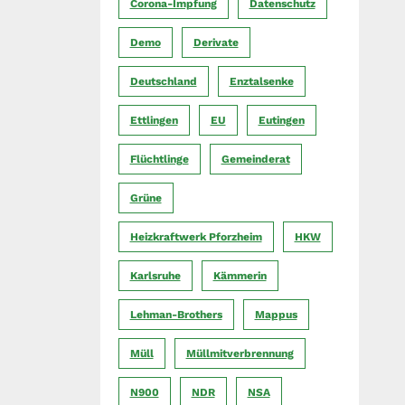
Corona-Impfung
Datenschutz
Demo
Derivate
Deutschland
Enztalsenke
Ettlingen
EU
Eutingen
Flüchtlinge
Gemeinderat
Grüne
Heizkraftwerk Pforzheim
HKW
Karlsruhe
Kämmerin
Lehman-Brothers
Mappus
Müll
Müllmitverbrennung
N900
NDR
NSA