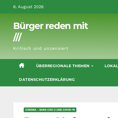
Zum
6. August 2026
Inhalt
springen
Bürger reden mit
///
Kritisch und unzensiert
ÜBERREGIONALE THEMEN
LOKA
DATENSCHUTZERKLÄRUNG
CORONA - SARS-COV-2 UND COVID-19