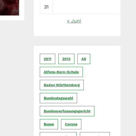
31
« Juni
2011
2013
A8
Alfons-Kern-Schule
Baden Württemberg
Bundestagswahl
Bundesverfassungsgericht
Busse
Corona