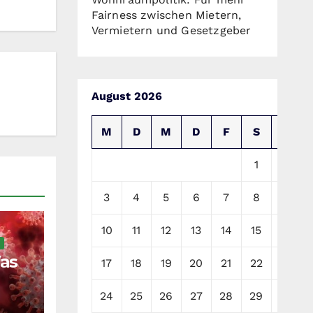
Fairness zwischen Mietern,
Vermietern und Gesetzgeber
August 2026
M
D
M
D
F
S
S
1
2
3
4
5
6
7
8
9
10
11
12
13
14
15
16
as
17
18
19
20
21
22
23
?
24
25
26
27
28
29
30