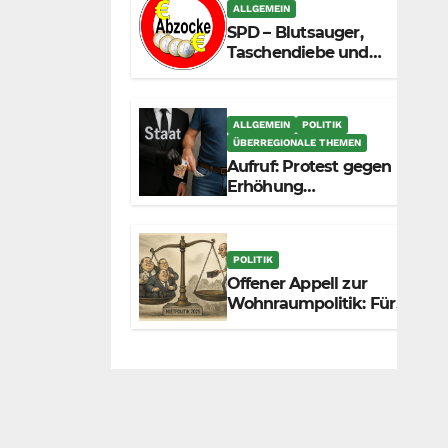
zunehmend unter die
ALLGEMEIN
Räder.
SPD – Blutsauger,
Taschendiebe und
politisch
unberechenbar
ALLGEMEIN
POLITIK
ÜBERREGIONALE THEMEN
Aufruf: Protest gegen
Erhöhung
Krankenkassenbeiträge
POLITIK
Offener Appell zur
Wohnraumpolitik: Für
mehr Fairness
zwischen Mietern,
Vermietern und
Gesetzgeber