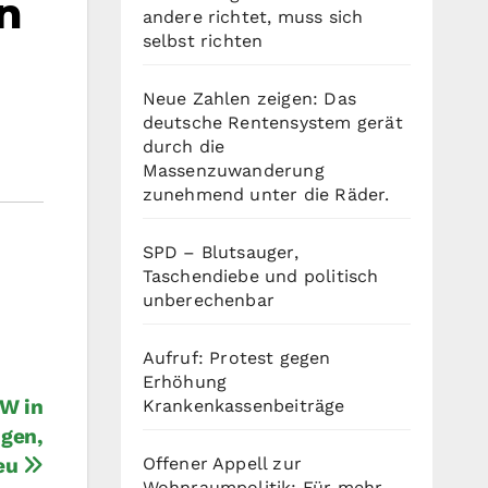
n
andere richtet, muss sich
selbst richten
Neue Zahlen zeigen: Das
deutsche Rentensystem gerät
durch die
Massenzuwanderung
zunehmend unter die Räder.
SPD – Blutsauger,
Taschendiebe und politisch
unberechenbar
Aufruf: Protest gegen
Erhöhung
BW in
Krankenkassenbeiträge
ngen,
Offener Appell zur
neu
Wohnraumpolitik: Für mehr