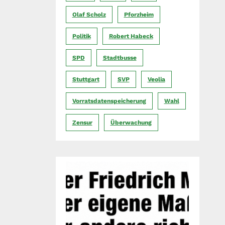
Olaf Scholz
Pforzheim
Politik
Robert Habeck
SPD
Stadtbusse
Stuttgart
SVP
Veolia
Vorratsdatenspeicherung
Wahl
Zensur
Überwachung