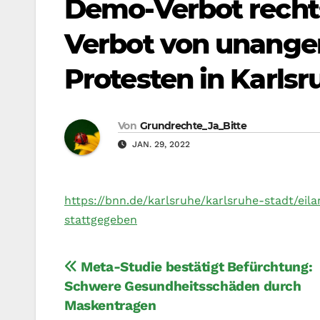
Demo-Verbot rechts
Verbot von unange
Protesten in Karls
Von
Grundrechte_Ja_Bitte
JAN. 29, 2022
https://bnn.de/karlsruhe/karlsruhe-stadt/ei
stattgegeben
Beitragsnavigation
Meta-Studie bestätigt Befürchtung:
Schwere Gesundheitsschäden durch
Maskentragen