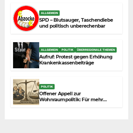
zunehmend unter die Räder.
ALLGEMEIN
SPD – Blutsauger, Taschendiebe
und politisch unberechenbar
ALLGEMEIN
POLITIK
ÜBERREGIONALE THEMEN
Aufruf: Protest gegen Erhöhung
Krankenkassenbeiträge
POLITIK
Offener Appell zur
Wohnraumpolitik: Für mehr
Fairness zwischen Mietern,
Vermietern und Gesetzgeber