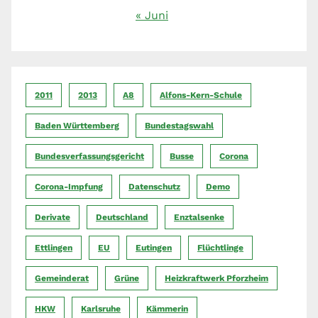
« Juni
2011
2013
A8
Alfons-Kern-Schule
Baden Württemberg
Bundestagswahl
Bundesverfassungsgericht
Busse
Corona
Corona-Impfung
Datenschutz
Demo
Derivate
Deutschland
Enztalsenke
Ettlingen
EU
Eutingen
Flüchtlinge
Gemeinderat
Grüne
Heizkraftwerk Pforzheim
HKW
Karlsruhe
Kämmerin