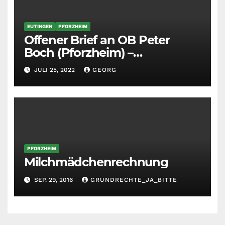
EUTINGEN
PFORZHEIM
Offener Brief an OB Peter
Boch (Pforzheim) –
Belästigung und Gestank
JULI 25, 2022
GEORG
durch SWA Südwestasphalt
PFORZHEIM
Milchmädchenrechnung
SEP. 29, 2016
GRUNDRECHTE_JA_BITTE