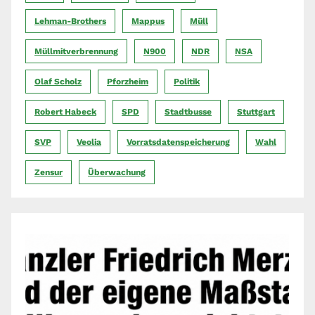
Lehman-Brothers
Mappus
Müll
Müllmitverbrennung
N900
NDR
NSA
Olaf Scholz
Pforzheim
Politik
Robert Habeck
SPD
Stadtbusse
Stuttgart
SVP
Veolia
Vorratsdatenspeicherung
Wahl
Zensur
Überwachung