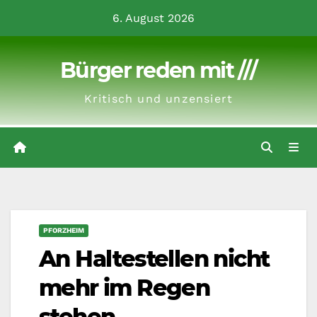
Zum
6. August 2026
Inhalt
springen
Bürger reden mit ///
Kritisch und unzensiert
PFORZHEIM
An Haltestellen nicht
mehr im Regen
stehen