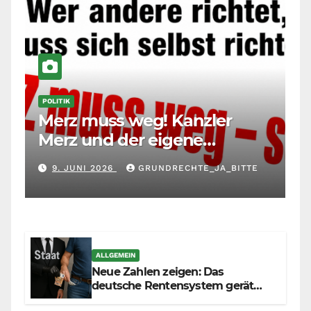
POLITIK
Merz muss weg! Kanzler
Merz und der eigene
Maßstab: Wer andere richtet,
9. JUNI 2026
GRUNDRECHTE_JA_BITTE
muss sich selbst richten
ALLGEMEIN
Neue Zahlen zeigen: Das
deutsche Rentensystem gerät
durch die Massenzuwanderung