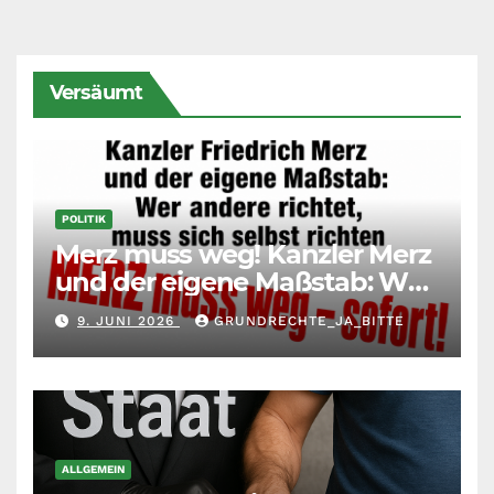
Versäumt
POLITIK
Merz muss weg! Kanzler Merz
und der eigene Maßstab: Wer
andere richtet, muss sich
9. JUNI 2026
GRUNDRECHTE_JA_BITTE
selbst richten
ALLGEMEIN