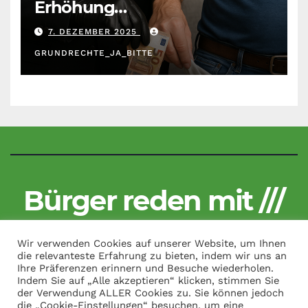
Erhöhung
Krankenkassenbeiträge
7. DEZEMBER 2025
GRUNDRECHTE_JA_BITTE
Bürger reden mit ///
Kritisch und unzensiert
Wir verwenden Cookies auf unserer Website, um Ihnen
die relevanteste Erfahrung zu bieten, indem wir uns an
Ihre Präferenzen erinnern und Besuche wiederholen.
Indem Sie auf „Alle akzeptieren“ klicken, stimmen Sie
der Verwendung ALLER Cookies zu. Sie können jedoch
Copyright by Bürger reden mit /// All Rights Reserved.
|
Theme:
die „Cookie-Einstellungen“ besuchen, um eine