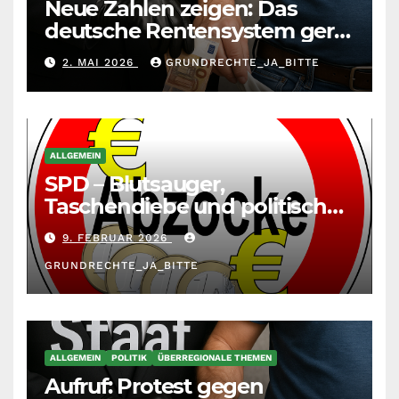
Neue Zahlen zeigen: Das
deutsche Rentensystem gerät
durch die
2. MAI 2026
GRUNDRECHTE_JA_BITTE
Massenzuwanderung
zunehmend unter die Räder.
ALLGEMEIN
SPD – Blutsauger,
Taschendiebe und politisch
unberechenbar
9. FEBRUAR 2026
GRUNDRECHTE_JA_BITTE
ALLGEMEIN
POLITIK
ÜBERREGIONALE THEMEN
Aufruf: Protest gegen