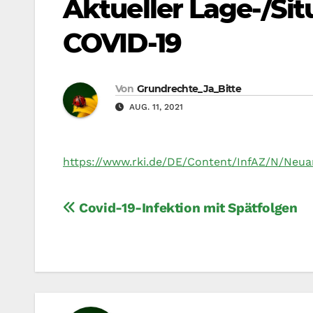
Aktueller Lage-/Sit
COVID-19
Von
Grundrechte_Ja_Bitte
AUG. 11, 2021
https://www.rki.de/DE/Content/InfAZ/N/Neua
Beitragsnavigation
Covid-19-Infektion mit Spätfolgen