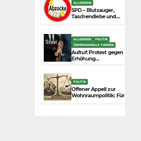
zunehmend unter die
ALLGEMEIN
Räder.
SPD – Blutsauger,
Taschendiebe und
politisch
unberechenbar
ALLGEMEIN
POLITIK
ÜBERREGIONALE THEMEN
Aufruf: Protest gegen
Erhöhung
Krankenkassenbeiträge
POLITIK
Offener Appell zur
Wohnraumpolitik: Für
mehr Fairness
zwischen Mietern,
Vermietern und
Gesetzgeber