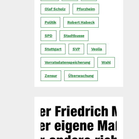
Olaf Scholz
Pforzheim
Politik
Robert Habeck
SPD
Stadtbusse
Stuttgart
SVP
Veolia
Vorratsdatenspeicherung
Wahl
Zensur
Überwachung