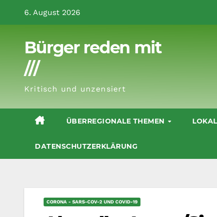
Zum
6. August 2026
Inhalt
springen
Bürger reden mit
///
Kritisch und unzensiert
ÜBERREGIONALE THEMEN
LOKA
DATENSCHUTZERKLÄRUNG
CORONA - SARS-COV-2 UND COVID-19