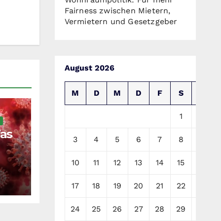
Fairness zwischen Mietern,
Vermietern und Gesetzgeber
August 2026
M
D
M
D
F
S
S
1
2
as
3
4
5
6
7
8
9
?
10
11
12
13
14
15
16
17
18
19
20
21
22
23
24
25
26
27
28
29
30