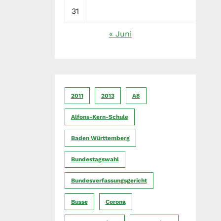
31
« Juni
2011
2013
A8
Alfons-Kern-Schule
Baden Württemberg
Bundestagswahl
Bundesverfassungsgericht
Busse
Corona