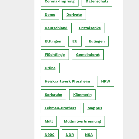
Corona-Impfung
Datenschutz
Demo
Derivate
Deutschland
Enztalsenke
Ettlingen
EU
Eutingen
Flüchtlinge
Gemeinderat
Grüne
Heizkraftwerk Pforzheim
HKW
Karlsruhe
Kämmerin
Lehman-Brothers
Mappus
Müll
Müllmitverbrennung
N900
NDR
NSA