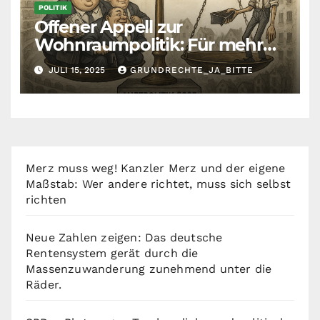
POLITIK
Offener Appell zur
Wohnraumpolitik: Für mehr
Fairness zwischen Mietern,
JULI 15, 2025
GRUNDRECHTE_JA_BITTE
Vermietern und Gesetzgeber
Merz muss weg! Kanzler Merz und der eigene
Maßstab: Wer andere richtet, muss sich selbst
richten
Neue Zahlen zeigen: Das deutsche
Rentensystem gerät durch die
Massenzuwanderung zunehmend unter die
Räder.