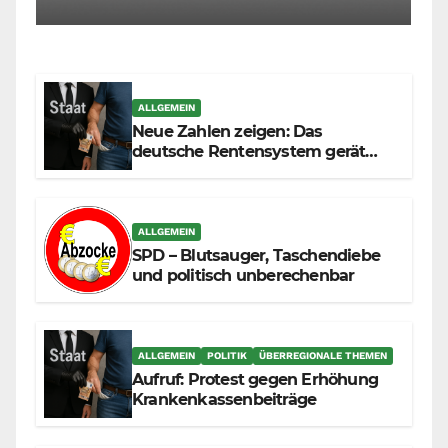
ALLGEMEIN
Neue Zahlen zeigen: Das
deutsche Rentensystem gerät
durch die Massenzuwanderung
zunehmend unter die Räder.
ALLGEMEIN
SPD – Blutsauger, Taschendiebe
und politisch unberechenbar
ALLGEMEIN
POLITIK
ÜBERREGIONALE THEMEN
Aufruf: Protest gegen Erhöhung
Krankenkassenbeiträge