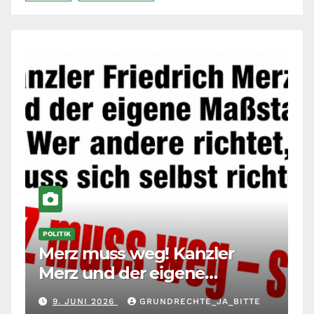
POLITIK
Merz muss weg! Kanzler
Merz und der eigene
Maßstab: Wer andere richtet,
9. JUNI 2026
GRUNDRECHTE_JA_BITTE
muss sich selbst richten