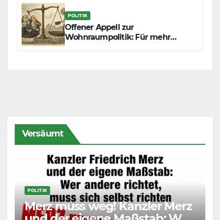
POLITIK
Offener Appell zur
Wohnraumpolitik: Für mehr
Fairness zwischen Mietern,
Vermietern und Gesetzgeber
Versäumt
POLITIK
Merz muss weg! Kanzler Merz
und der eigene Maßstab: Wer