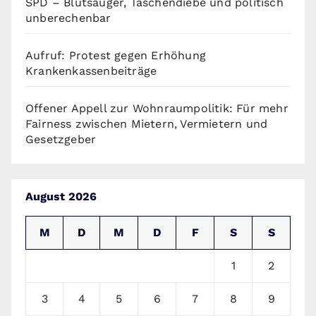
SPD – Blutsauger, Taschendiebe und politisch
unberechenbar
Aufruf: Protest gegen Erhöhung
Krankenkassenbeiträge
Offener Appell zur Wohnraumpolitik: Für mehr
Fairness zwischen Mietern, Vermietern und
Gesetzgeber
August 2026
M
D
M
D
F
S
S
1
2
3
4
5
6
7
8
9