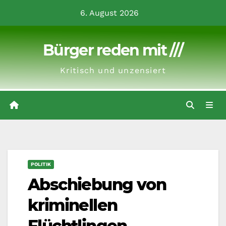
Zum
6. August 2026
Inhalt
springen
Bürger reden mit ///
Kritisch und unzensiert
POLITIK
Abschiebung von
kriminellen
Flüchtlingen