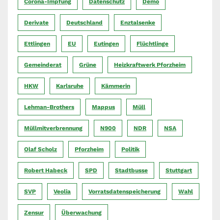
Corona-Impfung
Datenschutz
Demo
Derivate
Deutschland
Enztalsenke
Ettlingen
EU
Eutingen
Flüchtlinge
Gemeinderat
Grüne
Heizkraftwerk Pforzheim
HKW
Karlsruhe
Kämmerin
Lehman-Brothers
Mappus
Müll
Müllmitverbrennung
N900
NDR
NSA
Olaf Scholz
Pforzheim
Politik
Robert Habeck
SPD
Stadtbusse
Stuttgart
SVP
Veolia
Vorratsdatenspeicherung
Wahl
Zensur
Überwachung