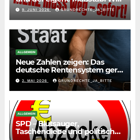
andere richtet, muss sich
9. JUNI 2026
GRUNDRECHTE_JA_BITTE
selbst richten
ALLGEMEIN
Neue Zahlen zeigen: Das
deutsche Rentensystem gerät
durch die
2. MAI 2026
GRUNDRECHTE_JA_BITTE
Massenzuwanderung
zunehmend unter die Räder.
ALLGEMEIN
SPD – Blutsauger,
Taschendiebe und politisch
unberechenbar