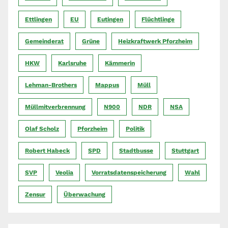
Ettlingen
EU
Eutingen
Flüchtlinge
Gemeinderat
Grüne
Heizkraftwerk Pforzheim
HKW
Karlsruhe
Kämmerin
Lehman-Brothers
Mappus
Müll
Müllmitverbrennung
N900
NDR
NSA
Olaf Scholz
Pforzheim
Politik
Robert Habeck
SPD
Stadtbusse
Stuttgart
SVP
Veolia
Vorratsdatenspeicherung
Wahl
Zensur
Überwachung