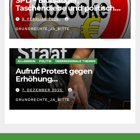
SPD – Blutsauger,
Taschendiebe und politisch
unberechenbar
9. FEBRUAR 2026
GRUNDRECHTE_JA_BITTE
ALLGEMEIN
POLITIK
ÜBERREGIONALE THEMEN
Aufruf: Protest gegen
Erhöhung
Krankenkassenbeiträge
7. DEZEMBER 2025
GRUNDRECHTE_JA_BITTE