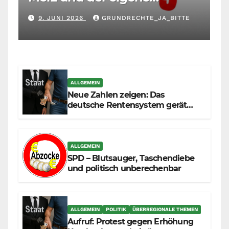
Maßstab: Wer andere richtet,
9. JUNI 2026
GRUNDRECHTE_JA_BITTE
muss sich selbst richten
ALLGEMEIN
Neue Zahlen zeigen: Das
deutsche Rentensystem gerät
durch die Massenzuwanderung
zunehmend unter die Räder.
ALLGEMEIN
SPD – Blutsauger, Taschendiebe
und politisch unberechenbar
ALLGEMEIN
POLITIK
ÜBERREGIONALE THEMEN
Aufruf: Protest gegen Erhöhung