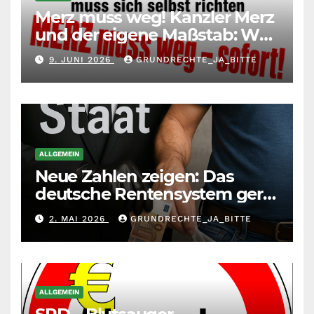
Merz muss weg! Kanzler Merz
und der eigene Maßstab: Wer
andere richtet, muss sich
9. JUNI 2026
GRUNDRECHTE_JA_BITTE
selbst richten
ALLGEMEIN
Neue Zahlen zeigen: Das
deutsche Rentensystem gerät
durch die
2. MAI 2026
GRUNDRECHTE_JA_BITTE
Massenzuwanderung
zunehmend unter die Räder.
ALLGEMEIN