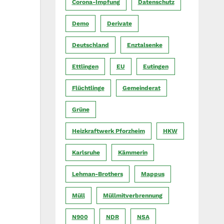
Corona-Impfung
Datenschutz
Demo
Derivate
Deutschland
Enztalsenke
Ettlingen
EU
Eutingen
Flüchtlinge
Gemeinderat
Grüne
Heizkraftwerk Pforzheim
HKW
Karlsruhe
Kämmerin
Lehman-Brothers
Mappus
Müll
Müllmitverbrennung
N900
NDR
NSA