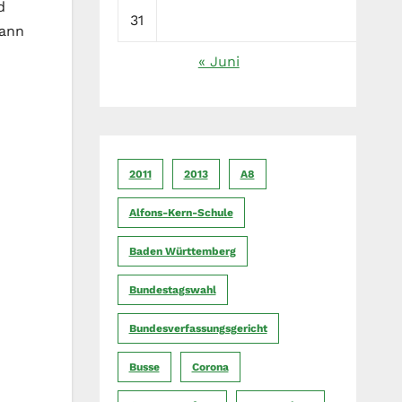
d
31
kann
« Juni
2011
2013
A8
Alfons-Kern-Schule
Baden Württemberg
Bundestagswahl
Bundesverfassungsgericht
Busse
Corona