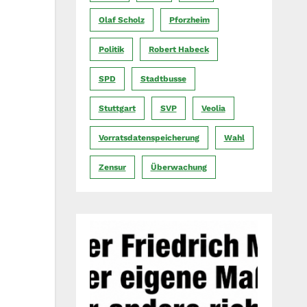
Olaf Scholz
Pforzheim
Politik
Robert Habeck
SPD
Stadtbusse
Stuttgart
SVP
Veolia
Vorratsdatenspeicherung
Wahl
Zensur
Überwachung