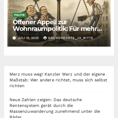
POLITIK
Offener Appell zur
Wohnraumpolitik: Für mehr
Fairness zwischen Mietern,
JULI 15, 2025
GRUNDRECHTE_JA_BITTE
Vermietern und Gesetzgeber
Merz muss weg! Kanzler Merz und der eigene
Maßstab: Wer andere richtet, muss sich selbst
richten
Neue Zahlen zeigen: Das deutsche
Rentensystem gerät durch die
Massenzuwanderung zunehmend unter die
Räder.