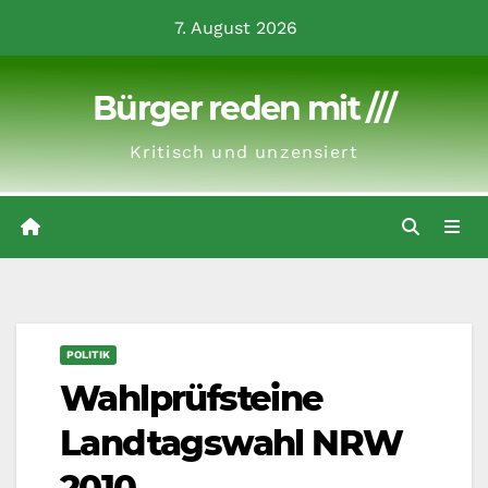
Zum
7. August 2026
Inhalt
springen
Bürger reden mit ///
Kritisch und unzensiert
POLITIK
Wahlprüfsteine
Landtagswahl NRW
2010