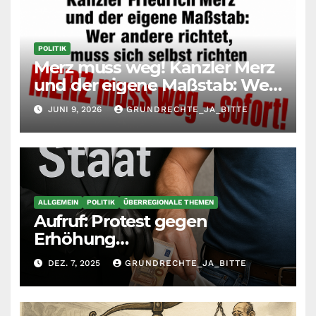
POLITIK
Merz muss weg! Kanzler Merz
und der eigene Maßstab: Wer
andere richtet, muss sich
JUNI 9, 2026
GRUNDRECHTE_JA_BITTE
selbst richten
ALLGEMEIN
POLITIK
ÜBERREGIONALE THEMEN
Aufruf: Protest gegen
Erhöhung
Krankenkassenbeiträge
DEZ. 7, 2025
GRUNDRECHTE_JA_BITTE