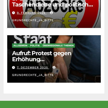
Taschendiebe und politisch
unberechenbar
9. FEBRUAR 2026
GRUNDRECHTE_JA_BITTE
ALLGEMEIN
POLITIK
ÜBERREGIONALE THEMEN
Aufruf: Protest gegen
Erhöhung
Krankenkassenbeiträge
7. DEZEMBER 2025
GRUNDRECHTE_JA_BITTE