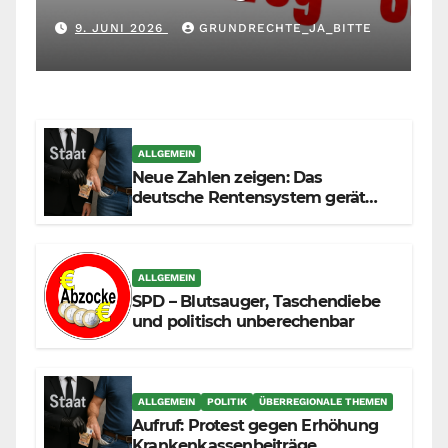
Maßstab: Wer andere richtet,
9. JUNI 2026
GRUNDRECHTE_JA_BITTE
muss sich selbst richten
ALLGEMEIN
Neue Zahlen zeigen: Das
deutsche Rentensystem gerät
durch die Massenzuwanderung
zunehmend unter die Räder.
ALLGEMEIN
SPD – Blutsauger, Taschendiebe
und politisch unberechenbar
ALLGEMEIN
POLITIK
ÜBERREGIONALE THEMEN
Aufruf: Protest gegen Erhöhung
Krankenkassenbeiträge