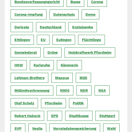
Bundesverfassungsgericht
Busse
Corona
Corona-Impfung
Datenschutz
Demo
Derivate
Deutschland
Enztalsenke
Ettlingen
EU
Eutingen
Flüchtlinge
Gemeinderat
Grüne
Heizkraftwerk Pforzheim
HKW
Karlsruhe
Kämmerin
Lehman-Brothers
Mappus
Müll
Müllmitverbrennung
N900
NDR
NSA
Olaf Scholz
Pforzheim
Politik
Robert Habeck
SPD
Stadtbusse
Stuttgart
SVP
Veolia
Vorratsdatenspeicherung
Wahl