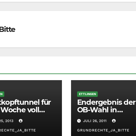
Bitte
EN
ETTLINGEN
kopftunnel für
Endergebnis der
 Woche voll
OB-Wahl in
errt
Ettlingen 2011
25, 2013
JULI 26, 2011
ECHTE_JA_BITTE
GRUNDRECHTE_JA_BITTE