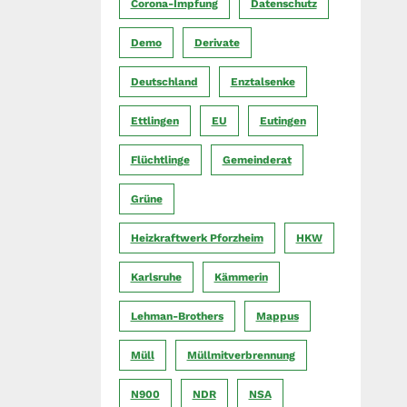
Corona-Impfung
Datenschutz
Demo
Derivate
Deutschland
Enztalsenke
Ettlingen
EU
Eutingen
Flüchtlinge
Gemeinderat
Grüne
Heizkraftwerk Pforzheim
HKW
Karlsruhe
Kämmerin
Lehman-Brothers
Mappus
Müll
Müllmitverbrennung
N900
NDR
NSA