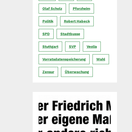
Olaf Scholz
Pforzheim
Politik
Robert Habeck
SPD
Stadtbusse
Stuttgart
SVP
Veolia
Vorratsdatenspeicherung
Wahl
Zensur
Überwachung