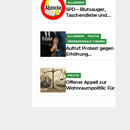
zunehmend unter die
ALLGEMEIN
Räder.
SPD – Blutsauger,
Taschendiebe und
politisch
unberechenbar
ALLGEMEIN
POLITIK
ÜBERREGIONALE THEMEN
Aufruf: Protest gegen
Erhöhung
Krankenkassenbeiträge
POLITIK
Offener Appell zur
Wohnraumpolitik: Für
mehr Fairness
zwischen Mietern,
Vermietern und
Gesetzgeber