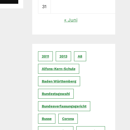
31
« Juni
2011
2013
A8
Alfons-Kern-Schule
Baden Württemberg
Bundestagswahl
Bundesverfassungsgericht
Busse
Corona