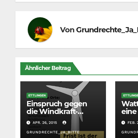
Von
Grundrechte_Ja_
Ähnlicher Beitrag
ETTLINGEN
ETTLING
Einspruch gegen
Watt
die Windkraft-
eine
Planung des
gesp
APR. 26, 2015
FEB. 
Regionalverbandes
RVMO – Frist
GRUNDRECHTE_JA_BITTE
GRUNDR