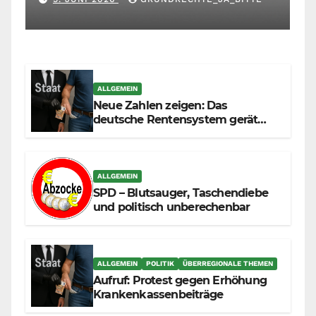
muss sich selbst richten
ALLGEMEIN
Neue Zahlen zeigen: Das
deutsche Rentensystem gerät
durch die Massenzuwanderung
zunehmend unter die Räder.
ALLGEMEIN
SPD – Blutsauger, Taschendiebe
und politisch unberechenbar
ALLGEMEIN
POLITIK
ÜBERREGIONALE THEMEN
Aufruf: Protest gegen Erhöhung
Krankenkassenbeiträge