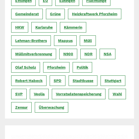
Ettlingen
EU
Eutingen
Flüchtlinge
Gemeinderat
Grüne
Heizkraftwerk Pforzheim
HKW
Karlsruhe
Kämmerin
Lehman-Brothers
Mappus
Müll
Müllmitverbrennung
N900
NDR
NSA
Olaf Scholz
Pforzheim
Politik
Robert Habeck
SPD
Stadtbusse
Stuttgart
SVP
Veolia
Vorratsdatenspeicherung
Wahl
Zensur
Überwachung