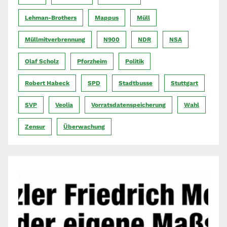
Lehman-Brothers
Mappus
Müll
Müllmitverbrennung
N900
NDR
NSA
Olaf Scholz
Pforzheim
Politik
Robert Habeck
SPD
Stadtbusse
Stuttgart
SVP
Veolia
Vorratsdatenspeicherung
Wahl
Zensur
Überwachung