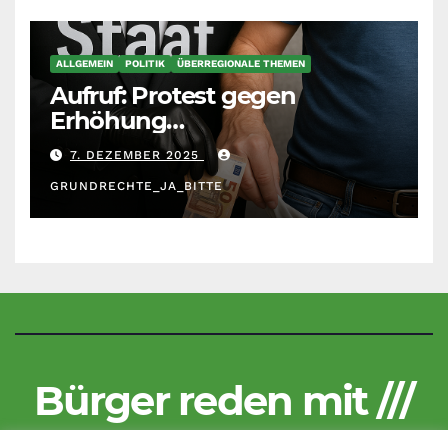
ALLGEMEIN
POLITIK
ÜBERREGIONALE THEMEN
Aufruf: Protest gegen
Erhöhung
Krankenkassenbeiträge
7. DEZEMBER 2025
GRUNDRECHTE_JA_BITTE
Bürger reden mit ///
Kritisch und unzensiert