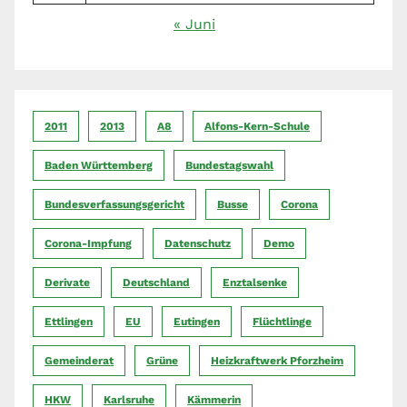
« Juni
2011
2013
A8
Alfons-Kern-Schule
Baden Württemberg
Bundestagswahl
Bundesverfassungsgericht
Busse
Corona
Corona-Impfung
Datenschutz
Demo
Derivate
Deutschland
Enztalsenke
Ettlingen
EU
Eutingen
Flüchtlinge
Gemeinderat
Grüne
Heizkraftwerk Pforzheim
HKW
Karlsruhe
Kämmerin