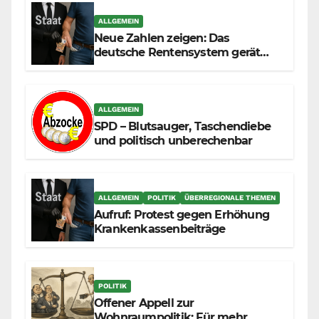
ALLGEMEIN
Neue Zahlen zeigen: Das
deutsche Rentensystem gerät
durch die Massenzuwanderung
zunehmend unter die Räder.
ALLGEMEIN
SPD – Blutsauger, Taschendiebe
und politisch unberechenbar
ALLGEMEIN
POLITIK
ÜBERREGIONALE THEMEN
Aufruf: Protest gegen Erhöhung
Krankenkassenbeiträge
POLITIK
Offener Appell zur
Wohnraumpolitik: Für mehr