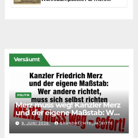
Fairness zwischen Mietern,
Vermietern und Gesetzgeber
Versäumt
POLITIK
Merz muss weg! Kanzler Merz
und der eigene Maßstab: Wer
andere richtet, muss sich
9. JUNI 2026
GRUNDRECHTE_JA_BITTE
selbst richten