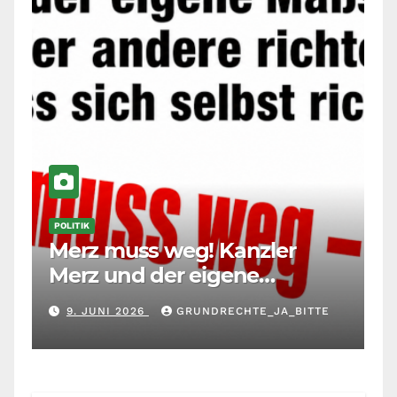
POLITIK
Merz muss weg! Kanzler
Merz und der eigene
Maßstab: Wer andere richtet,
9. JUNI 2026
GRUNDRECHTE_JA_BITTE
muss sich selbst richten