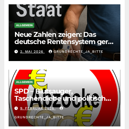
ALLGEMEIN
Neue Zahlen zeigen: Das
deutsche Rentensystem gerät
durch die
2. MAI 2026
GRUNDRECHTE_JA_BITTE
Massenzuwanderung
zunehmend unter die Räder.
ALLGEMEIN
SPD – Blutsauger,
Taschendiebe und politisch
unberechenbar
9. FEBRUAR 2026
GRUNDRECHTE_JA_BITTE