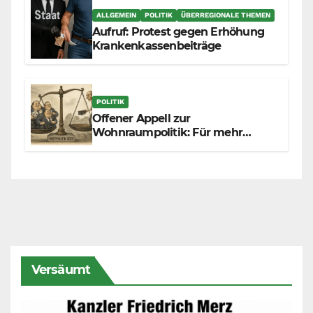
ALLGEMEIN
POLITIK
ÜBERREGIONALE THEMEN
Aufruf: Protest gegen Erhöhung
Krankenkassenbeiträge
POLITIK
Offener Appell zur
Wohnraumpolitik: Für mehr
Fairness zwischen Mietern,
Vermietern und Gesetzgeber
Versäumt