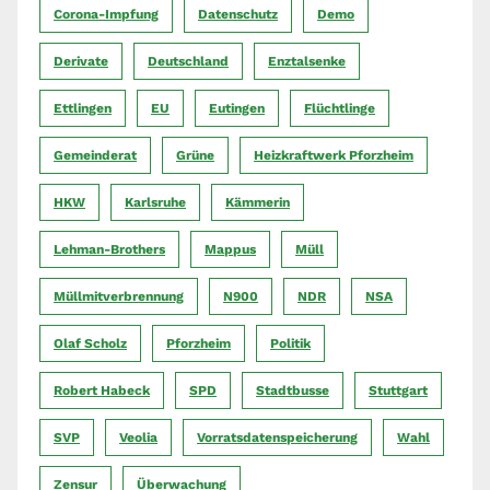
Corona-Impfung
Datenschutz
Demo
Derivate
Deutschland
Enztalsenke
Ettlingen
EU
Eutingen
Flüchtlinge
Gemeinderat
Grüne
Heizkraftwerk Pforzheim
HKW
Karlsruhe
Kämmerin
Lehman-Brothers
Mappus
Müll
Müllmitverbrennung
N900
NDR
NSA
Olaf Scholz
Pforzheim
Politik
Robert Habeck
SPD
Stadtbusse
Stuttgart
SVP
Veolia
Vorratsdatenspeicherung
Wahl
Zensur
Überwachung