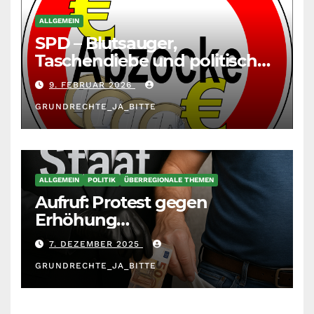
ALLGEMEIN
SPD – Blutsauger,
Taschendiebe und politisch
unberechenbar
9. FEBRUAR 2026
GRUNDRECHTE_JA_BITTE
ALLGEMEIN
POLITIK
ÜBERREGIONALE THEMEN
Aufruf: Protest gegen
Erhöhung
Krankenkassenbeiträge
7. DEZEMBER 2025
GRUNDRECHTE_JA_BITTE