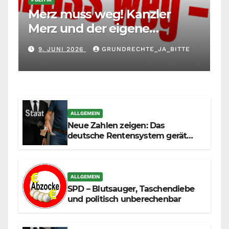
Merz muss weg! Kanzler
Merz und der eigene
Maßstab: Wer andere richtet,
9. JUNI 2026
GRUNDRECHTE_JA_BITTE
muss sich selbst richten
ALLGEMEIN
Neue Zahlen zeigen: Das
deutsche Rentensystem gerät
durch die Massenzuwanderung
zunehmend unter die Räder.
ALLGEMEIN
SPD – Blutsauger, Taschendiebe
und politisch unberechenbar