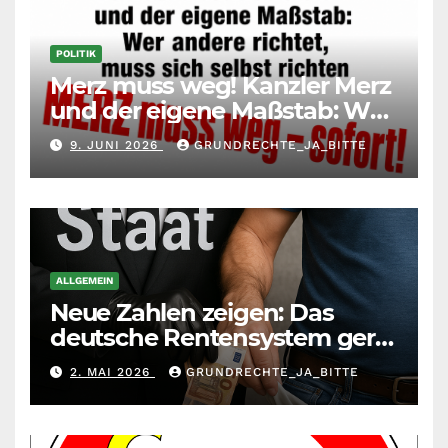
POLITIK
Merz muss weg! Kanzler Merz
und der eigene Maßstab: Wer
andere richtet, muss sich
9. JUNI 2026
GRUNDRECHTE_JA_BITTE
selbst richten
ALLGEMEIN
Neue Zahlen zeigen: Das
deutsche Rentensystem gerät
durch die
2. MAI 2026
GRUNDRECHTE_JA_BITTE
Massenzuwanderung
zunehmend unter die Räder.