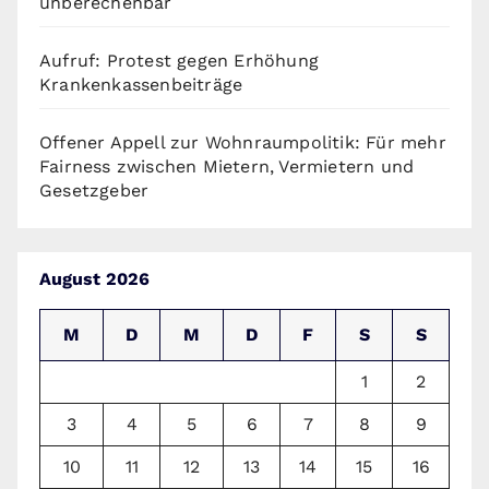
unberechenbar
Aufruf: Protest gegen Erhöhung
Krankenkassenbeiträge
Offener Appell zur Wohnraumpolitik: Für mehr
Fairness zwischen Mietern, Vermietern und
Gesetzgeber
August 2026
M
D
M
D
F
S
S
1
2
3
4
5
6
7
8
9
10
11
12
13
14
15
16