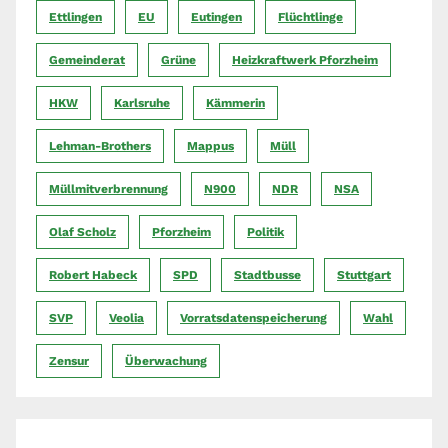
Ettlingen
EU
Eutingen
Flüchtlinge
Gemeinderat
Grüne
Heizkraftwerk Pforzheim
HKW
Karlsruhe
Kämmerin
Lehman-Brothers
Mappus
Müll
Müllmitverbrennung
N900
NDR
NSA
Olaf Scholz
Pforzheim
Politik
Robert Habeck
SPD
Stadtbusse
Stuttgart
SVP
Veolia
Vorratsdatenspeicherung
Wahl
Zensur
Überwachung