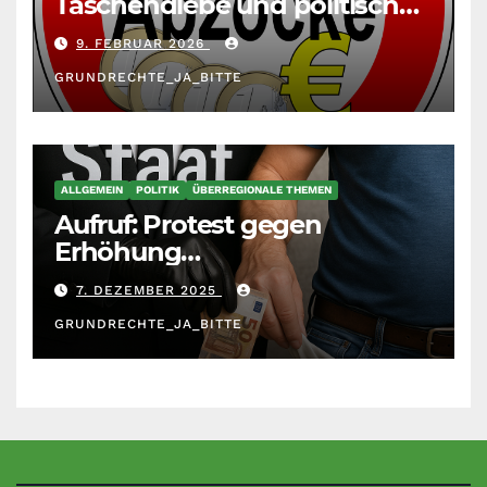
Taschendiebe und politisch
unberechenbar
9. FEBRUAR 2026
GRUNDRECHTE_JA_BITTE
ALLGEMEIN
POLITIK
ÜBERREGIONALE THEMEN
Aufruf: Protest gegen
Erhöhung
Krankenkassenbeiträge
7. DEZEMBER 2025
GRUNDRECHTE_JA_BITTE