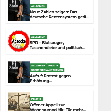
ALLGEMEIN
Neue Zahlen zeigen: Das
deutsche Rentensystem gerät
durch die
Massenzuwanderung
zunehmend unter die Räder.
ALLGEMEIN
SPD – Blutsauger,
Taschendiebe und politisch
unberechenbar
ALLGEMEIN
POLITIK
ÜBERREGIONALE THEMEN
Aufruf: Protest gegen
Erhöhung
Krankenkassenbeiträge
POLITIK
Offener Appell zur
Wohnraumpolitik: Für mehr