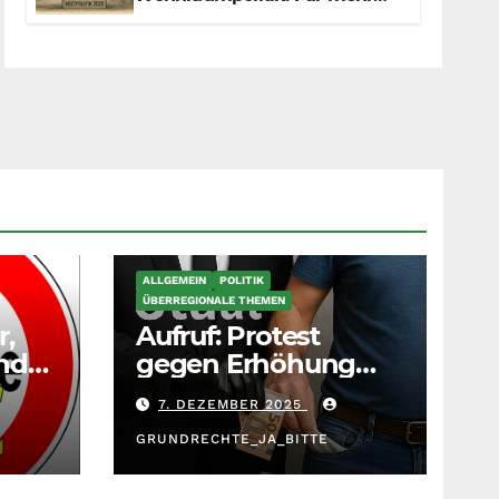
Fairness zwischen Mietern,
Vermietern und Gesetzgeber
ALLGEMEIN
POLITIK
ÜBERREGIONALE THEMEN
r,
Aufruf: Protest
nd
gegen Erhöhung
Krankenkassenbeitr
7. DEZEMBER 2025
äge
GRUNDRECHTE_JA_BITTE