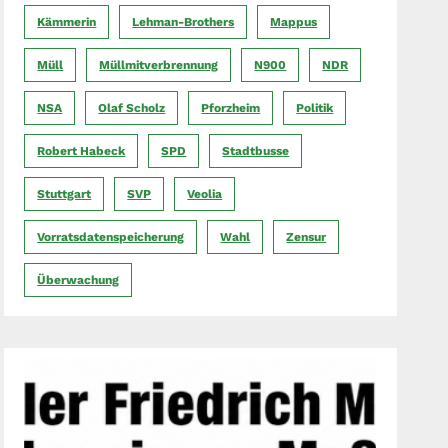
Kämmerin
Lehman-Brothers
Mappus
Müll
Müllmitverbrennung
N900
NDR
NSA
Olaf Scholz
Pforzheim
Politik
Robert Habeck
SPD
Stadtbusse
Stuttgart
SVP
Veolia
Vorratsdatenspeicherung
Wahl
Zensur
Überwachung