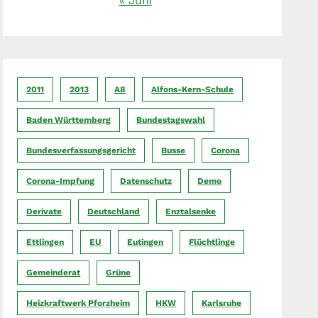
« Juni
2011
2013
A8
Alfons-Kern-Schule
Baden Württemberg
Bundestagswahl
Bundesverfassungsgericht
Busse
Corona
Corona-Impfung
Datenschutz
Demo
Derivate
Deutschland
Enztalsenke
Ettlingen
EU
Eutingen
Flüchtlinge
Gemeinderat
Grüne
Heizkraftwerk Pforzheim
HKW
Karlsruhe