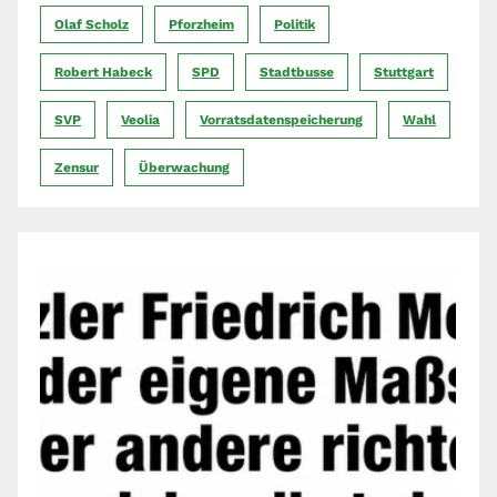
Olaf Scholz
Pforzheim
Politik
Robert Habeck
SPD
Stadtbusse
Stuttgart
SVP
Veolia
Vorratsdatenspeicherung
Wahl
Zensur
Überwachung