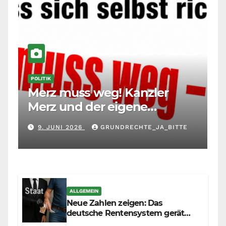
POLITIK
Merz muss weg! Kanzler
Merz und der eigene
Maßstab: Wer andere richtet,
9. JUNI 2026
GRUNDRECHTE_JA_BITTE
muss sich selbst richten
ALLGEMEIN
Neue Zahlen zeigen: Das
deutsche Rentensystem gerät
durch die Massenzuwanderung