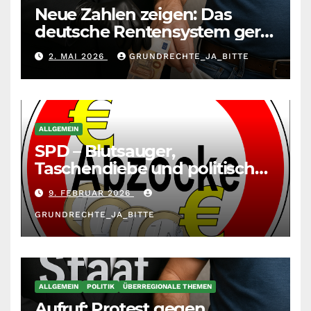
Neue Zahlen zeigen: Das
deutsche Rentensystem gerät
durch die
2. MAI 2026
GRUNDRECHTE_JA_BITTE
Massenzuwanderung
zunehmend unter die Räder.
ALLGEMEIN
SPD – Blutsauger,
Taschendiebe und politisch
unberechenbar
9. FEBRUAR 2026
GRUNDRECHTE_JA_BITTE
ALLGEMEIN
POLITIK
ÜBERREGIONALE THEMEN
Aufruf: Protest gegen