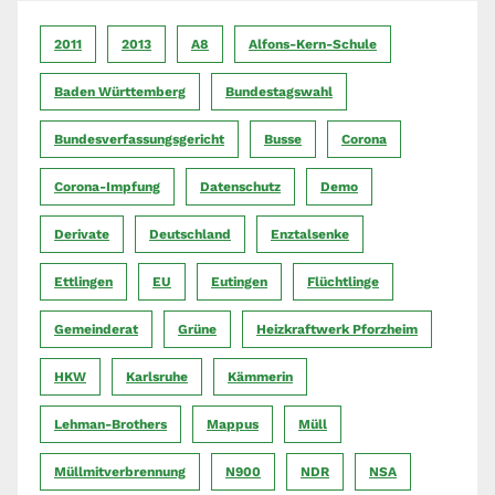
2011
2013
A8
Alfons-Kern-Schule
Baden Württemberg
Bundestagswahl
Bundesverfassungsgericht
Busse
Corona
Corona-Impfung
Datenschutz
Demo
Derivate
Deutschland
Enztalsenke
Ettlingen
EU
Eutingen
Flüchtlinge
Gemeinderat
Grüne
Heizkraftwerk Pforzheim
HKW
Karlsruhe
Kämmerin
Lehman-Brothers
Mappus
Müll
Müllmitverbrennung
N900
NDR
NSA