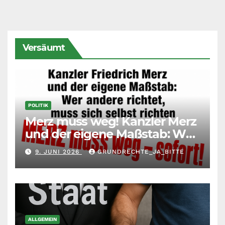
Versäumt
POLITIK
Merz muss weg! Kanzler Merz
und der eigene Maßstab: Wer
andere richtet, muss sich
9. JUNI 2026
GRUNDRECHTE_JA_BITTE
selbst richten
ALLGEMEIN