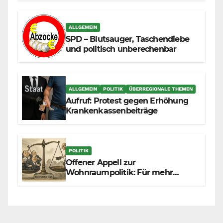
zunehmend unter die Räder.
ALLGEMEIN
SPD – Blutsauger, Taschendiebe
und politisch unberechenbar
ALLGEMEIN
POLITIK
ÜBERREGIONALE THEMEN
Aufruf: Protest gegen Erhöhung
Krankenkassenbeiträge
POLITIK
Offener Appell zur
Wohnraumpolitik: Für mehr
Fairness zwischen Mietern,
Vermietern und Gesetzgeber