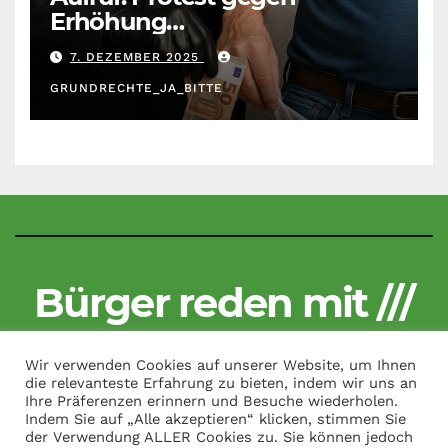
Erhöhung
Krankenkassenbeiträge
7. DEZEMBER 2025
GRUNDRECHTE_JA_BITTE
Bürger reden mit ///
Kritisch und unzensiert
Wir verwenden Cookies auf unserer Website, um Ihnen
die relevanteste Erfahrung zu bieten, indem wir uns an
Ihre Präferenzen erinnern und Besuche wiederholen.
Indem Sie auf „Alle akzeptieren“ klicken, stimmen Sie
der Verwendung ALLER Cookies zu. Sie können jedoch
Copyright by Bürger reden mit /// All Rights Reserved.
|
Theme: