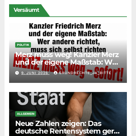
Versäumt
POLITIK
Merz muss weg! Kanzler Merz
und der eigene Maßstab: Wer
andere richtet, muss sich
9. JUNI 2026
GRUNDRECHTE_JA_BITTE
selbst richten
ALLGEMEIN
Neue Zahlen zeigen: Das
deutsche Rentensystem gerät