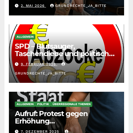
durch die
2. MAI 2026
GRUNDRECHTE_JA_BITTE
Massenzuwanderung
zunehmend unter die Räder.
ALLGEMEIN
SPD – Blutsauger,
Taschendiebe und politisch
unberechenbar
9. FEBRUAR 2026
GRUNDRECHTE_JA_BITTE
ALLGEMEIN
POLITIK
ÜBERREGIONALE THEMEN
Aufruf: Protest gegen
Erhöhung
Krankenkassenbeiträge
7. DEZEMBER 2025