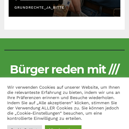
GRUNDRECHTE_JA_BITTE
Bürger reden mit ///
Kritisch und unzensiert
Wir verwenden Cookies auf unserer Website, um Ihnen
die relevanteste Erfahrung zu bieten, indem wir uns an
Ihre Präferenzen erinnern und Besuche wiederholen.
Indem Sie auf „Alle akzeptieren“ klicken, stimmen Sie
der Verwendung ALLER Cookies zu. Sie können jedoch
Copyright by Bürger reden mit /// All Rights Reserved.
|
Theme:
die „Cookie-Einstellungen“ besuchen, um eine
News Talk von
Themeansar
kontrollierte Einwilligung zu erteilen.