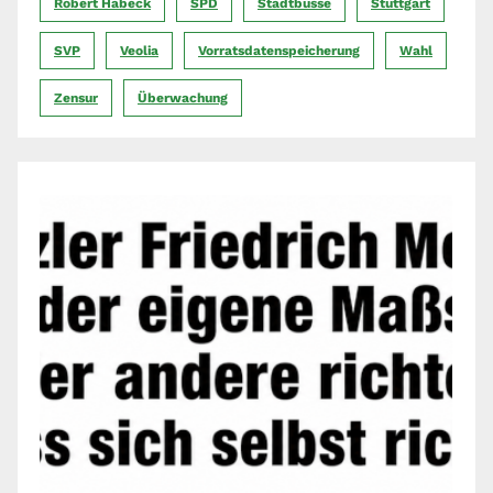
Robert Habeck
SPD
Stadtbusse
Stuttgart
SVP
Veolia
Vorratsdatenspeicherung
Wahl
Zensur
Überwachung