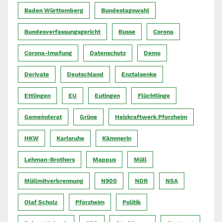
Baden Württemberg
Bundestagswahl
Bundesverfassungsgericht
Busse
Corona
Corona-Impfung
Datenschutz
Demo
Derivate
Deutschland
Enztalsenke
Ettlingen
EU
Eutingen
Flüchtlinge
Gemeinderat
Grüne
Heizkraftwerk Pforzheim
HKW
Karlsruhe
Kämmerin
Lehman-Brothers
Mappus
Müll
Müllmitverbrennung
N900
NDR
NSA
Olaf Scholz
Pforzheim
Politik