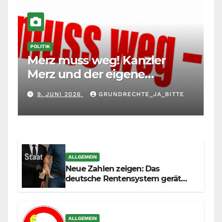
POLITIK
Merz muss weg! Kanzler
Merz und der eigene
Maßstab: Wer andere richtet,
9. JUNI 2026
GRUNDRECHTE_JA_BITTE
muss sich selbst richten
ALLGEMEIN
Neue Zahlen zeigen: Das
deutsche Rentensystem gerät
durch die Massenzuwanderung
zunehmend unter die Räder.
ALLGEMEIN