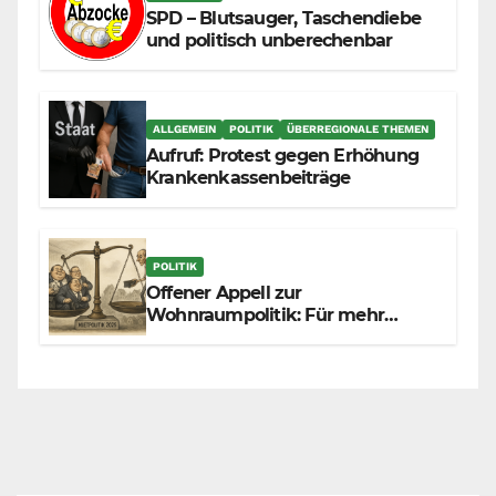
SPD – Blutsauger, Taschendiebe
und politisch unberechenbar
ALLGEMEIN
POLITIK
ÜBERREGIONALE THEMEN
Aufruf: Protest gegen Erhöhung
Krankenkassenbeiträge
POLITIK
Offener Appell zur
Wohnraumpolitik: Für mehr
Fairness zwischen Mietern,
Vermietern und Gesetzgeber