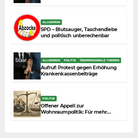
durch die Massenzuwanderung
zunehmend unter die Räder.
ALLGEMEIN
SPD – Blutsauger, Taschendiebe
und politisch unberechenbar
ALLGEMEIN
POLITIK
ÜBERREGIONALE THEMEN
Aufruf: Protest gegen Erhöhung
Krankenkassenbeiträge
POLITIK
Offener Appell zur
Wohnraumpolitik: Für mehr
Fairness zwischen Mietern,
Vermietern und Gesetzgeber