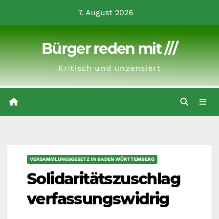
Zum
7. August 2026
Inhalt
springen
Bürger reden mit ///
Kritisch und unzensiert
VERSAMMLUNGSGESETZ IN BADEN WÜRTTEMBERG
Solidaritätszuschlag
verfassungswidrig