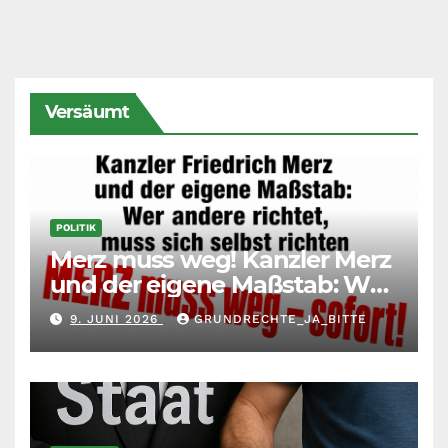
Versäumt
POLITIK
Merz muss weg! Kanzler Merz
und der eigene Maßstab: Wer
andere richtet, muss sich
9. JUNI 2026
GRUNDRECHTE_JA_BITTE
selbst richten