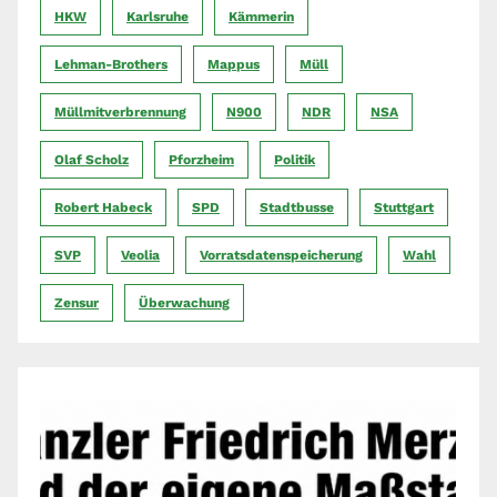
HKW
Karlsruhe
Kämmerin
Lehman-Brothers
Mappus
Müll
Müllmitverbrennung
N900
NDR
NSA
Olaf Scholz
Pforzheim
Politik
Robert Habeck
SPD
Stadtbusse
Stuttgart
SVP
Veolia
Vorratsdatenspeicherung
Wahl
Zensur
Überwachung