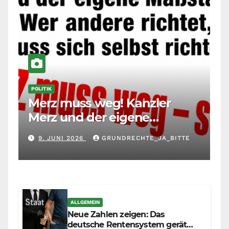
POLITIK
Merz muss weg! Kanzler
Merz und der eigene
Maßstab: Wer andere richtet,
9. JUNI 2026
GRUNDRECHTE_JA_BITTE
muss sich selbst richten
ALLGEMEIN
Neue Zahlen zeigen: Das
deutsche Rentensystem gerät