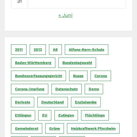
31
« Juni
2011
2013
A8
Alfons-Kern-Schule
Baden Württemberg
Bundestagswahl
Bundesverfassungsgericht
Busse
Corona
Corona-Impfung
Datenschutz
Demo
Derivate
Deutschland
Enztalsenke
Ettlingen
EU
Eutingen
Flüchtlinge
Gemeinderat
Grüne
Heizkraftwerk Pforzheim