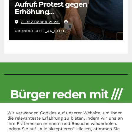
Aufruf: Protest gegen
Erhöhung
Krankenkassenbeiträge
7. DEZEMBER 2025
GRUNDRECHTE_JA_BITTE
Bürger reden mit ///
Kritisch und unzensiert
Wir verwenden Cookies auf unserer Website, um Ihnen
die relevanteste Erfahrung zu bieten, indem wir uns an
Ihre Präferenzen erinnern und Besuche wiederholen.
Indem Sie auf „Alle akzeptieren“ klicken, stimmen Sie