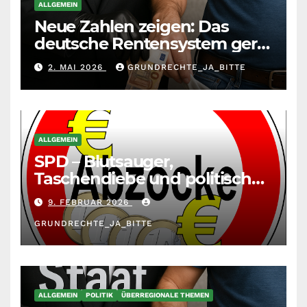
ALLGEMEIN
Neue Zahlen zeigen: Das
deutsche Rentensystem gerät
durch die
2. MAI 2026
GRUNDRECHTE_JA_BITTE
Massenzuwanderung
zunehmend unter die Räder.
ALLGEMEIN
SPD – Blutsauger,
Taschendiebe und politisch
unberechenbar
9. FEBRUAR 2026
GRUNDRECHTE_JA_BITTE
ALLGEMEIN
POLITIK
ÜBERREGIONALE THEMEN