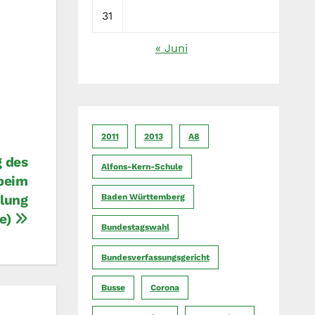
31
« Juni
2011
2013
A8
g des
Alfons-Kern-Schule
 beim
Baden Württemberg
hlung
le)
Bundestagswahl
Bundesverfassungsgericht
Busse
Corona