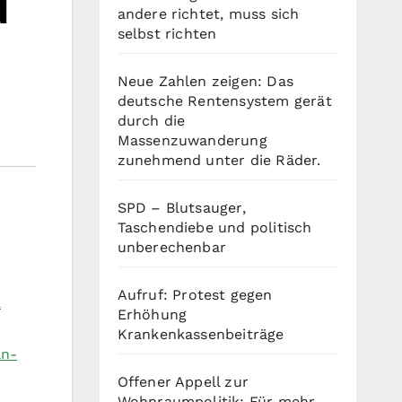
d
andere richtet, muss sich
selbst richten
Neue Zahlen zeigen: Das
deutsche Rentensystem gerät
durch die
Massenzuwanderung
zunehmend unter die Räder.
SPD – Blutsauger,
Taschendiebe und politisch
unberechenbar
Aufruf: Protest gegen
l
Erhöhung
Krankenkassenbeiträge
an-
Offener Appell zur
Wohnraumpolitik: Für mehr