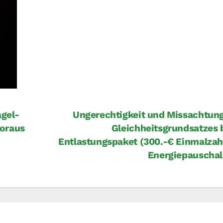
gel-
Ungerechtigkeit und Missachtun
voraus
Gleichheitsgrundsatzes
Entlastungspaket (300.-€ Einmalza
Energiepauscha