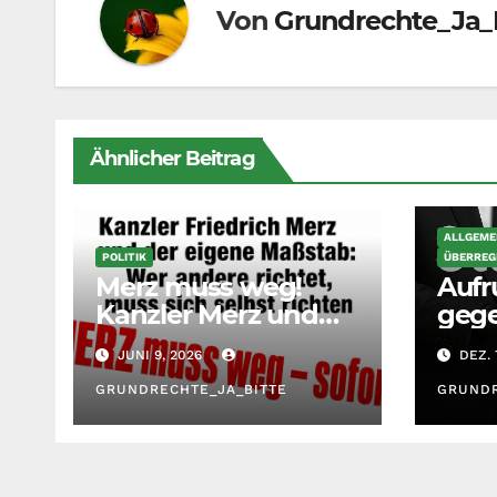
Von
Grundrechte_Ja_
Ähnlicher Beitrag
ALLGEME
POLITIK
ÜBERREG
Merz muss weg!
Aufr
Kanzler Merz und
geg
der eigene Maßstab:
Kran
JUNI 9, 2026
DEZ. 
Wer andere richtet,
äge
muss sich selbst
GRUNDRECHTE_JA_BITTE
GRUNDR
richten