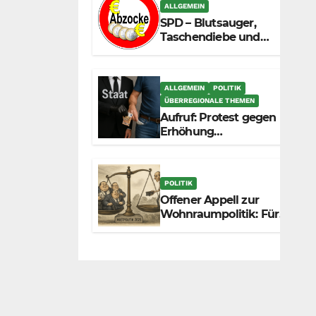
zunehmend unter die
ALLGEMEIN
Räder.
SPD – Blutsauger,
Taschendiebe und
politisch
unberechenbar
ALLGEMEIN
POLITIK
ÜBERREGIONALE THEMEN
Aufruf: Protest gegen
Erhöhung
Krankenkassenbeiträge
POLITIK
Offener Appell zur
Wohnraumpolitik: Für
mehr Fairness
zwischen Mietern,
Vermietern und
Gesetzgeber