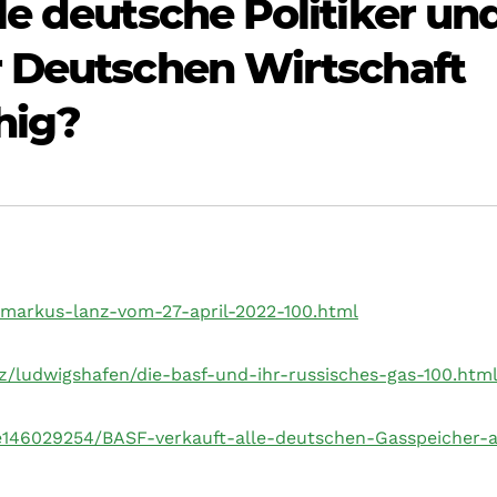
le deutsche Politiker un
r Deutschen Wirtschaft
hig?
/markus-lanz-vom-27-april-2022-100.html
lz/ludwigshafen/die-basf-und-ihr-russisches-gas-100.htm
cle146029254/BASF-verkauft-alle-deutschen-Gasspeicher-