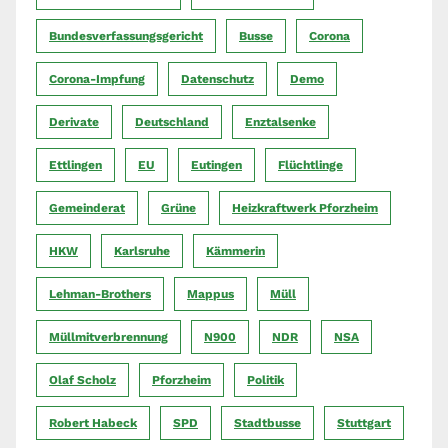
Bundesverfassungsgericht
Busse
Corona
Corona-Impfung
Datenschutz
Demo
Derivate
Deutschland
Enztalsenke
Ettlingen
EU
Eutingen
Flüchtlinge
Gemeinderat
Grüne
Heizkraftwerk Pforzheim
HKW
Karlsruhe
Kämmerin
Lehman-Brothers
Mappus
Müll
Müllmitverbrennung
N900
NDR
NSA
Olaf Scholz
Pforzheim
Politik
Robert Habeck
SPD
Stadtbusse
Stuttgart