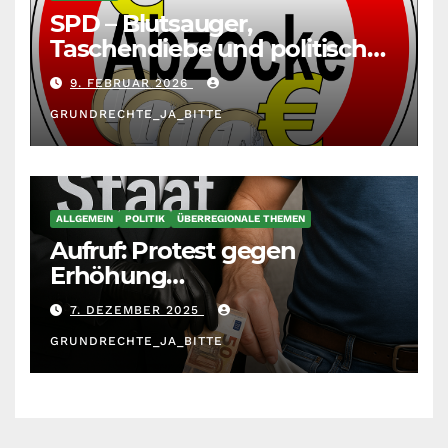
SPD – Blutsauger,
Taschendiebe und politisch
unberechenbar
9. FEBRUAR 2026
GRUNDRECHTE_JA_BITTE
ALLGEMEIN
POLITIK
ÜBERREGIONALE THEMEN
Aufruf: Protest gegen
Erhöhung
Krankenkassenbeiträge
7. DEZEMBER 2025
GRUNDRECHTE_JA_BITTE