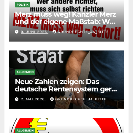
POLITIK
Merz muss weg! Kanzler Merz
und der eigene Maßstab: Wer
andere richtet, muss sich
9. JUNI 2026
GRUNDRECHTE_JA_BITTE
selbst richten
ALLGEMEIN
Neue Zahlen zeigen: Das
deutsche Rentensystem gerät
durch die
2. MAI 2026
GRUNDRECHTE_JA_BITTE
Massenzuwanderung
zunehmend unter die Räder.
ALLGEMEIN