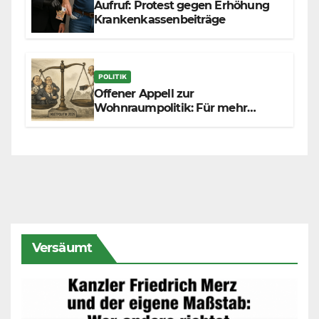
Aufruf: Protest gegen Erhöhung
Krankenkassenbeiträge
POLITIK
Offener Appell zur
Wohnraumpolitik: Für mehr
Fairness zwischen Mietern,
Vermietern und Gesetzgeber
Versäumt