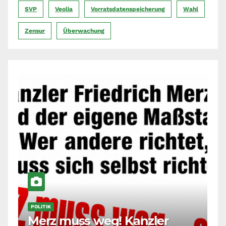
SVP
Veolia
Vorratsdatenspeicherung
Wahl
Zensur
Überwachung
POLITIK
Merz muss weg! Kanzler