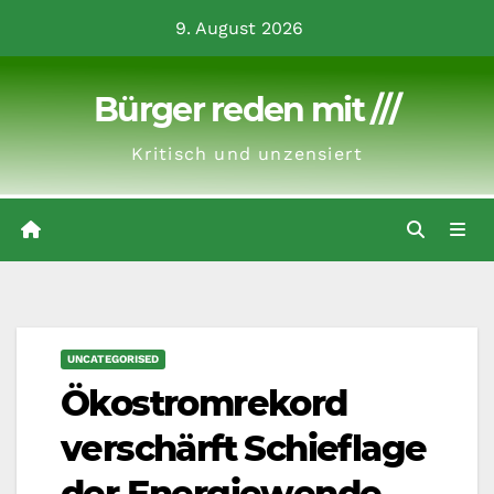
Zum
9. August 2026
Inhalt
springen
Bürger reden mit ///
Kritisch und unzensiert
UNCATEGORISED
Ökostromrekord
verschärft Schieflage
der Energiewende