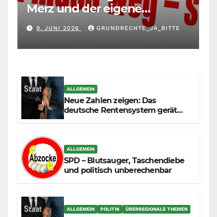
Merz und der eigene
Maßstab: Wer andere richtet,
9. JUNI 2026
GRUNDRECHTE_JA_BITTE
muss sich selbst richten
ALLGEMEIN
Neue Zahlen zeigen: Das
deutsche Rentensystem gerät
durch die Massenzuwanderung
zunehmend unter die Räder.
ALLGEMEIN
SPD – Blutsauger, Taschendiebe
und politisch unberechenbar
ALLGEMEIN
POLITIK
ÜBERREGIONALE THEMEN