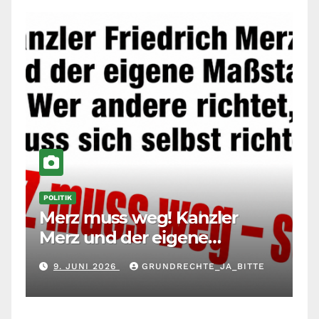
POLITIK
Merz muss weg! Kanzler
Merz und der eigene
Maßstab: Wer andere richtet,
9. JUNI 2026
GRUNDRECHTE_JA_BITTE
muss sich selbst richten