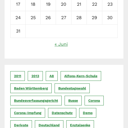
17
18
19
20
21
22
23
24
25
26
27
28
29
30
31
« Juni
2011
2013
A8
Alfons-Kern-Schule
Baden Württemberg
Bundestagswahl
Bundesverfassungsgericht
Busse
Corona
Corona-Impfung
Datenschutz
Demo
Derivate
Deutschland
Enztalsenke