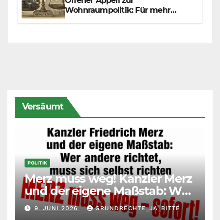
Offener Appell zur
Wohnraumpolitik: Für mehr
Fairness zwischen Mietern,
Vermietern und Gesetzgeber
Versäumt
POLITIK
Merz muss weg! Kanzler Merz
und der eigene Maßstab: Wer
andere richtet, muss sich
9. JUNI 2026
GRUNDRECHTE_JA_BITTE
selbst richten