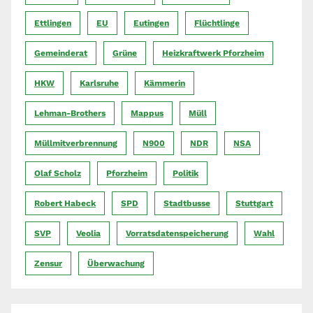
Ettlingen
EU
Eutingen
Flüchtlinge
Gemeinderat
Grüne
Heizkraftwerk Pforzheim
HKW
Karlsruhe
Kämmerin
Lehman-Brothers
Mappus
Müll
Müllmitverbrennung
N900
NDR
NSA
Olaf Scholz
Pforzheim
Politik
Robert Habeck
SPD
Stadtbusse
Stuttgart
SVP
Veolia
Vorratsdatenspeicherung
Wahl
Zensur
Überwachung