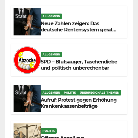
ALLGEMEIN
Neue Zahlen zeigen: Das
deutsche Rentensystem gerät
durch die Massenzuwanderung
zunehmend unter die Räder.
ALLGEMEIN
SPD – Blutsauger, Taschendiebe
und politisch unberechenbar
ALLGEMEIN
POLITIK
ÜBERREGIONALE THEMEN
Aufruf: Protest gegen Erhöhung
Krankenkassenbeiträge
POLITIK