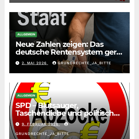
ALLGEMEIN
Neue Zahlen zeigen: Das
deutsche Rentensystem gerät
durch die
2. MAI 2026
GRUNDRECHTE_JA_BITTE
Massenzuwanderung
zunehmend unter die Räder.
ALLGEMEIN
SPD – Blutsauger,
Taschendiebe und politisch
unberechenbar
9. FEBRUAR 2026
GRUNDRECHTE_JA_BITTE