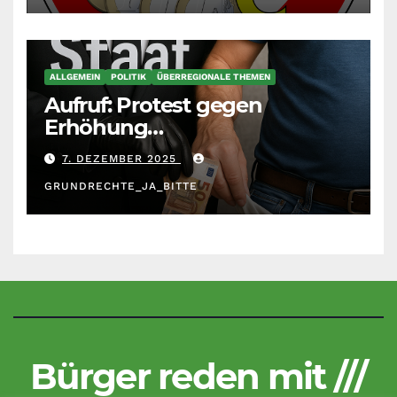
ALLGEMEIN
POLITIK
ÜBERREGIONALE THEMEN
Aufruf: Protest gegen
Erhöhung
Krankenkassenbeiträge
7. DEZEMBER 2025
GRUNDRECHTE_JA_BITTE
Bürger reden mit ///