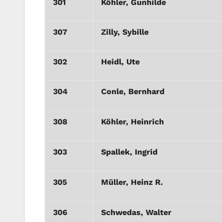
301
Köhler, Gunhilde
307
Zilly, Sybille
302
Heidl, Ute
304
Conle, Bernhard
308
Köhler, Heinrich
303
Spallek, Ingrid
305
Müller, Heinz R.
306
Schwedas, Walter