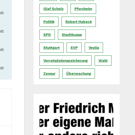
Olaf Scholz
Pforzheim
lt
Politik
Robert Habeck
lt
SPD
Stadtbusse
Stuttgart
SVP
Veolia
lt
Vorratsdatenspeicherung
Wahl
lt
Zensur
Überwachung