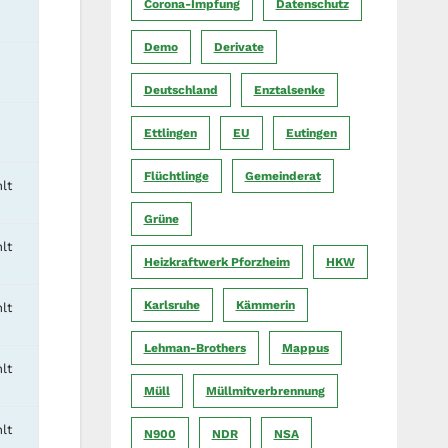
Corona-Impfung
Datenschutz
Demo
Derivate
Deutschland
Enztalsenke
Ettlingen
EU
Eutingen
Flüchtlinge
Gemeinderat
lt
Grüne
lt
Heizkraftwerk Pforzheim
HKW
Karlsruhe
Kämmerin
lt
Lehman-Brothers
Mappus
lt
Müll
Müllmitverbrennung
lt
N900
NDR
NSA