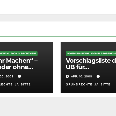
LWAHL 2009 IN PFORZHEIM
KOMMUNALWAHL 2009 IN PFORZHEIM
r Machen“ –
Vorschlagsliste d
oder ohne
UB für
el? Wer die
Gemeinderatswa
20, 2009
APR. 10, 2009
 hat, hat die
in Pforzheim 20
.
ECHTE_JA_BITTE
GRUNDRECHTE_JA_BITTE