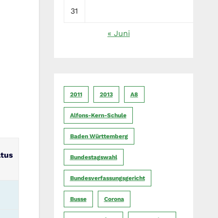
31
« Juni
2011
2013
A8
Alfons-Kern-Schule
Baden Württemberg
atus
Bundestagswahl
Bundesverfassungsgericht
Busse
Corona