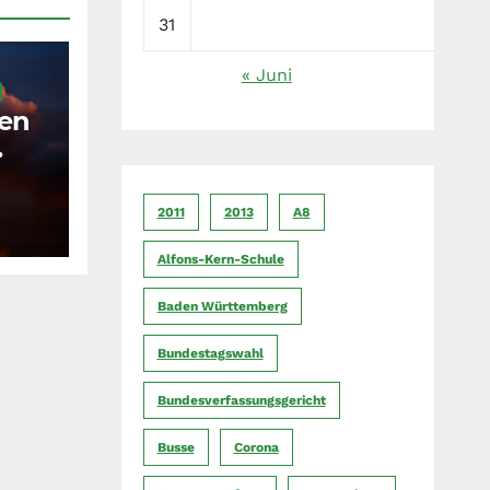
31
« Juni
en
der
2011
2013
A8
Alfons-Kern-Schule
Baden Württemberg
Bundestagswahl
Bundesverfassungsgericht
Busse
Corona