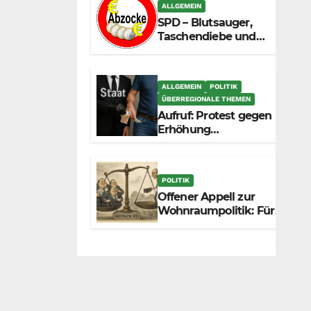
zunehmend unter die
ALLGEMEIN
Räder.
SPD – Blutsauger,
Taschendiebe und
politisch
unberechenbar
ALLGEMEIN
POLITIK
ÜBERREGIONALE THEMEN
Aufruf: Protest gegen
Erhöhung
Krankenkassenbeiträge
POLITIK
Offener Appell zur
Wohnraumpolitik: Für
mehr Fairness
zwischen Mietern,
Vermietern und
Gesetzgeber