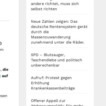
andere richtet, muss sich
selbst richten
Neue Zahlen zeigen: Das
deutsche Rentensystem gerät
durch die
Massenzuwanderung
zunehmend unter die Räder.
)
em
SPD – Blutsauger,
Taschendiebe und politisch
unberechenbar
n,
die
9
auf
Aufruf: Protest gegen
Erhöhung
Krankenkassenbeiträge
esen
Offener Appell zur
Wohnraumpolitik: Für mehr