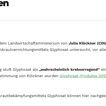
en
 dem Landwirtschaftsministerium von
Julia Klöckner (CDU
nkrautvernichtungsmittels Glyphosat untersucht, vor all
g stuft Glyphosat als
„wahrscheinlich krebserregend“
ei
ustimmung von Klöckner wurden
Glyphosat-Produkte 201
nkrautbekämpfungsmittels Glyphosat können hier nachgel