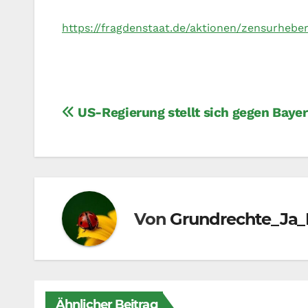
https://fragdenstaat.de/aktionen/zensurheb
Beitragsnavigation
US-Regierung stellt sich gegen Bayer
Von
Grundrechte_Ja_
Ähnlicher Beitrag