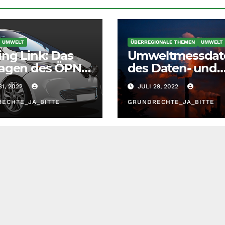
UMWELT
ÜBERREGIONALE THEMEN
UMWELT
ing Link: Das
Umweltmessdat
agen des ÖPNV,
des Daten- und
: Elektroautos
Kartendienstes 
31, 2022
JULI 29, 2022
lle?
LUBW
ECHTE_JA_BITTE
GRUNDRECHTE_JA_BITTE