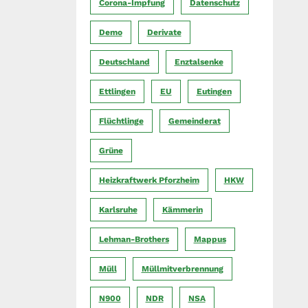
Corona-Impfung
Datenschutz
Demo
Derivate
Deutschland
Enztalsenke
Ettlingen
EU
Eutingen
Flüchtlinge
Gemeinderat
Grüne
Heizkraftwerk Pforzheim
HKW
Karlsruhe
Kämmerin
Lehman-Brothers
Mappus
Müll
Müllmitverbrennung
N900
NDR
NSA