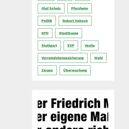
Olaf Scholz
Pforzheim
Politik
Robert Habeck
SPD
Stadtbusse
Stuttgart
SVP
Veolia
Vorratsdatenspeicherung
Wahl
Zensur
Überwachung