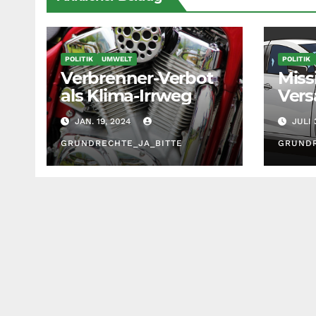
POLITIK
UMWELT
POLITIK
Verbrenner-Verbot
Miss
als Klima-Irrweg
Vers
oder
JAN. 19, 2024
JULI 
für a
GRUNDRECHTE_JA_BITTE
GRUNDR