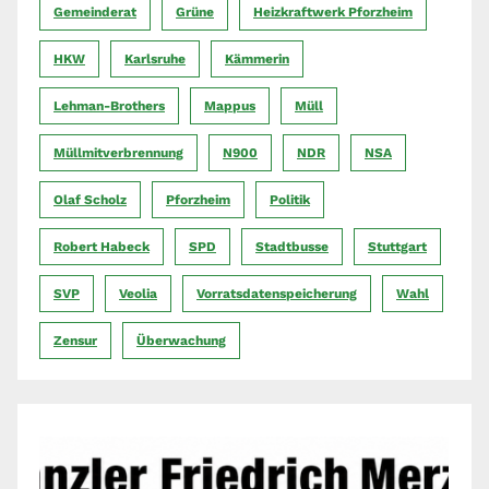
Gemeinderat
Grüne
Heizkraftwerk Pforzheim
HKW
Karlsruhe
Kämmerin
Lehman-Brothers
Mappus
Müll
Müllmitverbrennung
N900
NDR
NSA
Olaf Scholz
Pforzheim
Politik
Robert Habeck
SPD
Stadtbusse
Stuttgart
SVP
Veolia
Vorratsdatenspeicherung
Wahl
Zensur
Überwachung