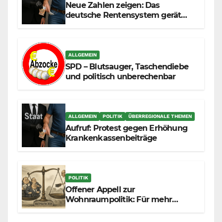
Neue Zahlen zeigen: Das
deutsche Rentensystem gerät
durch die Massenzuwanderung
zunehmend unter die Räder.
ALLGEMEIN
SPD – Blutsauger, Taschendiebe
und politisch unberechenbar
ALLGEMEIN
POLITIK
ÜBERREGIONALE THEMEN
Aufruf: Protest gegen Erhöhung
Krankenkassenbeiträge
POLITIK
Offener Appell zur
Wohnraumpolitik: Für mehr
Fairness zwischen Mietern,
Vermietern und Gesetzgeber