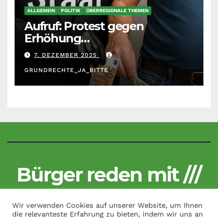
ALLGEMEIN
POLITIK
ÜBERREGIONALE THEMEN
Aufruf: Protest gegen
Erhöhung
Krankenkassenbeiträge
7. DEZEMBER 2025
GRUNDRECHTE_JA_BITTE
Bürger reden mit ///
Kritisch und unzensiert
Wir verwenden Cookies auf unserer Website, um Ihnen
die relevanteste Erfahrung zu bieten, indem wir uns an