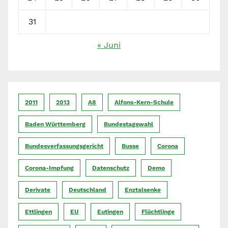
31
« Juni
2011
2013
A8
Alfons-Kern-Schule
Baden Württemberg
Bundestagswahl
Bundesverfassungsgericht
Busse
Corona
Corona-Impfung
Datenschutz
Demo
Derivate
Deutschland
Enztalsenke
Ettlingen
EU
Eutingen
Flüchtlinge