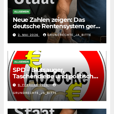
ALLGEMEIN
Neue Zahlen zeigen: Das
deutsche Rentensystem gerät
durch die
2. MAI 2026
GRUNDRECHTE_JA_BITTE
Massenzuwanderung
zunehmend unter die Räder.
ALLGEMEIN
SPD – Blutsauger,
Taschendiebe und politisch
unberechenbar
9. FEBRUAR 2026
GRUNDRECHTE_JA_BITTE