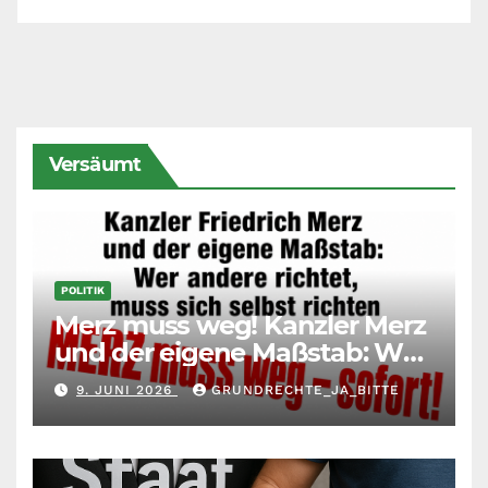
Versäumt
POLITIK
Merz muss weg! Kanzler Merz
und der eigene Maßstab: Wer
andere richtet, muss sich
9. JUNI 2026
GRUNDRECHTE_JA_BITTE
selbst richten