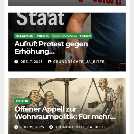
selbst richten
ALLGEMEIN
POLITIK
ÜBERREGIONALE THEMEN
Aufruf: Protest gegen
Erhöhung
Krankenkassenbeiträge
DEZ. 7, 2025
GRUNDRECHTE_JA_BITTE
POLITIK
Offener Appell zur
Wohnraumpolitik: Für mehr
Fairness zwischen Mietern,
JULI 15, 2025
GRUNDRECHTE_JA_BITTE
Vermietern und Gesetzgeber