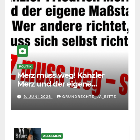
POLITIK
Merz muss weg! Kanzler
Merz und der eigene
Maßstab: Wer andere richtet,
9. JUNI 2026
GRUNDRECHTE_JA_BITTE
muss sich selbst richten
ALLGEMEIN