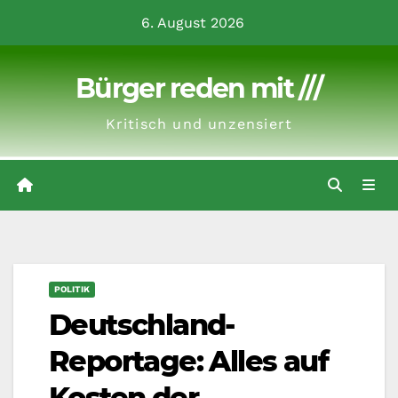
Zum
6. August 2026
Inhalt
springen
Bürger reden mit ///
Kritisch und unzensiert
POLITIK
Deutschland-
Reportage: Alles auf
Kosten der