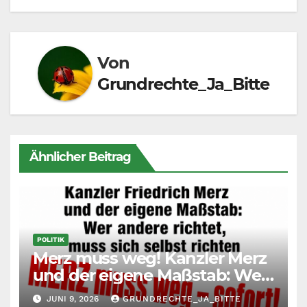
Von
Grundrechte_Ja_Bitte
Ähnlicher Beitrag
POLITIK
Merz muss weg! Kanzler Merz
und der eigene Maßstab: Wer
andere richtet, muss sich
JUNI 9, 2026
GRUNDRECHTE_JA_BITTE