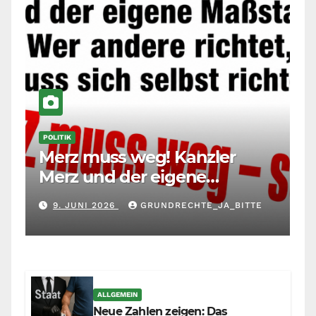
POLITIK
Merz muss weg! Kanzler
Merz und der eigene
Maßstab: Wer andere richtet,
9. JUNI 2026
GRUNDRECHTE_JA_BITTE
muss sich selbst richten
ALLGEMEIN
Neue Zahlen zeigen: Das