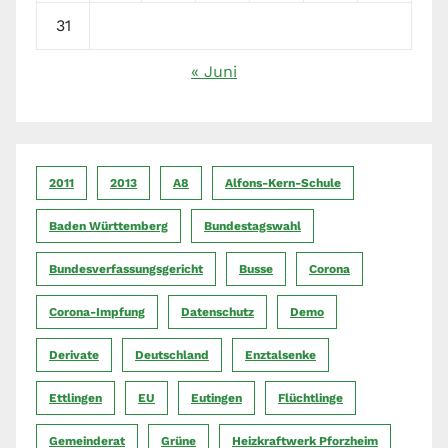
31
« Juni
2011
2013
A8
Alfons-Kern-Schule
Baden Württemberg
Bundestagswahl
Bundesverfassungsgericht
Busse
Corona
Corona-Impfung
Datenschutz
Demo
Derivate
Deutschland
Enztalsenke
Ettlingen
EU
Eutingen
Flüchtlinge
Gemeinderat
Grüne
Heizkraftwerk Pforzheim