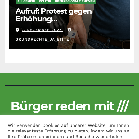
ALLGEMEIN
POLITIK
ÜBERREGIONALE THEMEN
Aufruf: Protest gegen
Erhöhung
Krankenkassenbeiträge
7. DEZEMBER 2025
GRUNDRECHTE_JA_BITTE
Bürger reden mit ///
Kritisch und unzensiert
Wir verwenden Cookies auf unserer Website, um Ihnen
die relevanteste Erfahrung zu bieten, indem wir uns an
Ihre Präferenzen erinnern und Besuche wiederholen.