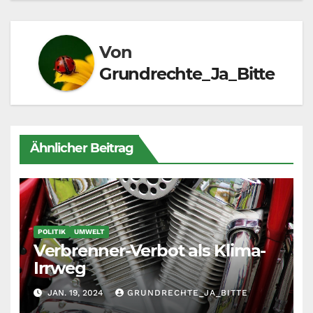
Von
Grundrechte_Ja_Bitte
Ähnlicher Beitrag
POLITIK
UMWELT
Verbrenner-Verbot als Klima-
Irrweg
JAN. 19, 2024
GRUNDRECHTE_JA_BITTE