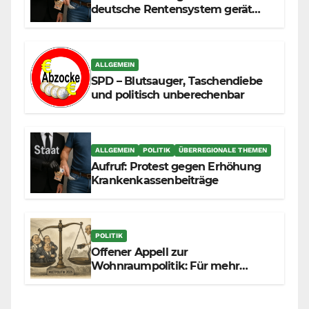
deutsche Rentensystem gerät
durch die Massenzuwanderung
zunehmend unter die Räder.
ALLGEMEIN
SPD – Blutsauger, Taschendiebe
und politisch unberechenbar
ALLGEMEIN
POLITIK
ÜBERREGIONALE THEMEN
Aufruf: Protest gegen Erhöhung
Krankenkassenbeiträge
POLITIK
Offener Appell zur
Wohnraumpolitik: Für mehr
Fairness zwischen Mietern,
Vermietern und Gesetzgeber