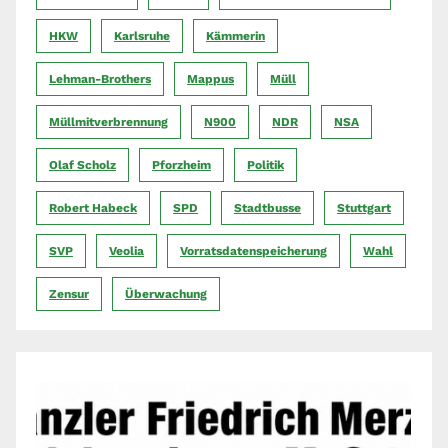
HKW
Karlsruhe
Kämmerin
Lehman-Brothers
Mappus
Müll
Müllmitverbrennung
N900
NDR
NSA
Olaf Scholz
Pforzheim
Politik
Robert Habeck
SPD
Stadtbusse
Stuttgart
SVP
Veolia
Vorratsdatenspeicherung
Wahl
Zensur
Überwachung