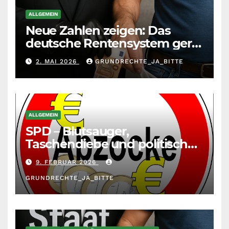
ALLGEMEIN
Neue Zahlen zeigen: Das
deutsche Rentensystem gerät
durch die
2. MAI 2026
GRUNDRECHTE_JA_BITTE
Massenzuwanderung
zunehmend unter die Räder.
ALLGEMEIN
SPD – Blutsauger,
Taschendiebe und politisch
unberechenbar
9. FEBRUAR 2026
GRUNDRECHTE_JA_BITTE