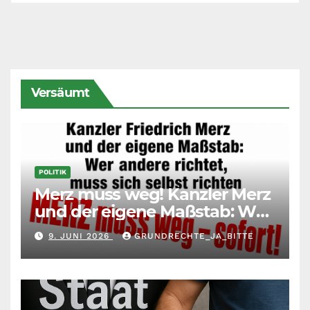
Versäumt
POLITIK
Merz muss weg! Kanzler Merz
und der eigene Maßstab: Wer
andere richtet, muss sich
9. JUNI 2026
GRUNDRECHTE_JA_BITTE
selbst richten