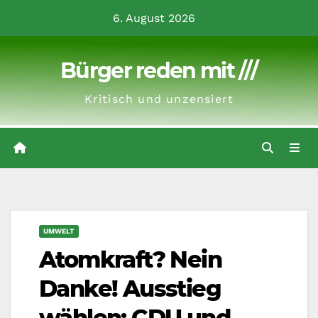
Zum
6. August 2026
Inhalt
springen
Bürger reden mit ///
Kritisch und unzensiert
UMWELT
Atomkraft? Nein
Danke! Ausstieg
wählen: CDU und