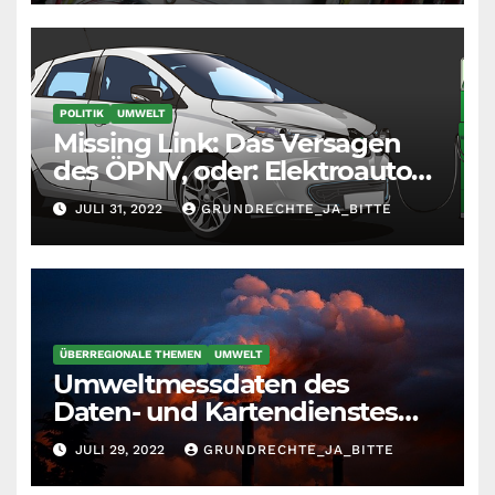
POLITIK
UMWELT
Missing Link: Das Versagen
des ÖPNV, oder: Elektroautos
für alle?
JULI 31, 2022
GRUNDRECHTE_JA_BITTE
ÜBERREGIONALE THEMEN
UMWELT
Umweltmessdaten des
Daten- und Kartendienstes
der LUBW
JULI 29, 2022
GRUNDRECHTE_JA_BITTE