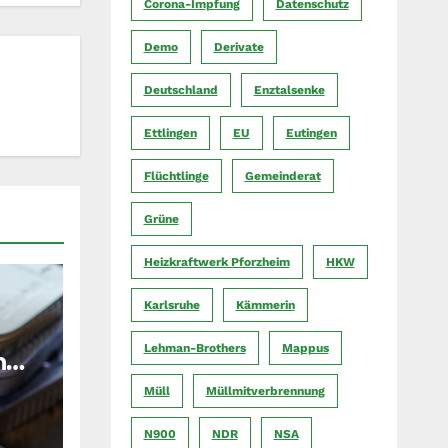
Corona-Impfung
Datenschutz
Demo
Derivate
Deutschland
Enztalsenke
Ettlingen
EU
Eutingen
Flüchtlinge
Gemeinderat
Grüne
Heizkraftwerk Pforzheim
HKW
Karlsruhe
Kämmerin
Lehman-Brothers
Mappus
n
Müll
Müllmitverbrennung
N900
NDR
NSA