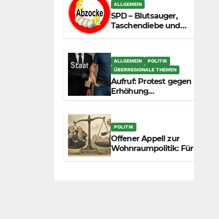
zunehmend unter die
ALLGEMEIN
Räder.
SPD – Blutsauger,
Taschendiebe und
politisch
unberechenbar
ALLGEMEIN
POLITIK
ÜBERREGIONALE THEMEN
Aufruf: Protest gegen
Erhöhung
Krankenkassenbeiträge
POLITIK
Offener Appell zur
Wohnraumpolitik: Für
mehr Fairness
zwischen Mietern,
Vermietern und
Gesetzgeber