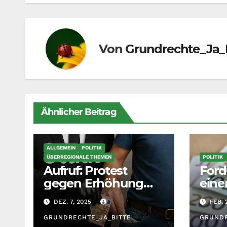
Von
Grundrechte_Ja_
Ähnlicher Beitrag
ALLGEMEIN
POLITIK
ÜBERREGIONALE THEMEN
POLITIK
Aufruf: Protest
Ford
gegen Erhöhung
eine
Krankenkassenbeitr
Grun
DEZ. 7, 2025
FEB. 
äge
Bewe
GRUNDRECHTE_JA_BITTE
Staa
GRUNDR