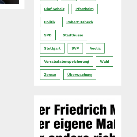
Olaf Scholz
Pforzheim
Politik
Robert Habeck
SPD
Stadtbusse
Stuttgart
SVP
Veolia
Vorratsdatenspeicherung
Wahl
Zensur
Überwachung