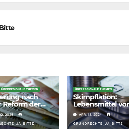
Bitte
ÜBERREGIONALE THEMEN
ÜBERREGIONALE THEMEN
erung nach
Skimpflation:
r Reform der
Lebensmittel vo
dsteuer:
schlechterer
22, 2025
APR. 18, 2024
islast auf den
Qualität
t verlagern
ECHTE_JA_BITTE
GRUNDRECHTE_JA_BITTE