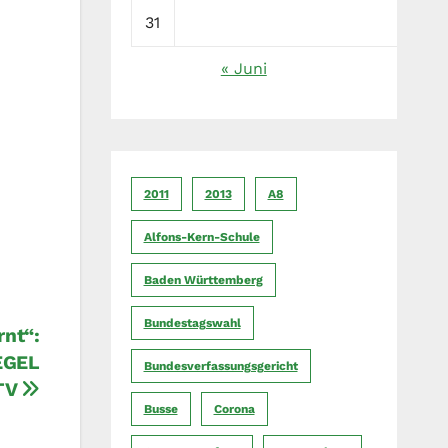
31
« Juni
2011
2013
A8
Alfons-Kern-Schule
Baden Württemberg
Bundestagswahl
rnt“:
IEGEL
Bundesverfassungsgericht
TV
Busse
Corona